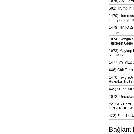
1075) ASELSAN
502) Trump’ın 
1479) Homo sap
Hatay’da aynı 
1478) NATO Zir
ilginç an
1074) Gezgin S
Türklerin Gelec
1073) Maykop Kü
Nasıldır?
1477) AY YIL
446) Gök Tanrı 
1476) İsviçre Al
Buzulları hızla 
445) “Türk Dili
1072) Unutulan 
YAPAY ZEKAL
ERGENEKON”
422) Elendik Ü
Bağlantı