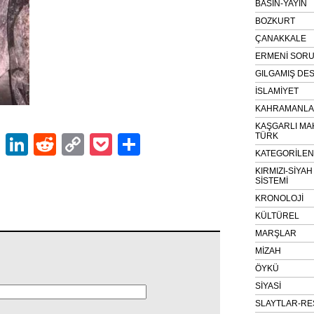
BASIN-YAYIN
BOZKURT
ÇANAKKALE
ERMENİ SOR
GILGAMIŞ DES
İSLAMİYET
KAHRAMANLAR
KAŞGARLI MA
TÜRK
ok
er
atsApp
Email
LinkedIn
Reddit
Copy
Pocket
Share
KATEGORİLE
Link
KIRMIZI-SİYA
SİSTEMİ
KRONOLOJİ
KÜLTÜREL
MARŞLAR
MİZAH
ÖYKÜ
SİYASİ
SLAYTLAR-RE