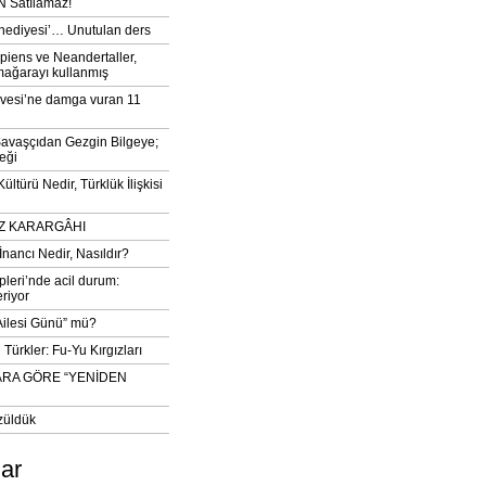
 Satılamaz!
‘hediyesi’… Unutulan ders
iens ve Neandertaller,
mağarayı kullanmış
vesi’ne damga vuran 11
avaşçıdan Gezgin Bilgeye;
eği
ltürü Nedir, Türklük İlişkisi
DIZ KARARGÂHI
İnancı Nedir, Nasıldır?
pleri’nde acil durum:
eriyor
 Ailesi Günü” mü?
Türkler: Fu-Yu Kırgızları
ARA GÖRE “YENİDEN
züldük
lar