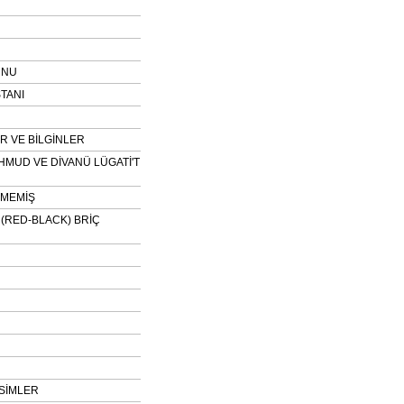
UNU
TANI
 VE BİLGİNLER
HMUD VE DİVANÜ LÜGATİ'T
NMEMİŞ
H (RED-BLACK) BRİÇ
SİMLER