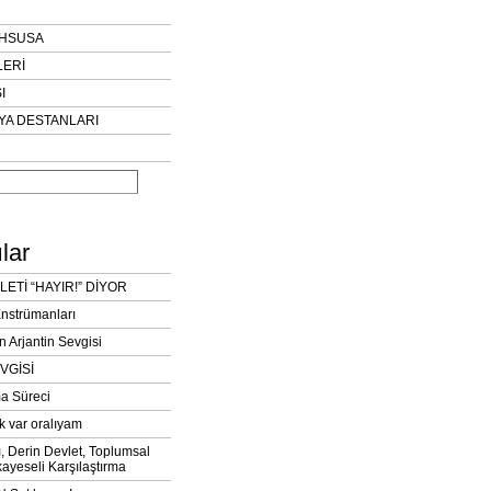
AHSUSA
LERİ
I
YA DESTANLARI
lar
LETİ “HAYIR!” DİYOR
Enstrümanları
n Arjantin Sevgisi
VGİSİ
a Süreci
k var oralıyam
ı, Derin Devlet, Toplumsal
ayeseli Karşılaştırma