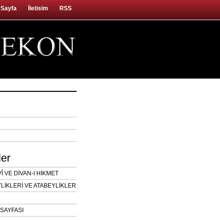
 Sayfa
İletisim
RSS
ler
 VE DİVAN-I HİKMET
LİKLERİ VE ATABEYLİKLER
SAYFASI