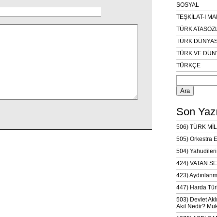
SOSYAL
TEŞKİLAT-I M
TÜRK ATASÖZ
TÜRK DÜNYAS
TÜRK VE DÜN
TÜRKÇE
Arama:
Son Yazı
506) TÜRK MİL
505) Orkestra 
504) Yahudileri
424) VATAN SE
423) Aydınlanm
447) Harda Tür
503) Devlet Akl
Akıl Nedir? Muk