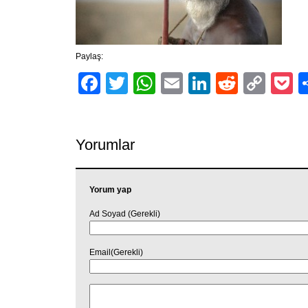
Paylaş:
Facebook
Twitter
WhatsApp
Email
LinkedIn
Reddit
Cop
P
Link
Yorumlar
Yorum yap
Ad Soyad (Gerekli)
Email(Gerekli)