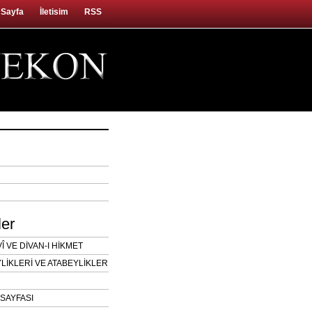
 Sayfa
İletisim
RSS
ler
 VE DİVAN-I HİKMET
LİKLERİ VE ATABEYLİKLER
SAYFASI