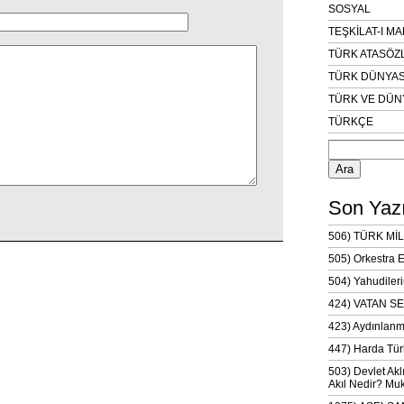
SOSYAL
TEŞKİLAT-I M
TÜRK ATASÖZ
TÜRK DÜNYAS
TÜRK VE DÜN
TÜRKÇE
Arama:
Son Yazı
506) TÜRK MİL
505) Orkestra 
504) Yahudileri
424) VATAN SE
423) Aydınlanm
447) Harda Tür
503) Devlet Akl
Akıl Nedir? Muk