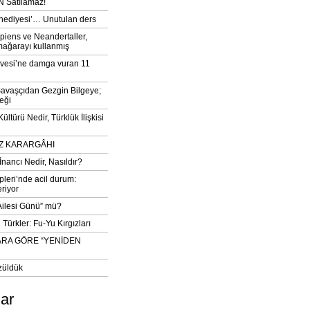
 Satılamaz!
‘hediyesi’… Unutulan ders
iens ve Neandertaller,
mağarayı kullanmış
vesi’ne damga vuran 11
avaşçıdan Gezgin Bilgeye;
eği
ltürü Nedir, Türklük İlişkisi
DIZ KARARGÂHI
İnancı Nedir, Nasıldır?
pleri’nde acil durum:
eriyor
 Ailesi Günü” mü?
Türkler: Fu-Yu Kırgızları
ARA GÖRE “YENİDEN
züldük
lar