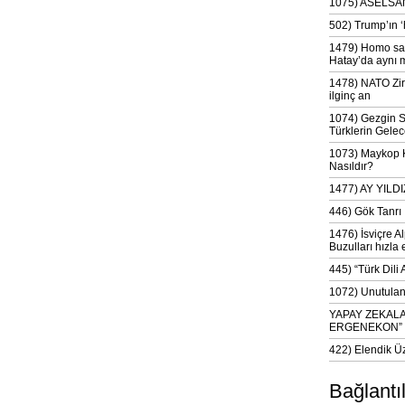
1075) ASELSAN
502) Trump’ın 
1479) Homo sap
Hatay’da aynı 
1478) NATO Zir
ilginç an
1074) Gezgin S
Türklerin Gelec
1073) Maykop Kü
Nasıldır?
1477) AY YIL
446) Gök Tanrı 
1476) İsviçre Al
Buzulları hızla 
445) “Türk Dili
1072) Unutulan 
YAPAY ZEKAL
ERGENEKON”
422) Elendik Ü
Bağlantı