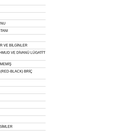
UNU
TANI
 VE BİLGİNLER
HMUD VE DİVANÜ LÜGATİ'T
NMEMİŞ
H (RED-BLACK) BRİÇ
SİMLER