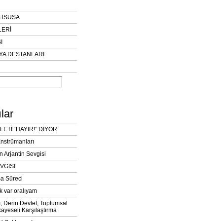
AHSUSA
LERİ
I
YA DESTANLARI
lar
LETİ “HAYIR!” DİYOR
Enstrümanları
n Arjantin Sevgisi
VGİSİ
a Süreci
k var oralıyam
ı, Derin Devlet, Toplumsal
ayeseli Karşılaştırma