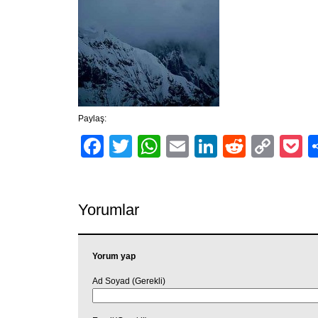
Paylaş:
Facebook
Twitter
WhatsApp
Email
LinkedIn
Reddit
Cop
P
Link
Yorumlar
Yorum yap
Ad Soyad (Gerekli)