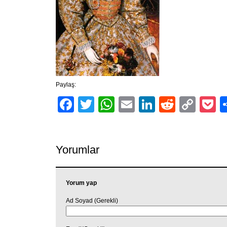
Paylaş:
Facebook
Twitter
WhatsApp
Email
LinkedIn
Reddit
Cop
P
Link
Yorumlar
Yorum yap
Ad Soyad (Gerekli)