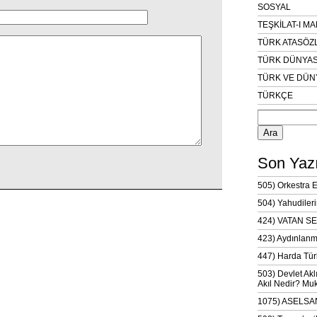
SOSYAL
TEŞKİLAT-I M
TÜRK ATASÖZ
TÜRK DÜNYAS
TÜRK VE DÜN
TÜRKÇE
Arama:
Son Yazı
505) Orkestra 
504) Yahudileri
424) VATAN SE
423) Aydınlanm
447) Harda Tür
503) Devlet Akl
Akıl Nedir? Muk
1075) ASELSAN