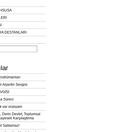
AHSUSA
LERİ
I
YA DESTANLARI
lar
Enstrümanları
n Arjantin Sevgisi
VGİSİ
a Süreci
k var oralıyam
ı, Derin Devlet, Toplumsal
ayeseli Karşılaştırma
 Satılamaz!