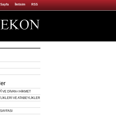
 Sayfa
İletisim
RSS
ler
 VE DİVAN-I HİKMET
LİKLERİ VE ATABEYLİKLER
SAYFASI