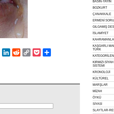
BASIN-YAYIN
BOZKURT
ÇANAKKALE
ERMENİ SOR
GILGAMIŞ DES
İSLAMİYET
KAHRAMANLAR
KAŞGARLI MA
TÜRK
ok
er
atsApp
Email
LinkedIn
Reddit
Copy
Pocket
Share
KATEGORİLE
Link
KIRMIZI-SİYA
SİSTEMİ
KRONOLOJİ
KÜLTÜREL
MARŞLAR
MİZAH
ÖYKÜ
SİYASİ
SLAYTLAR-RE