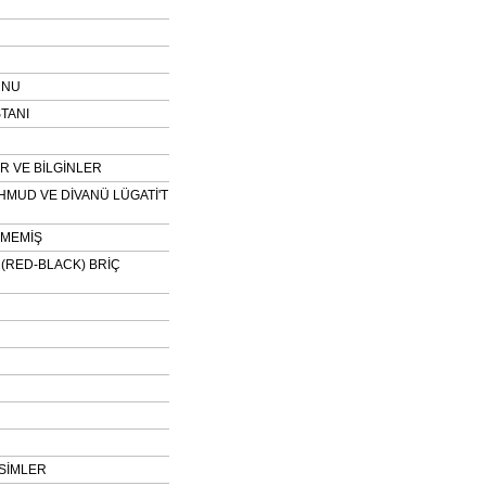
UNU
TANI
 VE BİLGİNLER
HMUD VE DİVANÜ LÜGATİ'T
NMEMİŞ
H (RED-BLACK) BRİÇ
SİMLER