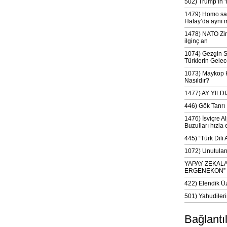
502) Trump’ın 
1479) Homo sap
Hatay’da aynı 
1478) NATO Zir
ilginç an
1074) Gezgin S
Türklerin Gelec
1073) Maykop Kü
Nasıldır?
1477) AY YIL
446) Gök Tanrı 
1476) İsviçre Al
Buzulları hızla 
445) “Türk Dili
1072) Unutulan 
YAPAY ZEKAL
ERGENEKON”
422) Elendik Ü
501) Yahudileri
Bağlantı