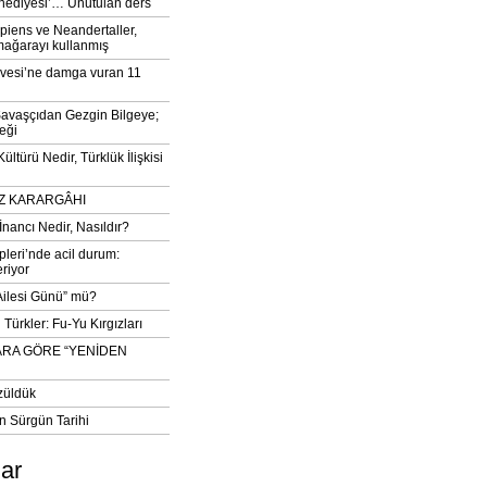
‘hediyesi’… Unutulan ders
iens ve Neandertaller,
mağarayı kullanmış
vesi’ne damga vuran 11
avaşçıdan Gezgin Bilgeye;
eği
ltürü Nedir, Türklük İlişkisi
DIZ KARARGÂHI
İnancı Nedir, Nasıldır?
pleri’nde acil durum:
eriyor
 Ailesi Günü” mü?
Türkler: Fu-Yu Kırgızları
ARA GÖRE “YENİDEN
züldük
n Sürgün Tarihi
lar