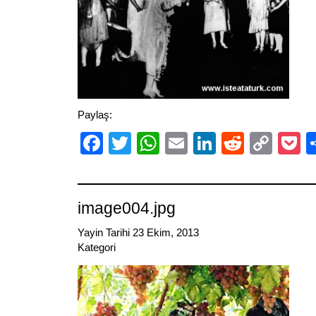
Paylaş:
Facebook
Twitter
WhatsApp
Email
LinkedIn
Reddit
Cop
P
Link
image004.jpg
Yayin Tarihi 23 Ekim, 2013
Kategori