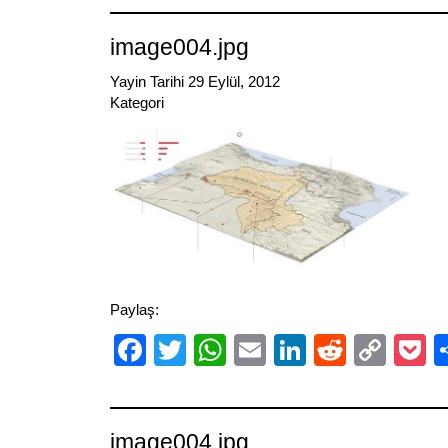
image004.jpg
Yayin Tarihi 29 Eylül, 2012
Kategori
Paylaş:
Facebook
Twitter
WhatsApp
Email
LinkedIn
Reddit
Cop
P
Link
image004.jpg