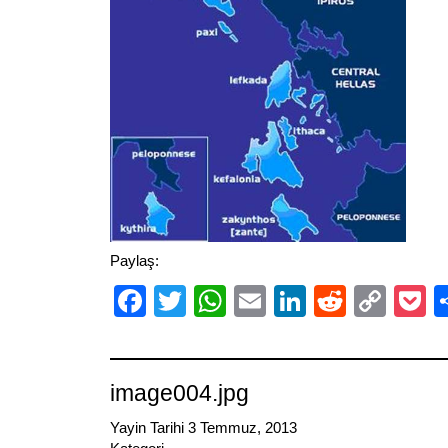
Paylaş:
Facebook
Twitter
WhatsApp
Email
LinkedIn
Reddit
Cop
P
Link
image004.jpg
Yayin Tarihi 3 Temmuz, 2013