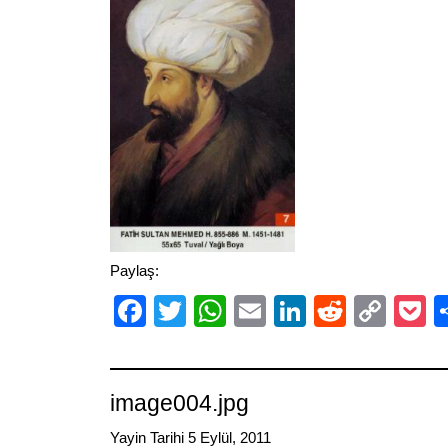
Paylaş:
Facebook
Twitter
WhatsApp
Email
LinkedIn
Reddit
Cop
P
Link
image004.jpg
Yayin Tarihi 5 Eylül, 2011