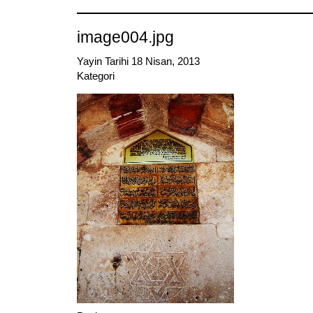
image004.jpg
Yayin Tarihi 18 Nisan, 2013
Kategori