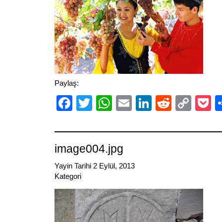
Paylaş:
Facebook
Twitter
WhatsApp
Email
LinkedIn
Reddit
Cop
P
Link
image004.jpg
Yayin Tarihi 2 Eylül, 2013
Kategori