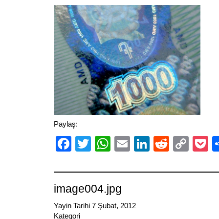
Paylaş:
Facebook
Twitter
WhatsApp
Email
LinkedIn
Reddit
Cop
P
Link
image004.jpg
Yayin Tarihi 7 Şubat, 2012
Kategori