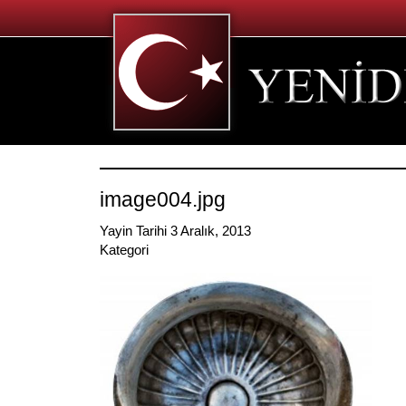
image004.jpg
Yayin Tarihi 3 Aralık, 2013
Kategori