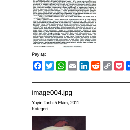
Paylaş:
Facebook
Twitter
WhatsApp
Email
LinkedIn
Reddit
Cop
P
Link
image004.jpg
Yayin Tarihi 5 Ekim, 2011
Kategori