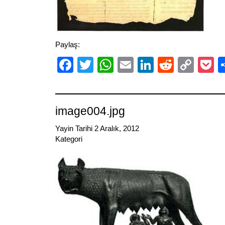
Paylaş:
Facebook
Twitter
WhatsApp
Email
LinkedIn
Reddit
Cop
P
Link
image004.jpg
Yayin Tarihi 2 Aralık, 2012
Kategori