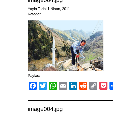
image004.jpg
Yayin Tarihi 1 Nisan, 2011
Kategori
Paylaş:
Facebook
Twitter
WhatsApp
Email
LinkedIn
Reddit
Cop
P
Link
image004.jpg