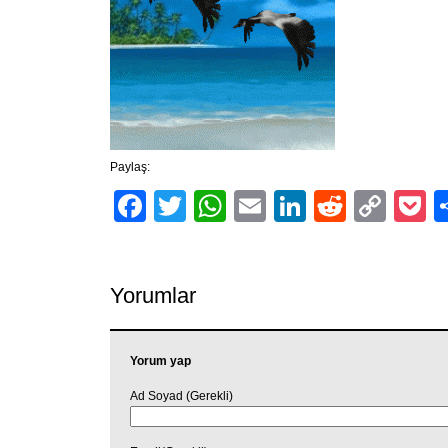
Paylaş:
Facebook
Twitter
WhatsApp
Email
LinkedIn
Reddit
Cop
P
Link
Yorumlar
Yorum yap
Ad Soyad (Gerekli)