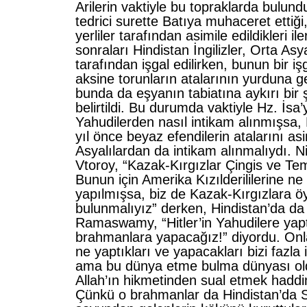
Arilerin vaktiyle bu topraklarda bulundu
tedrici surette Batıya muhaceret ettiği
yerliler tarafından asimile edildikleri i
sonraları Hindistan İngilizler, Orta As
tarafından işgal edilirken, bunun bir iş
aksine torunların atalarının yurduna ger
bunda da eşyanın tabiatına aykırı bir
belirtildi. Bu durumda vaktiyle Hz. İsa
Yahudilerden nasıl intikam alınmışsa, 
yıl önce beyaz efendilerin atalarını a
Asyalılardan da intikam alınmalıydı. N
Vtoroy, “Kazak-Kırgızlar Çingis ve Tem
Bunun için Amerika Kızılderililerine n
yapılmışsa, biz de Kazak-Kırgızlara 
bulunmalıyız” derken, Hindistan’da da 
Ramaswamy, “Hitler’in Yahudilere yaptı
brahmanlara yapacağız!” diyordu. On
ne yaptıkları ve yapacakları bizi fazla i
ama bu dünya etme bulma dünyası ol
Allah’ın hikmetinden sual etmek haddim
Çünkü o brahmanlar da Hindistan’da S