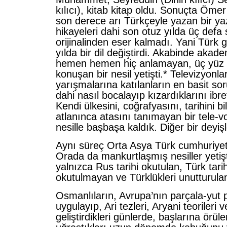
kılıcı), kitab kitap oldu. Sonuçta Ömer
son derece arı Türkçeyle yazan bir ya
hikayeleri dahi son otuz yılda üç defa s
orijinalinden eser kalmadı. Yani Türk g
yılda bir dil değiştirdi. Akabinde akadem
hemen hemen hiç anlamayan, üç yüz k
konuşan bir nesil yetişti.* Televizyonla
yarışmalarına katılanların en basit sor
dahi nasıl bocalayıp kızardıklarını ibr
Kendi ülkesini, coğrafyasını, tarihini 
atlanınca atasını tanımayan bir tele-v
nesille başbaşa kaldık. Diğer bir deyiş
Aynı süreç Orta Asya Türk cumhuriyetl
Orada da mankurtlaşmış nesiller yetişt
yalnızca Rus tarihi okutulan, Türk tarihiy
okutulmayan ve Türklükleri unutturulan 
Osmanlıların, Avrupa’nın parçala-yut p
uygulayıp, Ari tezleri, Aryani teorileri
geliştirdikleri günlerde, başlarına örül