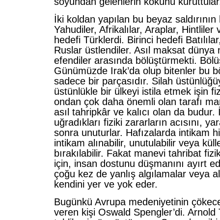
soyundan gelenlerin kökünü kuruttular
İki koldan yapılan bu beyaz saldırının 
Yahudiler, Afrikalılar, Araplar, Hintliler 
hedefi Türklerdi. Birinci hedefi Batılılar
Ruslar üstlendiler. Asıl maksat dünya 
efendiler arasında bölüştürmekti. Bölü
Günümüzde Irak’da olup bitenler bu 
sadece bir parçasıdır. Silah üstünlüğüy
üstünlükle bir ülkeyi istila etmek işin fi
ondan çok daha önemli olan tarafı manev
asıl tahripkâr ve kalıcı olan da budur. 
uğradıkları fiziki zararların acısını, ya
sonra unuturlar. Hafızalarda intikam his
intikam alınabilir, unutulabilir veya kü
bırakılabilir. Fakat manevi tahribat fizi
için, insan dostunu düşmanını ayırt e
çoğu kez de yanlış algılamalar veya al
kendini yer ve yok eder.
Bugünkü Avrupa medeniyetinin çökeceğ
veren kişi Oswald Spengler’di. Arnold