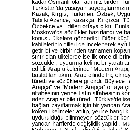
kadar Osmanlı olan adımız birden Tür
Türkistan’da yaşayan soydaşlarımızın 
Kazak, Kırgız, Türkmen, Özbek, Uygur,
Tabi ki Azerice, Kazakça, Kırgızca, T
Özbekce vs.. dilleri ortaya çıktı. Bunla
Moskova’da sözlükler hazırlandı ve ba
konusu ülkelere gönderildi. Diğer küç
kabilelerinin dilleri de incelenerek ayrı
getirildi ve birbirinden tamamen koparı
sınır olan ülkelerde ise ilk önce dillerin
sözcükler, uydurma kelimeler yaratılar
edildi. Arap ülkelerinde “Modern Arapç
başlatılan akım, Arap dilinde hiç olma
türetti ve sözlüklere girdirdi. Böylece “
Arapça” ve “Modern Arapça” ortaya çı
alfabesinin yerine Latin alfabesinin kon
eden Araplar bile türedi. Türkiye’de is
bağları zayıflatmak için bir yandan Ar
kökenli kelimeler atılıp, yerine hangi 
uydurulduğu bilinmeyen sözcükler kon
yandan harflerde değişiklik yapıldı.
Muhammet, Seyfeddin (Dinin kılıcı) Sey