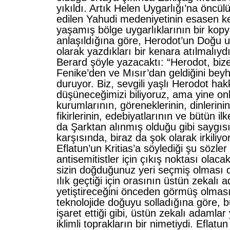
yıkıldı. Artık Helen Uygarlığı’na öncülü
edilen Yahudi medeniyetinin esasen k
yaşamış bölge uygarlıklarının bir kop
anlaşıldığına göre, Herodot’un Doğu uyga
olarak yazdıkları bir kenara atılmalıy
Berard şöyle yazacaktı: “Herodot, biz
Fenike’den ve Mısır’dan geldiğini bey
duruyor. Biz, sevgili yaşlı Herodot ha
düşüneceğimizi biliyoruz, ama yine onl
kurumlarının, göreneklerinin, dinlerinin
fikirlerinin, edebiyatlarının ve bütün ilk
da Şarktan alınmış olduğu gibi saygıs
karşısında, biraz da şok olarak irkiliyo
Eflatun’un Kritias’a söylediği şu sözler 
antisemitistler için çıkış noktası olacak
sizin doğduğunuz yeri seçmiş olması 
ılık geçtiği için orasının üstün zekalı 
yetiştireceğini önceden görmüş olması
teknolojide doğuyu solladığına göre, b
işaret ettiği gibi, üstün zekalı adamlar y
iklimli toprakların bir nimetiydi. Eflatun