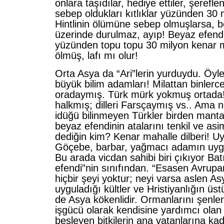
onlara taşıdılar, hediye ettiler, şerefle
sebep oldukları kıtlıklar yüzünden 30 
Hintlinin ölümüne sebep olmuşlarsa, b
üzerinde durulmaz, ayıp! Beyaz efendi
yüzünden topu topu 30 milyon kenar ma
ölmüş, lafı mı olur!
Orta Asya da “Ari”lerin yurduydu. Öyle
büyük bilim adamları! Milattan binlerce
oradaymış. Türk mürk yokmuş ortada! İ
halkmış; dilleri Farsçaymış vs.. Ama n
idüğü bilinmeyen Türkler birden mantar 
beyaz efendinin atalarını tenkil ve asi
dediğin kim? Kenar mahalle dilberi! Uy
Göçebe, barbar, yağmacı adamın uyga
Bu arada vicdan sahibi biri çıkıyor Batı
efendi”nin sınıfından. “Esasen Avrupan
hiçbir şeyi yoktur; neyi varsa aslen As
uyguladığı kültler ve Hristiyanlığın üs
de Asya kökenlidir. Ormanlarını şenle
işgücü olarak kendisine yardımcı olan
besleyen bitkilerin ana vatanlarına kad