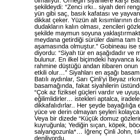
olmalıydı. Örneğin siyahilere karşı Bat
şekildeydi: “Zenci ırkı.. siyah deri reng
yün gibi saç, basık kafatası ve yayvan 
dikkat çeker. Yüzün alt kısımlarının d
dudakların kalın olması, zencileri gözl
şekilde maymun soyuna yaklaştırmakt
meydana getirdiği sürüler daima tam b
aşamasında olmuştur.” Gobineau ise si
diyordu: “Siyah tür en aşağıdadır ve 
bulunur. En ilkel biçimdeki hayvanca k
rahmine düştüğü andan itibaren onun 
etkili olur…” Siyahları en aşağı basam
Batılı aydınlar, Sarı Çinli’yi Beyaz ırkın
basamağında, fakat siyahilerin üstünd
“Çok az fiziksel güçleri vardır ve uyuş
eğilimlidirler… istekleri aptalca, iradel
dikkafalıdırlar.. Her şeyde bayağılığa eğ
yüce ve derin olmayan şeyleri kolayca a
Veya bir dizede “Küçük domuz gözler
kuyruğunla; Yediğin sıçan, köpek, böc
salyangozunla*… İğrenç Çinli John, tı
deniliyordu.