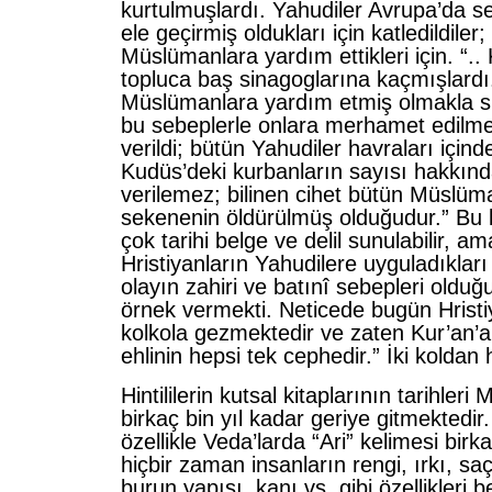
kurtulmuşlardı. Yahudiler Avrupa’da s
ele geçirmiş oldukları için katledildile
Müslümanlara yardım ettikleri için. “..
topluca baş sinagoglarına kaçmışlardı
Müslümanlara yardım etmiş olmakla s
bu sebeplerle onlara merhamet edilme
verildi; bütün Yahudiler havraları içi
Kudüs’deki kurbanların sayısı hakkınd
verilemez; bilinen cihet bütün Müslü
sekenenin öldürülmüş olduğudur.” Bu
çok tarihi belge ve delil sunulabilir, 
Hristiyanların Yahudilere uyguladıkları 
olayın zahiri ve batınî sebepleri oldu
örnek vermekti. Neticede bugün Hristi
kolkola gezmektedir ve zaten Kur’an’a
ehlinin hepsi tek cephedir.” İki koldan
Hintililerin kutsal kitaplarının tarihleri
birkaç bin yıl kadar geriye gitmektedir
özellikle Veda’larda “Ari” kelimesi bir
hiçbir zaman insanların rengi, ırkı, saç
burun yapısı, kanı vs. gibi özellikleri b