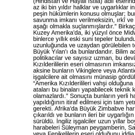
(Hindistan ve Hayali İstila) adlı eserin
az iki bin yıldır halklar ve uygarlıklar
peşin hükümlerin konusu olmuşlar; bun
savunma imkanı verilmeksizin, ırkî ve
aşağı olmakla suçlanmışlardır.” Birkaç
Kuzey Amerika’da, iki yüzyıl önce Mid
binlerce yıllık eski suni tepeler bulun
uzunluğunda ve uzaydan görülebilen t
Büyük Yılan’ı da bunlardandır. Bilim 
politikacılar ve sayısız uzman, bu dev
Kızılderililerin eseri olmasının imkansızl
aksine bunların Vikinglere veya Atlant
işgalcilere ait olmasını münasip gördü
“Amerika Kızılderilileri vahşi olduğuna
ataları bu binaları yapabilecek teknik
olamazlardı.” Sonuçta bunların yerli h
yapıldığının itiraf edilmesi için tam ye
gerekti. Afrika’da Büyük Zimbabve har
çıkarıldı ve bunların ileri bir uygarlığın
sürüldü. İngiliz işgalciler uzun yıllar 
harabeleri Süleyman peygamberin, Sa
veya Fenikelilerin eseri olduğunu iddia