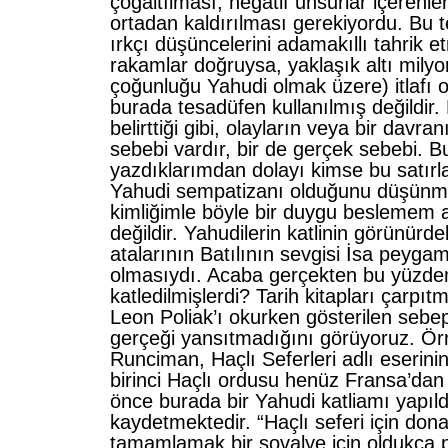
çoğaltılması, negatif unsurlar içerenler
ortadan kaldırılması gerekiyordu. Bu teo
ırkçı düşüncelerini adamakıllı tahrik e
rakamlar doğruysa, yaklaşık altı mily
çoğunluğu Yahudi olmak üzere) itlafı ol
burada tesadüfen kullanılmış değildir. 
belirttiği gibi, olayların veya bir davra
sebebi vardır, bir de gerçek sebebi. 
yazdıklarımdan dolayı kimse bu satırl
Yahudi sempatizanı olduğunu düşün
kimliğimle böyle bir duygu beslemem
değildir. Yahudilerin katlinin görünürde
atalarının Batılının sevgisi İsa peygamb
olmasıydı. Acaba gerçekten bu yüzde
katledilmişlerdi? Tarih kitapları çarpıt
Leon Poliak’ı okurken gösterilen sebep
gerçeği yansıtmadığını görüyoruz. Ör
Runciman, Haçlı Seferleri adlı eserinin 
birinci Haçlı ordusu henüz Fransa’da
önce burada bir Yahudi katliamı yapıld
kaydetmektedir. “Haçlı seferi için don
tamamlamak bir şovalye için oldukça p