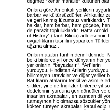
değmez “kenar mahalle” kültürleri olar
Onlara göre Amerikalı yerlilerin uygarlı
barbar ve kültürsüzdürler. Afrikalılar z
ve geri kalmış lüzumsuz varlıklardır. T
halklar, hem barbar, hem göçebe, h
de parazit topluluklardır. Hatta Arnol
of History” (Tarih Bilinci) adlı eserinin b
uygarlıkların tasnifini yaparken Türkler
ağzına almaz..
Onların ataları tarihin derinliklerinde, 
belki binlerce yıl önce dünyanın her ye
yer onların, “beyazların”, “Ari”lerin
yurduydu. Hindistan Arilerin yurduydu,
bilinmeyen Dravidler ve diğer yerliler b
Batılıların atalarını tenkil ve asimile 
sildiler; yine de İngilizler binlerce yıl s
dedelerinin yurduna geri döndüler ve o
insanları akrabaları, en azından dil y
tutmayınca hiç olmazsa sözcükler yö
kökten türeyen akrabaları kabul edip, u