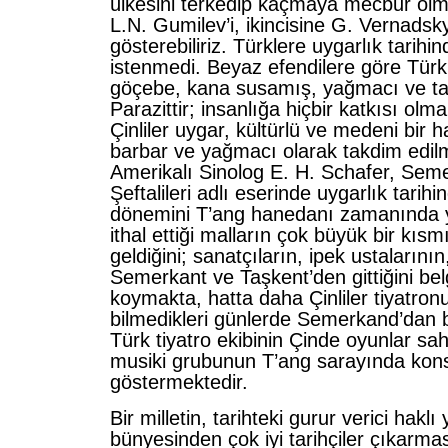
ülkesini terkedip kaçmaya mecbur olmu
L.N. Gumilev’i, ikincisine G. Vernadsky
gösterebiliriz. Türklere uygarlık tarihi
istenmedi. Beyaz efendilere göre Türkl
göçebe, kana susamış, yağmacı ve tahr
Parazittir; insanlığa hiçbir katkısı olm
Çinliler uygar, kültürlü ve medeni bir h
barbar ve yağmacı olarak takdim edilm
Amerikalı Sinolog E. H. Schafer, Seme
Şeftalileri adlı eserinde uygarlık tar
dönemini T’ang hanedanı zamanında y
ithal ettiği malların çok büyük bir kıs
geldiğini; sanatçıların, ipek ustalarını
Semerkant ve Taşkent’den gittiğini bel
koymakta, hatta daha Çinliler tiyatro
bilmedikleri günlerde Semerkand’dan b
Türk tiyatro ekibinin Çinde oyunlar sah
musiki grubunun T’ang sarayında kons
göstermektedir.
Bir milletin, tarihteki gurur verici haklı
bünyesinden çok iyi tarihçiler çıkarma