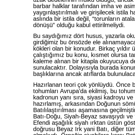
barbar halklar tarafından imha ve asimil
yaygınlaştırılmalı ve girişilecek istila h
aslında bir istila değil, “torunların ata
dönüşü” olduğu kabul ettirilmeliydi.
Bu saydığımız dört husus, yazarla ok
girdiğimiz bu önsözde ele alınamayac
kökleri olan bir konudur. Birkaç yıldır 
çalıştığımız bu konu, kısmet olursa t
kaleme alınan bir kitapla okuyucuya de
sunulacaktır. Dolayısıyla burada kon
başlıklarına ancak atıflarda bulunulaca
Hazırlanan teori çok yönlüydü. Önce b
tohumları Avrupa’da ekilmiş, bu tohu
kadronun yanı sıra, siyasi kadroyu ve 
hazırlamış, arkasından Doğunun sömür
Batılılaştırılması aşamasına geçilmişti
Batı-Doğu, Siyah-Beyaz savaşıydı ve 
Efendi aşağılık siyah ırktan üstün göst
doğrusu Beyaz Irk yani Batı, diğer tü