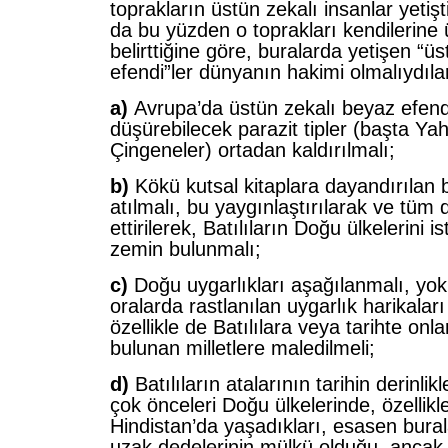
toprakların üstün zekalı insanlar yetişti
da bu yüzden o toprakları kendilerine ü
belirttiğine göre, buralarda yetişen “ü
efendi”ler dünyanın hakimi olmalıydıla
a)
Avrupa’da üstün zekalı beyaz efendil
düşürebilecek parazit tipler (başta Yah
Çingeneler) ortadan kaldırılmalı;
b)
Kökü kutsal kitaplara dayandırılan b
atılmalı, bu yaygınlaştırılarak ve tüm
ettirilerek, Batılıların Doğu ülkelerini is
zemin bulunmalı;
c)
Doğu uygarlıkları aşağılanmalı, yok
oralarda rastlanılan uygarlık harikalar
özellikle de Batılılara veya tarihte onl
bulunan milletlere maledilmeli;
d)
Batılıların atalarının tarihin derinlik
çok önceleri Doğu ülkelerinde, özellikl
Hindistan’da yaşadıkları, esasen burala
uzak dedelerinin mülkü olduğu, ancak 