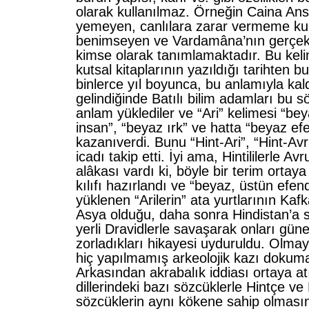
olarak kullanılmaz. Örneğin Caina Ansik
yemeyen, canlılara zarar vermeme kur
benimseyen ve Vardamâna’nın gerçek 
kimse olarak tanımlamaktadır. Bu kelim
kutsal kitaplarının yazıldığı tarihten 
binlerce yıl boyunca, bu anlamıyla kald
gelindiğinde Batılı bilim adamları bu s
anlam yüklediler ve “Ari” kelimesi “bey
insan”, “beyaz ırk” ve hatta “beyaz ef
kazanıverdi. Bunu “Hint-Ari”, “Hint-Avr
icadı takip etti. İyi ama, Hintililerle Av
alâkası vardı ki, böyle bir terim ortay
kılıfı hazırlandı ve “beyaz, üstün efen
yüklenen “Arilerin” ata yurtlarının Kaf
Asya olduğu, daha sonra Hindistan’a s
yerli Dravidlerle savaşarak onları gü
zorladıkları hikayesi uyduruldu. Olmaya
hiç yapılmamış arkeolojik kazı dokuma
Arkasından akrabalık iddiası ortaya atı
dillerindeki bazı sözcüklerle Hintçe ve
sözcüklerin aynı kökene sahip olması