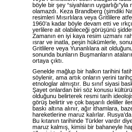
böyle bir şey “siyahların uygarlığı”yla
olamazdı. Keza Brandberg (şimdiki N
resimleri Mısırlılara veya Gritlilere at
1960’a kadar böyle devam etti ve ırk
yerlilere ait olabileceği görüşünü şiddet
Zamanın en iyi kaya resim uzmanı rahi
ısrar ve inatla, peşin hükümlerle, son
Gritlilere veya Yunanlılara ait olduğunu
sonunda bunların Buşmanların ataları
ortaya çıktı.
Genelde mağlup bir halkın tarihini fatih
söylenir, ama artık onların yerini tarih
etnologlar almıştır. Bu sınıf siyasi bask
Şayet onlardan biri söz konusu kültürün
olduğunu belirterek resmi tarih ideoloji
görüş belirtir ve çok başarılı deliller i
baskı altına alınır, ağır ithamlara, ba
hareketlerine maruz kalırlar. Rusya’da
Bu kıtanın tarihinde Türkler vardır diy
maruz kalmış, kimisi bir bahaneyle hap