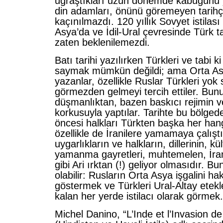
uğraştıkları uzun dönemde kabuğunu
din adamları, önünü göremeyen tarihçil
kaçınılmazdı. 120 yıllık Sovyet istila
Asya’da ve İdil-Ural çevresinde Türk ta
zaten beklenilemezdi.
Batı tarihi yazılırken Türkleri ve tabi 
saymak mümkün değildi; ama Orta Asy
yazanlar, özellikle Ruslar Türkleri yok
görmezden gelmeyi tercih ettiler. Bun
düşmanlıktan, bazen baskıcı rejimin 
korkusuyla yaptılar. Tarihte bu bölged
öncesi halkları Türkten başka her hang
özellikle de İranilere yamamaya çalıştı
uygarlıkların ve halkların, dillerinin, kül
yamanma gayretleri, muhtemelen, İran
gibi Ari ırktan (!) geliyor olmasıdır. B
olabilir: Rusların Orta Asya işgalini hak
göstermek ve Türkleri Ural-Altay etekl
kalan her yerde istilacı olarak görmek.
Michel Danino, “L’Inde et l’Invasion de