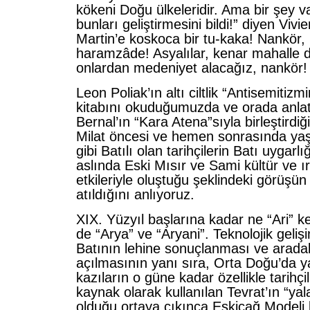
kökeni Doğu ülkeleridir. Ama bir şey v
bunları geliştirmesini bildi!” diyen Vivi
Martin’e koskoca bir tu-kaka! Nankör,
haramzâde! Asyalılar, kenar mahalle dil
onlardan medeniyet alacağız, nankör!
Leon Poliak’ın altı ciltlik “Antisemitizmi
kitabını okuduğumuzda ve orada anlatı
Bernal’ın “Kara Atena”sıyla birleştirdiğ
Milat öncesi ve hemen sonrasında yaş
gibi Batılı olan tarihçilerin Batı uygarl
aslında Eski Mısır ve Sami kültür ve ırk
etkileriyle oluştuğu şeklindeki görüşü
atıldığını anlıyoruz.
XIX. Yüzyıl başlarına kadar ne “Ari” kel
de “Arya” ve “Aryani”. Teknolojik geliş
Batının lehine sonuçlanması ve aradak
açılmasının yanı sıra, Orta Doğu’da ya
kazıların o güne kadar özellikle tarihçili
kaynak olarak kullanılan Tevrat’ın “yal
olduğu ortaya çıkınca Eskiçağ Modeli 