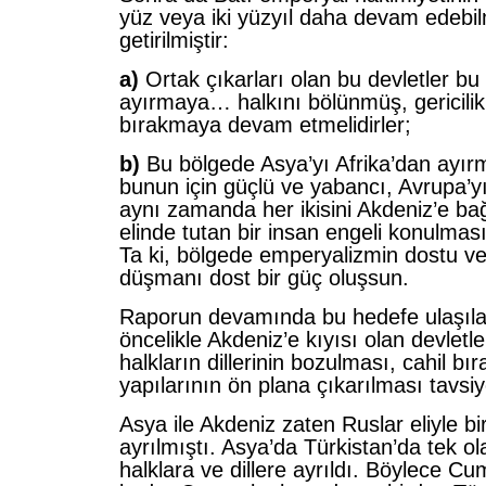
yüz veya iki yüzyıl daha devam edebilme
getirilmiştir:
a)
Ortak çıkarları olan bu devletler bu
ayırmaya… halkını bölünmüş, gericilik
bırakmaya devam etmelidirler;
b)
Bu bölgede Asya’yı Afrika’dan ayırm
bunun için güçlü ve yabancı, Avrupa’y
aynı zamanda her ikisini Akdeniz’e b
elinde tutan bir insan engeli konulması
Ta ki, bölgede emperyalizmin dostu ve
düşmanı dost bir güç oluşsun.
Raporun devamında bu hedefe ulaşılab
öncelikle Akdeniz’e kıyısı olan devlet
halkların dillerinin bozulması, cahil bır
yapılarının ön plana çıkarılması tavsiy
Asya ile Akdeniz zaten Ruslar eliyle bi
ayrılmıştı. Asya’da Türkistan’da tek ola
halklara ve dillere ayrıldı. Böylece Cu