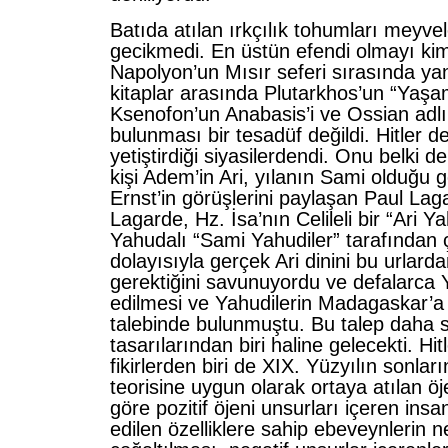
Batıda atılan ırkçılık tohumları meyve
gecikmedi. En üstün efendi olmayı ki
Napolyon’un Mısır seferi sırasında y
kitaplar arasında Plutarkhos’un “Yaşam
Ksenofon’un Anabasis’i ve Ossian adlı ş
bulunması bir tesadüf değildi. Hitler de
yetiştirdiği siyasilerdendi. Onu belki d
kişi Adem’in Ari, yılanın Sami olduğu
Ernst’in görüşlerini paylaşan Paul Lagar
Lagarde, Hz. İsa’nın Celileli bir “Ari 
Yahudalı “Sami Yahudiler” tarafından ç
dolayısıyla gerçek Ari dinini bu urlar
gerektiğini savunuyordu ve defalarca Y
edilmesi ve Yahudilerin Madagaskar’a
talebinde bulunmuştu. Bu talep daha so
tasarılarından biri haline gelecekti. Hi
fikirlerden biri de XIX. Yüzyılın sonlar
teorisine uygun olarak ortaya atılan öje
göre pozitif öjeni unsurları içeren insan
edilen özelliklere sahip ebeveynlerin nes