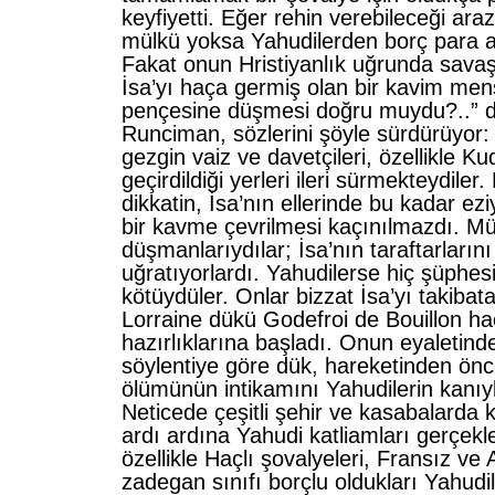
keyfiyetti. Eğer rehin verebileceği ara
mülkü yoksa Yahudilerden borç para 
Fakat onun Hristiyanlık uğrunda savaş
İsa’yı haça germiş olan bir kavim men
pençesine düşmesi doğru muydu?..” d
Runciman, sözlerini şöyle sürdürüyor: “
gezgin vaiz ve davetçileri, özellikle K
geçirdildiği yerleri ileri sürmekteydiler.
dikkatin, İsa’nın ellerinde bu kadar ez
bir kavme çevrilmesi kaçınılmazdı. Mü
düşmanlarıydılar; İsa’nın taraftarlarını
uğratıyorlardı. Yahudilerse hiç şüphes
kötüydüler. Onlar bizzat İsa’yı takiba
Lorraine dükü Godefroi de Bouillon haç
hazırlıklarına başladı. Onun eyaletind
söylentiye göre dük, hareketinden önc
ölümünün intikamını Yahudilerin kanıy
Neticede çeşitli şehir ve kasabalarda 
ardı ardına Yahudi katliamları gerçekle
özellikle Haçlı şovalyeleri, Fransız ve 
zadegan sınıfı borçlu oldukları Yahudi