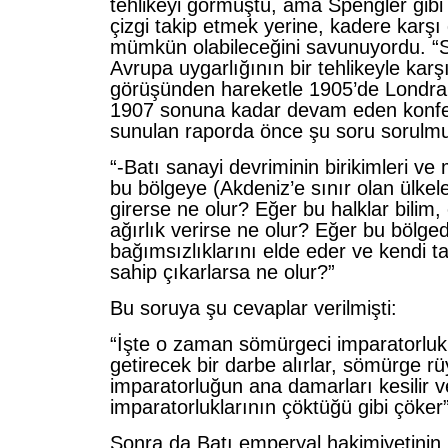
tehlikeyi görmüştü, ama Spengler gibi t
çizgi takip etmek yerine, kadere karşı
mümkün olabileceğini savunuyordu. “
Avrupa uygarlığının bir tehlikeyle karş
görüşünden hareketle 1905’de Londra
1907 sonuna kadar devam eden konfe
sunulan raporda önce şu soru sorulmu
“-Batı sanayi devriminin birikimleri ve
bu bölgeye (Akdeniz’e sınır olan ülkel
girerse ne olur? Eğer bu halklar bilim,
ağırlık verirse ne olur? Eğer bu bölge
bağımsızlıklarını elde eder ve kendi ta
sahip çıkarlarsa ne olur?”
Bu soruya şu cevaplar verilmişti:
“İşte o zaman sömürgeci imparatorlukl
getirecek bir darbe alırlar, sömürge rü
imparatorluğun ana damarları kesilir
imparatorluklarının çöktüğü gibi çöker”
Sonra da Batı emperyal hakimiyetinin 