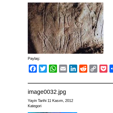
Paylaş:
Facebook
Twitter
WhatsApp
Email
LinkedIn
Reddit
Cop
P
Link
image0032.jpg
Yayin Tarihi 11 Kasım, 2012
Kategori