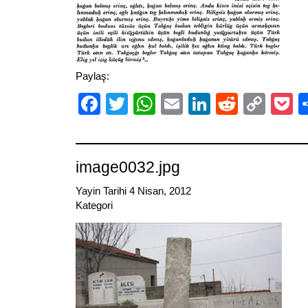
Paylaş:
Facebook
Twitter
WhatsApp
Email
LinkedIn
Reddit
Cop
P
Link
image0032.jpg
Yayin Tarihi 4 Nisan, 2012
Kategori