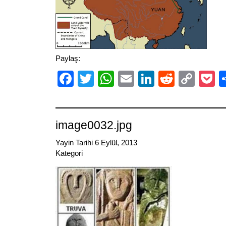
Paylaş:
Facebook
Twitter
WhatsApp
Email
LinkedIn
Reddit
Cop
P
Link
image0032.jpg
Yayin Tarihi 6 Eylül, 2013
Kategori