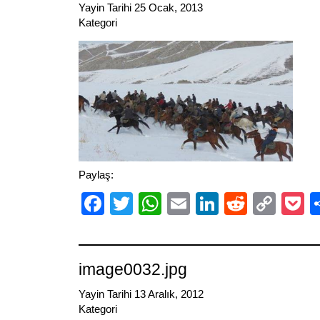
Yayin Tarihi 25 Ocak, 2013
Kategori
Paylaş:
Facebook
Twitter
WhatsApp
Email
LinkedIn
Reddit
Cop
P
Link
image0032.jpg
Yayin Tarihi 13 Aralık, 2012
Kategori