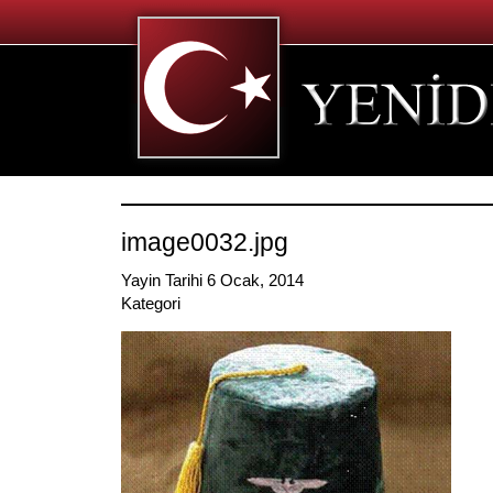
image0032.jpg
Yayin Tarihi 6 Ocak, 2014
Kategori