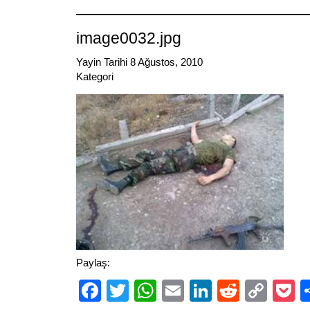
image0032.jpg
Yayin Tarihi 8 Ağustos, 2010
Kategori
Paylaş:
Facebook
Twitter
WhatsApp
Email
LinkedIn
Reddit
Cop
P