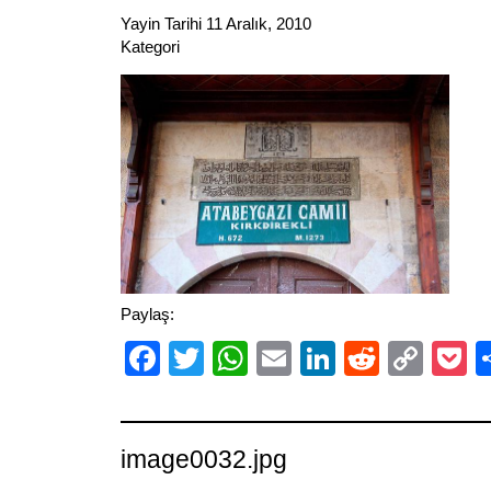
Yayin Tarihi 11 Aralık, 2010
Kategori
Paylaş:
Facebook
Twitter
WhatsApp
Email
LinkedIn
Reddit
Cop
P
Link
image0032.jpg