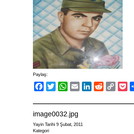
Paylaş:
Facebook
Twitter
WhatsApp
Email
LinkedIn
Reddit
Cop
P
Link
image0032.jpg
Yayin Tarihi 9 Şubat, 2011
Kategori