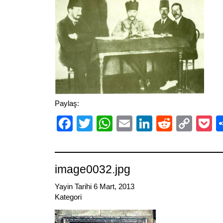
Paylaş:
Facebook
Twitter
WhatsApp
Email
LinkedIn
Reddit
Cop
P
Link
image0032.jpg
Yayin Tarihi 6 Mart, 2013
Kategori