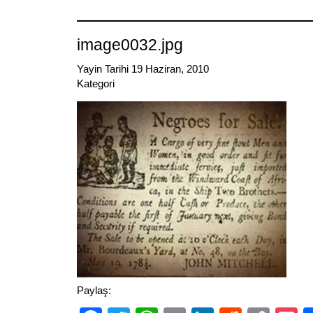
Link
image0032.jpg
Yayin Tarihi 19 Haziran, 2010
Kategori
Paylaş: