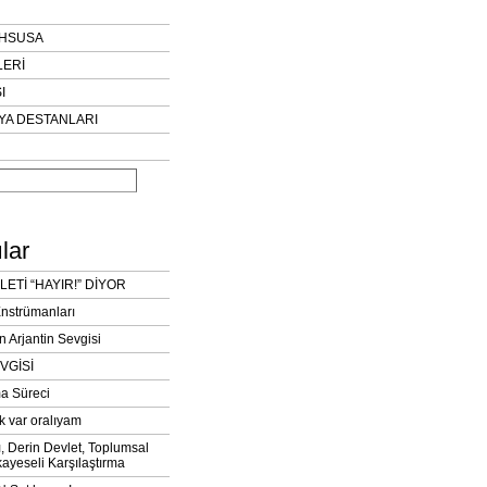
AHSUSA
LERİ
I
YA DESTANLARI
lar
LETİ “HAYIR!” DİYOR
Enstrümanları
n Arjantin Sevgisi
VGİSİ
a Süreci
k var oralıyam
ı, Derin Devlet, Toplumsal
ayeseli Karşılaştırma