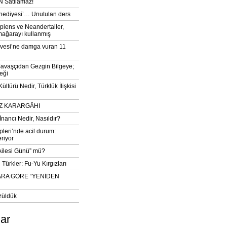
 Satılamaz!
‘hediyesi’… Unutulan ders
iens ve Neandertaller,
mağarayı kullanmış
vesi’ne damga vuran 11
avaşçıdan Gezgin Bilgeye;
eği
ltürü Nedir, Türklük İlişkisi
DIZ KARARGÂHI
İnancı Nedir, Nasıldır?
pleri’nde acil durum:
eriyor
 Ailesi Günü” mü?
Türkler: Fu-Yu Kırgızları
ARA GÖRE “YENİDEN
züldük
lar