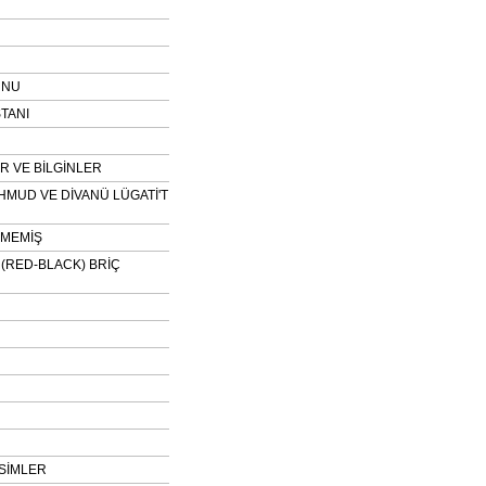
UNU
TANI
 VE BİLGİNLER
HMUD VE DİVANÜ LÜGATİ'T
NMEMİŞ
H (RED-BLACK) BRİÇ
SİMLER