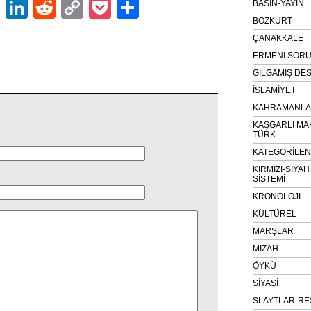
ok
er
atsApp
Email
LinkedIn
Reddit
Copy
Pocket
Share
BASIN-YAYIN
BOZKURT
Link
ÇANAKKALE
ERMENİ SOR
GILGAMIŞ DES
İSLAMİYET
KAHRAMANLAR
KAŞGARLI MA
TÜRK
KATEGORİLE
KIRMIZI-SİYA
SİSTEMİ
KRONOLOJİ
KÜLTÜREL
MARŞLAR
MİZAH
ÖYKÜ
SİYASİ
SLAYTLAR-RE