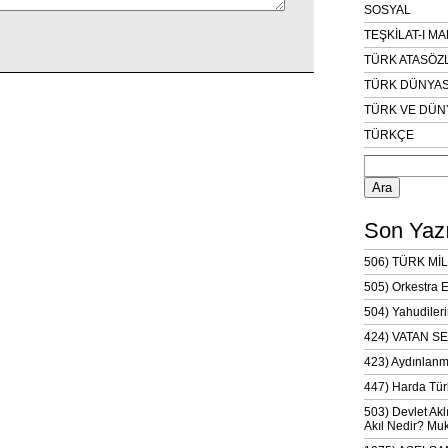
SOSYAL
TEŞKİLAT-I M
TÜRK ATASÖZ
TÜRK DÜNYAS
TÜRK VE DÜN
TÜRKÇE
Arama:
Son Yazı
506) TÜRK MİL
505) Orkestra 
504) Yahudileri
424) VATAN SE
423) Aydınlanm
447) Harda Tür
503) Devlet Akl
Akıl Nedir? Muk