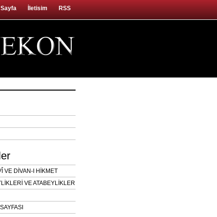
 Sayfa
İletisim
RSS
ler
 VE DİVAN-I HİKMET
LİKLERİ VE ATABEYLİKLER
SAYFASI