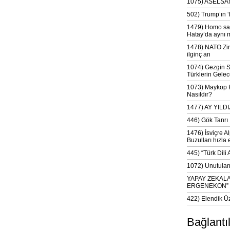
1075) ASELSAN
502) Trump’ın 
1479) Homo sap
Hatay’da aynı 
1478) NATO Zir
ilginç an
1074) Gezgin S
Türklerin Gelec
1073) Maykop Kü
Nasıldır?
1477) AY YIL
446) Gök Tanrı 
1476) İsviçre Al
Buzulları hızla 
445) “Türk Dili
1072) Unutulan 
YAPAY ZEKAL
ERGENEKON”
422) Elendik Ü
Bağlantı