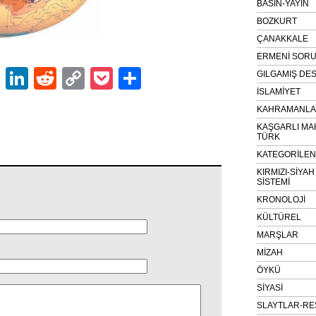
BASIN-YAYIN
BOZKURT
ÇANAKKALE
ERMENİ SOR
ok
er
atsApp
Email
LinkedIn
Reddit
Copy
Pocket
Share
GILGAMIŞ DES
İSLAMİYET
Link
KAHRAMANLAR
KAŞGARLI MA
TÜRK
KATEGORİLE
KIRMIZI-SİYA
SİSTEMİ
KRONOLOJİ
KÜLTÜREL
MARŞLAR
MİZAH
ÖYKÜ
SİYASİ
SLAYTLAR-RE