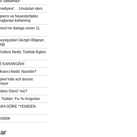
 Satılamaz!
‘hediyesi’… Unutulan ders
iens ve Neandertaller,
mağarayı kullanmış
vesi’ne damga vuran 11
avaşçıdan Gezgin Bilgeye;
eği
ltürü Nedir, Türklük İlişkisi
DIZ KARARGÂHI
İnancı Nedir, Nasıldır?
pleri’nde acil durum:
eriyor
 Ailesi Günü” mü?
Türkler: Fu-Yu Kırgızları
ARA GÖRE “YENİDEN
züldük
lar