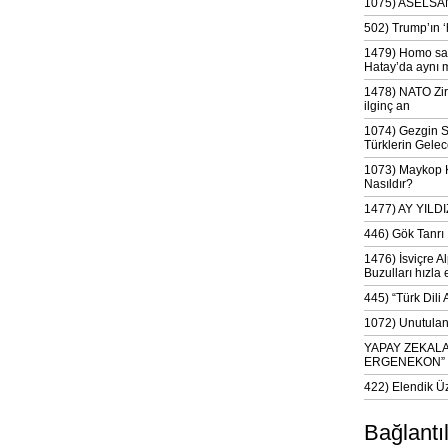
1075) ASELSAN
502) Trump’ın 
1479) Homo sap
Hatay’da aynı 
1478) NATO Zir
ilginç an
1074) Gezgin S
Türklerin Gelec
1073) Maykop Kü
Nasıldır?
1477) AY YIL
446) Gök Tanrı 
1476) İsviçre Al
Buzulları hızla 
445) “Türk Dili
1072) Unutulan 
YAPAY ZEKAL
ERGENEKON”
422) Elendik Ü
Bağlantı