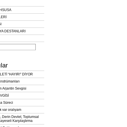
AHSUSA
LERİ
I
YA DESTANLARI
lar
LETİ “HAYIR!” DİYOR
Enstrümanları
n Arjantin Sevgisi
VGİSİ
a Süreci
k var oralıyam
ı, Derin Devlet, Toplumsal
ayeseli Karşılaştırma