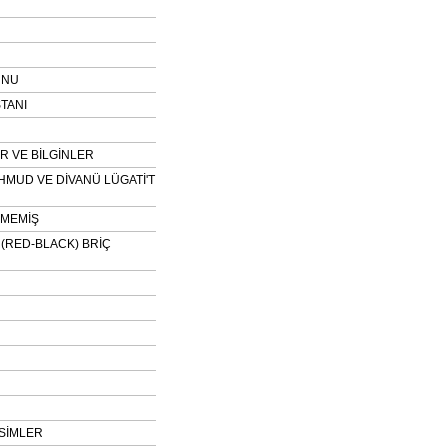
UNU
TANI
 VE BİLGİNLER
HMUD VE DİVANÜ LÜGATİ'T
NMEMİŞ
H (RED-BLACK) BRİÇ
SİMLER