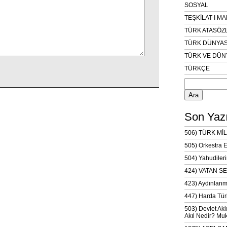
SOSYAL
TEŞKİLAT-I M
TÜRK ATASÖZ
TÜRK DÜNYAS
TÜRK VE DÜN
TÜRKÇE
Arama:
Son Yazı
506) TÜRK MİL
505) Orkestra 
504) Yahudileri
424) VATAN SE
423) Aydınlanm
447) Harda Tür
503) Devlet Akl
Akıl Nedir? Muk