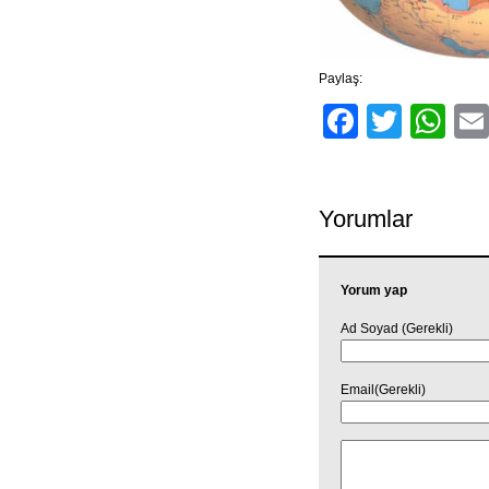
Paylaş:
Facebo
Twitt
Wh
Yorumlar
Yorum yap
Ad Soyad (Gerekli)
Email(Gerekli)