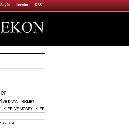
 Sayfa
İletisim
RSS
ler
 VE DİVAN-I HİKMET
LİKLERİ VE ATABEYLİKLER
SAYFASI