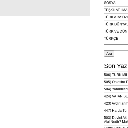
SOSYAL
TEŞKİLAT-I M
TÜRK ATASÖZ
TÜRK DÜNYAS
TÜRK VE DÜN
TÜRKÇE
Arama:
Son Yazı
506) TÜRK MİL
505) Orkestra 
504) Yahudileri
424) VATAN SE
423) Aydınlanm
447) Harda Tür
503) Devlet Akl
Akıl Nedir? Muk