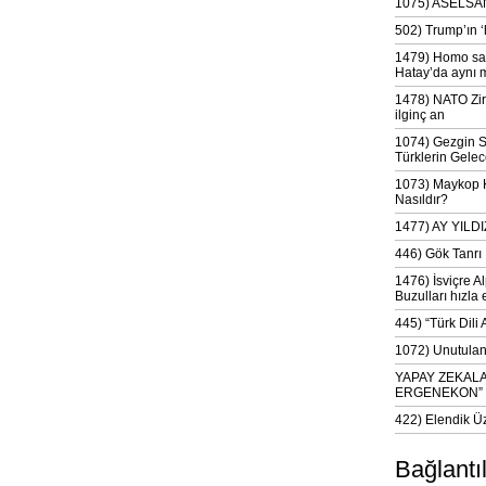
1075) ASELSAN
502) Trump’ın 
1479) Homo sap
Hatay’da aynı 
1478) NATO Zir
ilginç an
1074) Gezgin S
Türklerin Gelec
1073) Maykop Kü
Nasıldır?
1477) AY YIL
446) Gök Tanrı 
1476) İsviçre Al
Buzulları hızla 
445) “Türk Dili
1072) Unutulan 
YAPAY ZEKAL
ERGENEKON”
422) Elendik Ü
Bağlantı