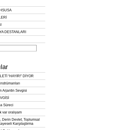
AHSUSA
LERİ
I
YA DESTANLARI
lar
LETİ “HAYIR!” DİYOR
Enstrümanları
n Arjantin Sevgisi
VGİSİ
a Süreci
k var oralıyam
ı, Derin Devlet, Toplumsal
ayeseli Karşılaştırma