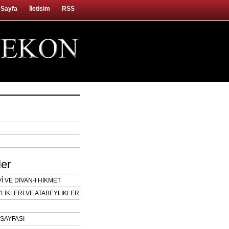
 Sayfa
İletisim
RSS
ler
 VE DİVAN-I HİKMET
LİKLERİ VE ATABEYLİKLER
SAYFASI