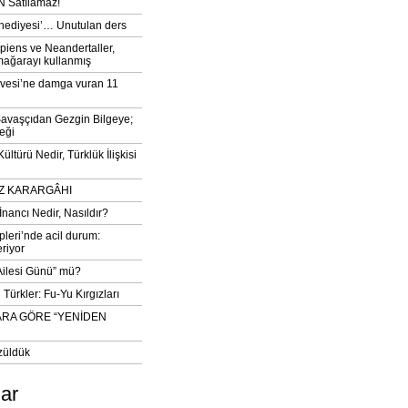
 Satılamaz!
‘hediyesi’… Unutulan ders
iens ve Neandertaller,
mağarayı kullanmış
vesi’ne damga vuran 11
avaşçıdan Gezgin Bilgeye;
eği
ltürü Nedir, Türklük İlişkisi
DIZ KARARGÂHI
İnancı Nedir, Nasıldır?
pleri’nde acil durum:
eriyor
 Ailesi Günü” mü?
Türkler: Fu-Yu Kırgızları
ARA GÖRE “YENİDEN
züldük
lar