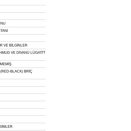
UNU
TANI
 VE BİLGİNLER
HMUD VE DİVANÜ LÜGATİ'T
NMEMİŞ
H (RED-BLACK) BRİÇ
SİMLER