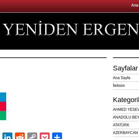
Ana
Sayfalar
Ana Sayfa
İletisim
Kategori
AHMED YESEVÎ
ANADOLU BEY
ATATÜRK
AZERBAYCAN 
ok
er
atsApp
Email
LinkedIn
Reddit
Copy
Pocket
Share