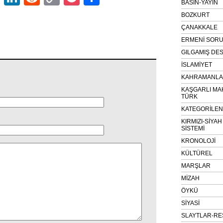
BASIN-YAYIN
Link
BOZKURT
ÇANAKKALE
ERMENİ SOR
GILGAMIŞ DES
İSLAMİYET
KAHRAMANLAR
KAŞGARLI MA
TÜRK
KATEGORİLE
KIRMIZI-SİYA
SİSTEMİ
KRONOLOJİ
KÜLTÜREL
MARŞLAR
MİZAH
ÖYKÜ
SİYASİ
SLAYTLAR-RE