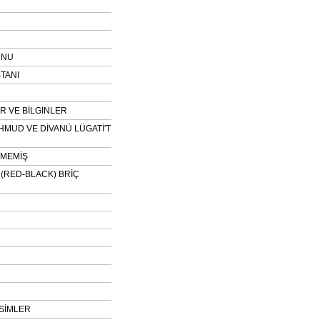
UNU
TANI
 VE BİLGİNLER
HMUD VE DİVANÜ LÜGATİ'T
NMEMİŞ
H (RED-BLACK) BRİÇ
SİMLER