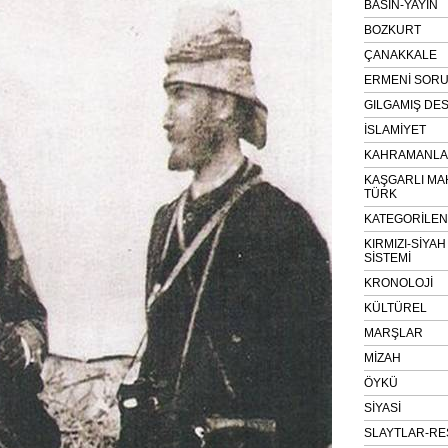
BASIN-YAYIN
BOZKURT
ÇANAKKALE
ERMENİ SOR
GILGAMIŞ DES
İSLAMİYET
KAHRAMANLAR
KAŞGARLI MA
TÜRK
KATEGORİLE
KIRMIZI-SİYA
SİSTEMİ
KRONOLOJİ
KÜLTÜREL
MARŞLAR
MİZAH
ÖYKÜ
SİYASİ
SLAYTLAR-RE