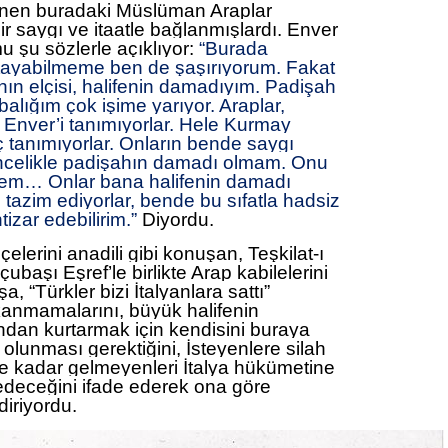
enen buradaki Müslüman Araplar
r saygı ve itaatle bağlanmışlardı. Enver
 şu sözlerle açıklıyor:
“Burada
 atayabilmeme ben de şaşırıyorum. Fakat
ın elçisi, halifenin damadıyım. Padişah
balığım çok işime yarıyor. Araplar,
ı Enver’i tanımıyorlar. Hele Kurmay
ç tanımıyorlar. Onların bende saygı
öncelikle padişahın damadı olmam. Onu
mem… Onlar bana halifenin damadı
e tazim ediyorlar, bende bu sıfatla hadsiz
tizar edebilirim.”
Diyordu.
elerini anadili gibi konuşan, Teşkilat-ı
aşı Eşref’le birlikte Arap kabilelerini
 “Türkler bizi İtalyanlara sattı”
anmamalarını, büyük halifenin
ndan kurtarmak için kendisini buraya
k olunması gerektiğini, İsteyenlere silah
e kadar gelmeyenleri İtalya hükümetine
deceğini ifade ederek ona göre
diriyordu.