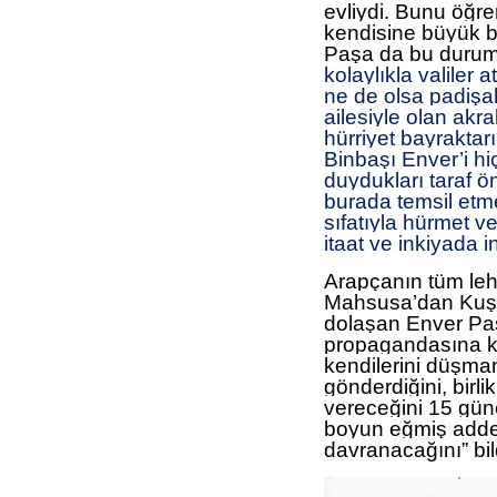
evliydi. Bunu öğr
kendisine büyük bi
Paşa da bu durumu
kolaylıkla valiler
ne de olsa padişah
ailesiyle olan akra
hürriyet bayraktar
Binbaşı Enver’i hi
duydukları taraf 
burada temsil et
sıfatıyla hürmet v
itaat ve inkiyada in
Arapçanın tüm lehç
Mahsusa’dan Kuşçub
dolaşan Enver Paşa,
propagandasına k
kendilerini düşma
gönderdiğini, birli
vereceğini 15 gün
boyun eğmiş adde
davranacağını” bil