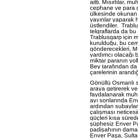
aitti. Mısırlılar, 
cephane ve para g
ülkesinde okunan 
yayınlar yaparak h
üstlendiler. Trabl
telgraflarda da bu
Trablusgarp için m
kurulduğu, bu cem
gönderecekleri, Mı
yardımcı olacağı be
miktar paranın yoll
Bey tarafından d
çarelerinin arandığ
Gönüllü Osmanlı s
araya getirerek ve
faydalanarak muhar
ayı sonlarında Env
ardından subaylar
çalışması netices
güçleri kısa süred
şüphesiz Enver Pa
padişahının damad
Enver Paşa, Sulta