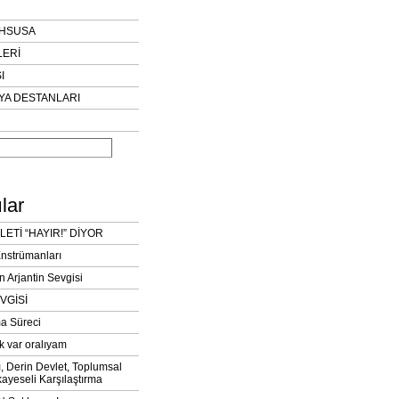
AHSUSA
LERİ
I
YA DESTANLARI
lar
LETİ “HAYIR!” DİYOR
Enstrümanları
n Arjantin Sevgisi
VGİSİ
a Süreci
k var oralıyam
ı, Derin Devlet, Toplumsal
ayeseli Karşılaştırma