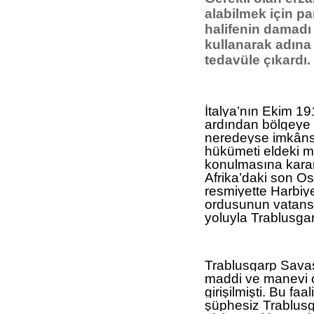
alabilmek için p
halifenin damadı
kullanarak adına 
tedavüle çıkardı.
İtalya’nın Ekim 19
ardından bölgeye 
neredeyse imkânsı
hükümeti eldeki m
konulmasına karar
Afrika’daki son Os
resmiyette Harbiye
ordusunun vatanse
yoluyla Trablusga
Trablusgarp Savaş
maddi ve manevi ol
girişilmişti. Bu fa
şüphesiz Trablusga