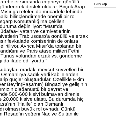
muharebeler sırasında cepheye gönüllü,
Giriş Yap
öndererek destek oldular. Birçok Arap
Mısır gazeteleri de mücadele lehinde
alkı bilinçlendirmede önemli bir rol
usgarp Komutanlığı’na çekilen
 duruma değiniliyor: “Mısır’da
üdafaa-i vataniye cemiyetlerinin
iyetlerin Trablusgarp’a gönüllü ve erzak
sır fevkalade komiserinin de onlara
lirtiliyor. Ayrıca Mısır’da toplanan bir
andığını ve Paris ataşe militeri Fethi
a Tunus yolundan erzak vs. gönderme
ı da ifade ediliyordu.”
ubayları oradaki mevcut kuvvetleri bir
 Osmanlı’ya sadık yerli kabilelerden
ip güçler oluşturdular. Özellikle Ekim
er Bey’in(Paşa’nın) Bingazi’ye gelişinin
ımızın olağanüstü bir gayret ve
inde 500-600 kişiyi bulmayan direniş
e 20.000 kişiye ulaştı. Bu durumda hiç
şa’nın “Halife” olan Osmanlı
ı olması büyük rol oynadı. Çünkü
n Reşad’ın yeğeni Naciye Sultan ile