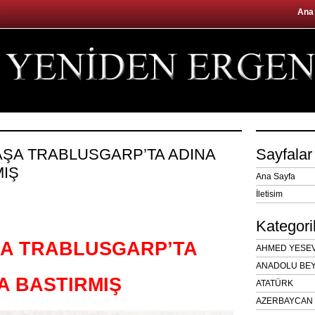
Ana
AŞA TRABLUSGARP’TA ADINA
Sayfalar
MIŞ
Ana Sayfa
İletisim
Kategori
ŞA TRABLUSGARP’TA
AHMED YESEVÎ
ANADOLU BEY
A BASTIRMIŞ
ATATÜRK
AZERBAYCAN 