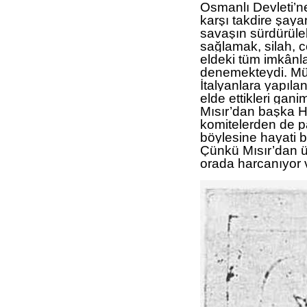
Osmanlı Devleti’ne
karşı takdire şaya
savaşın sürdürüleb
sağlamak, silah, 
eldeki tüm imkânla
denemekteydi. Müca
İtalyanlara yapıla
elde ettikleri gan
Mısır’dan başka H
komitelerden de p
böylesine hayati 
Çünkü Mısır’dan ü
orada harcanıyor