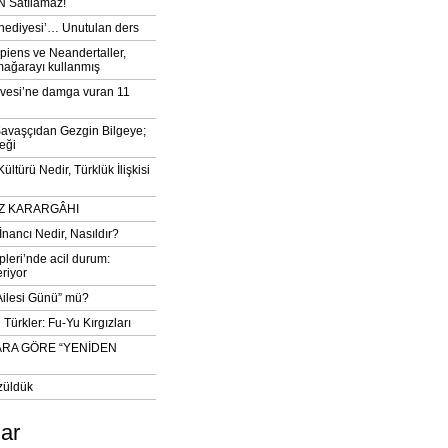
 Satılamaz!
‘hediyesi’… Unutulan ders
iens ve Neandertaller,
mağarayı kullanmış
vesi’ne damga vuran 11
avaşçıdan Gezgin Bilgeye;
eği
ltürü Nedir, Türklük İlişkisi
DIZ KARARGÂHI
İnancı Nedir, Nasıldır?
pleri’nde acil durum:
eriyor
 Ailesi Günü” mü?
Türkler: Fu-Yu Kırgızları
ARA GÖRE “YENİDEN
züldük
lar