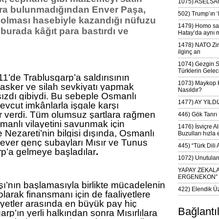
1075) ASELSAN
ara bulunmadığından Enver Paşa,
502) Trump’ın 
 olması hasebiyle kazandığı nüfuzu
1479) Homo sap
burada kâğıt para bastırdı ve
Hatay’da aynı 
1478) NATO Zir
ilginç an
1074) Gezgin S
Türklerin Gelec
11’de Trablusgarp’a saldırısının
1073) Maykop Kü
asker ve silah sevkiyatı yapmak
Nasıldır?
zdı gibiydi. Bu sebeple Osmanlı
1477) AY YIL
evcut imkânlarla işgale karşı
 verdi. Tüm olumsuz şartlara rağmen
446) Gök Tanrı 
manlı vilayetini savunmak için
1476) İsviçre Al
 Nezareti’nin bilgisi dışında, Osmanlı
Buzulları hızla 
ver genç subayları Mısır ve Tunus
445) “Türk Dili
rp’a gelmeye başladılar
.
1072) Unutulan 
YAPAY ZEKAL
ERGENEKON”
ı’nın başlamasıyla birlikte mücadelenin
422) Elendik Ü
arak finansmanı için de faaliyetlere
aliyetler arasında en büyük pay hiç
Bağlantı
rp’ın yerli halkından sonra Mısırlılara