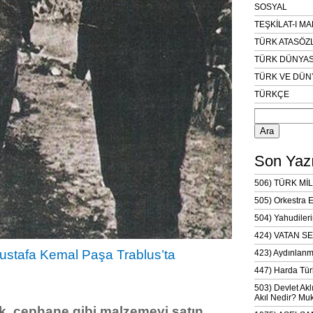
SOSYAL
TEŞKİLAT-I M
TÜRK ATASÖZ
TÜRK DÜNYAS
TÜRK VE DÜN
TÜRKÇE
Arama:
Son Yazı
506) TÜRK MİL
505) Orkestra 
504) Yahudileri
424) VATAN SE
stafa Kemal Paşa Trablus’ta
423) Aydınlanm
447) Harda Tür
503) Devlet Akl
Akıl Nedir? Muk
ak, cephane gibi malzemeyi satın