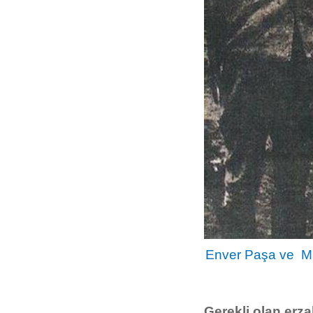
Enver Paşa ve Mu
Gerekli olan erz