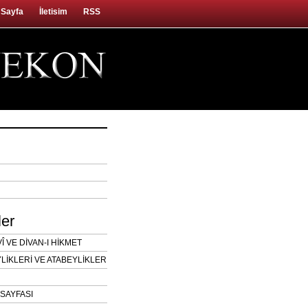
 Sayfa
İletisim
RSS
ler
 VE DİVAN-I HİKMET
LİKLERİ VE ATABEYLİKLER
SAYFASI