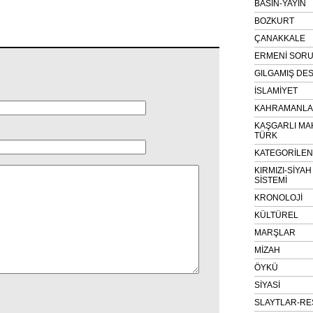
BASIN-YAYIN
BOZKURT
ÇANAKKALE
ERMENİ SOR
GILGAMIŞ DES
İSLAMİYET
KAHRAMANLAR
KAŞGARLI MA
TÜRK
KATEGORİLE
KIRMIZI-SİYA
SİSTEMİ
KRONOLOJİ
KÜLTÜREL
MARŞLAR
MİZAH
ÖYKÜ
SİYASİ
SLAYTLAR-RE