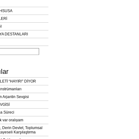
AHSUSA
LERİ
I
YA DESTANLARI
lar
LETİ “HAYIR!” DİYOR
Enstrümanları
n Arjantin Sevgisi
VGİSİ
a Süreci
k var oralıyam
ı, Derin Devlet, Toplumsal
ayeseli Karşılaştırma