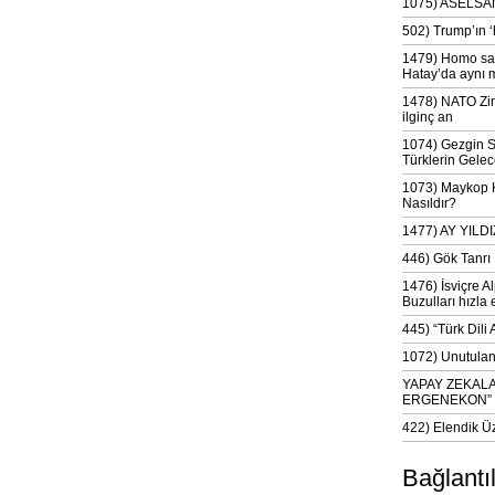
1075) ASELSAN
502) Trump’ın 
1479) Homo sap
Hatay’da aynı 
1478) NATO Zir
ilginç an
1074) Gezgin S
Türklerin Gelec
1073) Maykop Kü
Nasıldır?
1477) AY YIL
446) Gök Tanrı 
1476) İsviçre Al
Buzulları hızla 
445) “Türk Dili
1072) Unutulan 
YAPAY ZEKAL
ERGENEKON”
422) Elendik Ü
Bağlantı