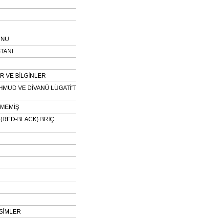
UNU
TANI
 VE BİLGİNLER
HMUD VE DİVANÜ LÜGATİ'T
NMEMİŞ
H (RED-BLACK) BRİÇ
SİMLER