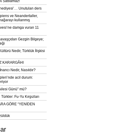
 Satılamaz!
‘hediyesi’… Unutulan ders
iens ve Neandertaller,
mağarayı kullanmış
vesi’ne damga vuran 11
avaşçıdan Gezgin Bilgeye;
eği
ltürü Nedir, Türklük İlişkisi
DIZ KARARGÂHI
İnancı Nedir, Nasıldır?
pleri’nde acil durum:
eriyor
 Ailesi Günü” mü?
Türkler: Fu-Yu Kırgızları
ARA GÖRE “YENİDEN
züldük
lar