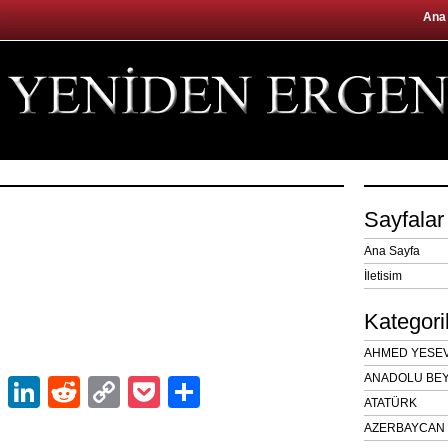
Ana
Sayfalar
Ana Sayfa
İletisim
Kategori
AHMED YESEVÎ
ANADOLU BEY
ok
er
atsApp
Email
LinkedIn
Reddit
Copy
Pocket
Share
ATATÜRK
Link
AZERBAYCAN 