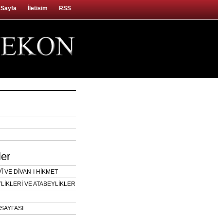
 Sayfa
İletisim
RSS
ler
 VE DİVAN-I HİKMET
LİKLERİ VE ATABEYLİKLER
SAYFASI