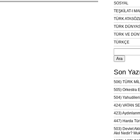
SOSYAL
TEŞKİLAT-I M
TÜRK ATASÖZ
TÜRK DÜNYAS
TÜRK VE DÜN
TÜRKÇE
Arama:
Son Yazı
506) TÜRK MİL
505) Orkestra 
504) Yahudileri
424) VATAN SE
423) Aydınlanm
447) Harda Tür
503) Devlet Akl
Akıl Nedir? Muk