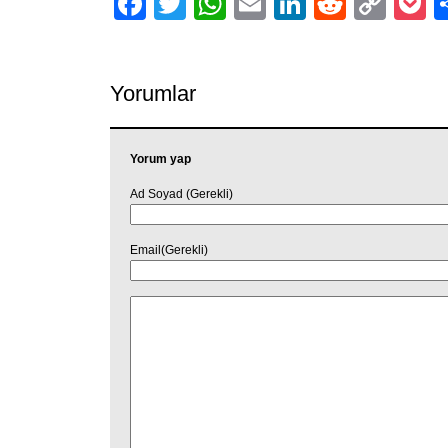
Facebook
Twitter
WhatsApp
Email
LinkedIn
Reddit
Cop
P
Link
Yorumlar
Yorum yap
Ad Soyad (Gerekli)
Email(Gerekli)