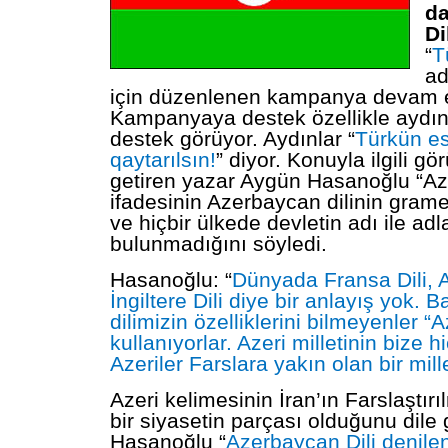
d
Di
“
T
ad
için düzenlenen kampanya devam e
Kampanyaya destek özellikle aydı
destek görüyor. Aydınlar “
Türkün es
qaytarılsın!
” diyor.
Konuyla ilgili gör
getiren yazar Aygün Hasanoğlu “Az
ifadesinin Azerbaycan dilinin gram
ve hiçbir ülkede devletin adı ile adla
bulunmadığını söyledi.
Hasanoğlu: “
Dünyada Fransa Dili, A
İngiltere Dili diye bir anlayış yok. 
dilimizin özelliklerini bilmeyenler “Az
kullanıyorlar. Azeri milletinin bize hi
Azeriler Farslara yakın olan bir mille
Azeri kelimesinin İran’ın Farslaştır
bir siyasetin parçası olduğunu dile 
Hasanoğlu “
Azerbaycan Dili denile