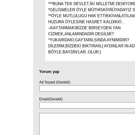
***BUNA TEK DEVLET,İKİ MİLLETMİ DENİYOR
*GELİSMELER ÖYLE MÜTHİSKİ!!RÜYADAYIZ 
**ÖYLE MUTLULUGU HAK ETTİKKİ!ANLATILA
HUZURA ÖYLESİNE HASRET KALDIKKİ..
–KAYTARMAK!BİZDE BİRSEYDEN YAN
CİZMEK,ANLAMINDADIR DEGİLMİ?
*YUKARIDAKİ;GAYTARILSINDA AYNIMIDIR?
DİLERİM;BİZDEKİ BIKTIRAN;( AYDINLAR IN A
BÖYLE;BAYDIN’LAR..OLUR:)
Yorum yap
Ad Soyad (Gerekli)
Email(Gerekli)