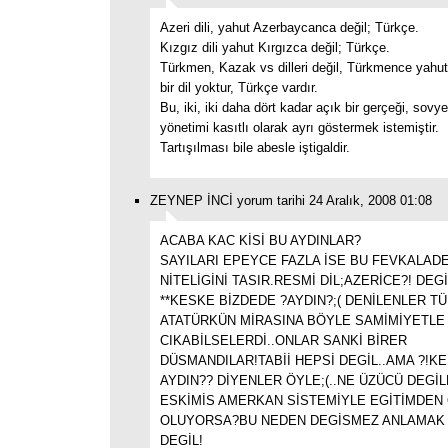
Azeri dili, yahut Azerbaycanca değil; Türkçe.
Kızgız dili yahut Kırgızca değil; Türkçe.
Türkmen, Kazak vs dilleri değil, Türkmence yahu
bir dil yoktur, Türkçe vardır.
Bu, iki, iki daha dört kadar açık bir gerçeği, sovy
yönetimi kasıtlı olarak ayrı göstermek istemiştir.
Tartışılması bile abesle iştigaldir.
ZEYNEP İNCİ yorum tarihi 24 Aralık, 2008 01:08
ACABA KAC KİSİ BU AYDINLAR?
SAYILARI EPEYCE FAZLA İSE BU FEVKALADE
NİTELİGİNİ TASIR.RESMİ DİL;AZERİCE?! DEG
**KESKE BİZDEDE ?AYDIN?;( DENİLENLER T
ATATÜRKÜN MİRASINA BÖYLE SAMİMİYETLE
CIKABİLSELERDİ..ONLAR SANKİ BİRER
DÜSMANDILAR!TABİİ HEPSİ DEGİL..AMA ?!K
AYDIN?? DİYENLER ÖYLE;(..NE ÜZÜCÜ DEGİ
ESKİMİS AMERKAN SİSTEMİYLE EGİTİMDEN
OLUYORSA?BU NEDEN DEGİSMEZ ANLAMAK
DEGİL!