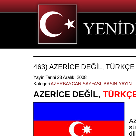
463) AZERİCE DEĞİL, TÜRKÇE
Yayin Tarihi 23 Aralık, 2008
Kategori
AZERBAYCAN SAYFASI
,
BASIN-YAYIN
AZERİCE DEĞİL,
TÜRKÇ
Az
sü
di