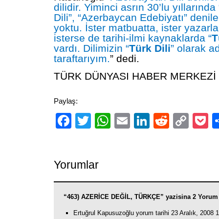
dilidir. Yiminci asrın 30’lu yılların
Dili”, “Azerbaycan Edebiyatı” denile
yoktu. İster matbuatta, ister yazarla
isterse de tarihi-ilmi kaynaklarda “
T
vardı. Dilimizin “
Türk Dili
” olarak a
taraftarıyım.
” dedi.
TÜRK DÜNYASI HABER MERKEZİ
Paylaş:
Facebook
Twitter
WhatsApp
Email
LinkedIn
Reddit
Cop
P
Link
Yorumlar
“463) AZERİCE DEĞİL, TÜRKÇE” yazisina 2 Yorum 
Ertuğrul Kapusuzoğlu yorum tarihi 23 Aralık, 2008 1