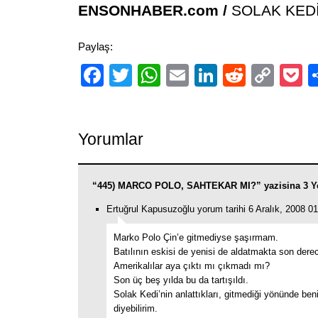
ENSONHABER.com /
SOLAK KED
Paylaş:
Facebook
Twitter
WhatsApp
Email
LinkedIn
Reddit
Cop
P
Link
Yorumlar
“445) MARCO POLO, SAHTEKAR MI?” yazisina 3 Y
Ertuğrul Kapusuzoğlu yorum tarihi 6 Aralık, 2008 0
Marko Polo Çin’e gitmediyse şaşırmam.
Batılının eskisi de yenisi de aldatmakta son dere
Amerikalılar aya çıktı mı çıkmadı mı?
Son üç beş yılda bu da tartışıldı.
Solak Kedi’nin anlattıkları, gitmediği yönünde beni
diyebilirim.