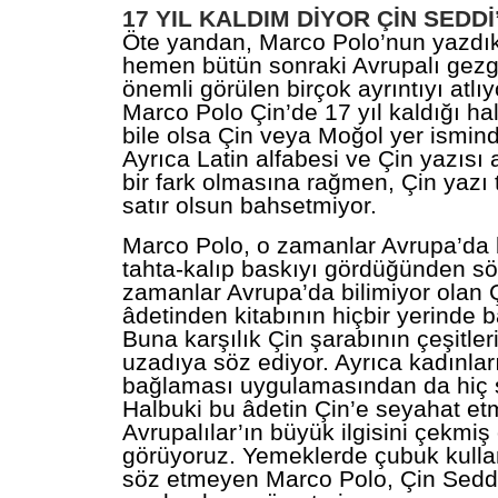
17 YIL KALDIM DİYOR ÇİN SEDD
Öte yandan, Marco Polo’nun yazdı
hemen bütün sonraki Avrupalı gezgi
önemli görülen birçok ayrıntıyı atlı
Marco Polo Çin’de 17 yıl kaldığı hal
bile olsa Çin veya Moğol yer ismin
Ayrıca Latin alfabesi ve Çin yazısı
bir fark olmasına rağmen, Çin yazı 
satır olsun bahsetmiyor.
Marco Polo, o zamanlar Avrupa’da 
tahta-kalıp baskıyı gördüğünden sö
zamanlar Avrupa’da bilimiyor olan 
âdetinden kitabının hiçbir yerinde 
Buna karşılık Çin şarabının çeşitle
uzadıya söz ediyor. Ayrıca kadınlar
bağlaması uygulamasından da hiç 
Halbuki bu âdetin Çin’e seyahat et
Avrupalılar’ın büyük ilgisini çekmi
görüyoruz. Yemeklerde çubuk kullan
söz etmeyen Marco Polo, Çin Seddi