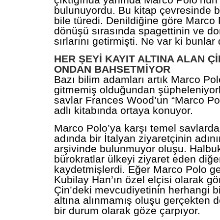
çıktığında yanında Marco Polo’nun 
bulunuyordu. Bu kitap çevresinde b
bile türedi. Denildiğine göre Marco
dönüşü sırasında spagettinin ve d
sırlarını getirmişti. Ne var ki bunlar
HER ŞEYİ KAYIT ALTINA ALAN Çİ
ONDAN BAHSETMİYOR
Bazı bilim adamları artık Marco Pol
gitmemiş olduğundan şüpheleniyorl
savlar Frances Wood’un “Marco Polo
adlı kitabında ortaya konuyor.
Marco Polo’ya karşı temel savlarda
adında bir İtalyan ziyaretçinin adını
arşivinde bulunmuyor oluşu. Halbuk
bürokratlar ülkeyi ziyaret eden diğer
kaydetmişlerdi. Eğer Marco Polo g
Kubilay Han’ın özel elçisi olarak gö
Çin’deki mevcudiyetinin herhangi bi
altına alınmamış oluşu gerçekten de
bir durum olarak göze çarpıyor.