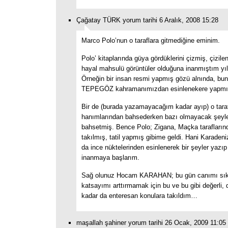
Çağatay TÜRK yorum tarihi 6 Aralık, 2008 15:28
Marco Polo’nun o taraflara gitmediğine eminim.
Polo’ kitaplarında güya gördüklerini çizmiş, çizil
hayal mahsulü görüntüler olduğuna inanmıştım yıl
Örneğin bir insan resmi yapmış gözü alnında, bun
TEPEGÖZ kahramanımızdan esinlenekere yapmış
Bir de (burada yazamayacağım kadar ayıp) o tara
hanımlarından bahsederken bazı olmayacak şeyl
bahsetmiş. Bence Polo; Zigana, Maçka tarafların
takılmış, tatil yapmış gibime geldi. Hani Karaden
da ince nüktelerinden esinlenerek bir şeyler yazıp
inanmaya başlarım.
Sağ olunuz Hocam KARAHAN; bu gün canımı sık
katsayımı arttırmamak için bu ve bu gibi değerli, 
kadar da enteresan konulara takıldım…
maşallah şahiner yorum tarihi 26 Ocak, 2009 11:05