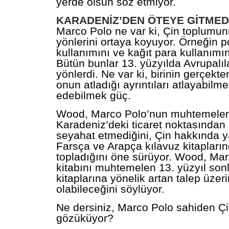
yerde olsun söz etmiyor.
KARADENİZ’DEN ÖTEYE GİTMED
Marco Polo ne var ki, Çin toplumun
yönlerini ortaya koyuyor. Örneğin p
kullanımını ve kağıt para kullanımın
Bütün bunlar 13. yüzyılda Avrupalıl
yönlerdi. Ne var ki, birinin gerçekte
onun atladığı ayrıntıları atlayabilm
edebilmek güç.
Wood, Marco Polo’nun muhtemelen 
Karadeniz’deki ticaret noktasından
seyahat etmediğini, Çin hakkında ya
Farsça ve Arapça kılavuz kitapları
topladığını öne sürüyor. Wood, Mar
kitabını muhtemelen 13. yüzyıl son
kitaplarına yönelik artan talep üze
olabileceğini söylüyor.
Ne dersiniz, Marco Polo sahiden Çin
gözüküyor?