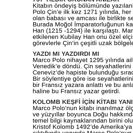
Kitabın öndeyiş bölümünde yazılan
Polo Çin’e ilk kez 1271 yılında, her 
olan babası ve amcası ile birlikte se
Burada Moğol İmparatorluğunun ka
Han (1215 -1294) ile karşılaştı. Ma
etkilenen Kubilay Han onu özel elçis
görevlerle Çin’in çeşitli uzak bölgel
YAZDI MI YAZDIRDI MI
Marco Polo nihayet 1295 yılında aile
Venedik’e döndü. Çin seyahatlerini
Ceneviz’de hapiste bulunduğu sıra
Bir söylentiye göre ise seyahatlerini
bir Fransız yazara anlattı ve bu anla
haline bu Fransız yazar getirdi.
KOLOMB KEŞFİ İÇİN KİTABI YA
Marco Polo’nun kitabı inanılmaz ölç
ve yüzyıllar boyunca Doğu hakkınd
temel bilgi kaynaklarından birini ol
Kristof Kolomb 1492’de Amerika’ya