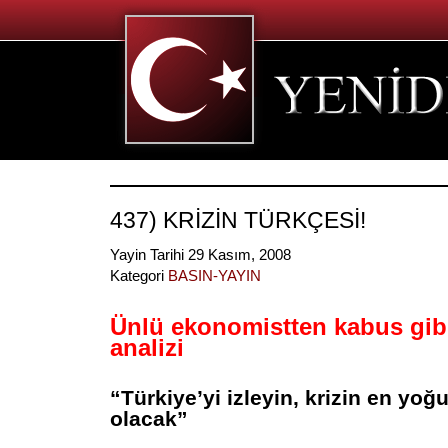
437) KRİZİN TÜRKÇESİ!
Yayin Tarihi 29 Kasım, 2008
Kategori
BASIN-YAYIN
Ünlü ekonomistten kabus gib
analizi
“Türkiye’yi izleyin, krizin en yoğu
olacak”