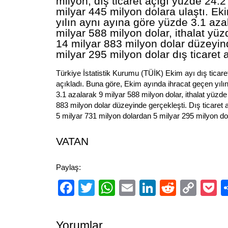
milyon, dış ticaret açığı yüzde 24.
milyar 445 milyon dolara ulaştı. E
yılın aynı ayına göre yüzde 3.1 aza
milyar 588 milyon dolar, ithalat yü
14 milyar 883 milyon dolar düzeyind
milyar 295 milyon dolar dış ticaret a
Türkiye İstatistik Kurumu (TÜİK) Ekim ayı dış ticare
açıkladı. Buna göre, Ekim ayında ihracat geçen yılı
3.1 azalarak 9 milyar 588 milyon dolar, ithalat yüzde
883 milyon dolar düzeyinde gerçekleşti. Dış ticaret 
5 milyar 731 milyon dolardan 5 milyar 295 milyon dol
VATAN
Paylaş:
Facebook
Twitter
WhatsApp
Email
LinkedIn
Reddit
Cop
P
Link
Yorumlar