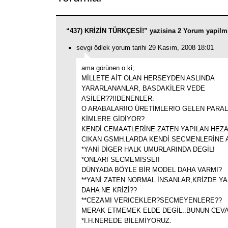
“437) KRİZİN TÜRKÇESİ!” yazisina 2 Yorum yapilm
sevgi ödlek yorum tarihi 29 Kasım, 2008 18:01
ama görünen o ki;
MİLLETE AİT OLAN HERSEYDEN ASLINDA
YARARLANANLAR, BASDAKİLER VEDE
ASİLER??!!DENENLER.
O ARABALAR!!O ÜRETİMLER!O GELEN PARAL
KİMLERE GİDİYOR?
KENDİ CEMAATLERİNE.ZATEN YAPILAN HEZ
CIKAN GSMH.LARDA KENDİ SECMENLERİNE A
*YANİ DİGER HALK UMURLARINDA DEGİL!
*ONLARI SECMEMİSSE!!
DÜNYADA BÖYLE BİR MODEL DAHA VARMI?
**YANİ ZATEN NORMAL İNSANLAR,KRİZDE Y
DAHA NE KRİZİ??
**CEZAMI VERICEKLER?SECMEYENLERE??
MERAK ETMEMEK ELDE DEGİL..BUNUN CEVA
*İ.H.NEREDE BİLEMİYORUZ.