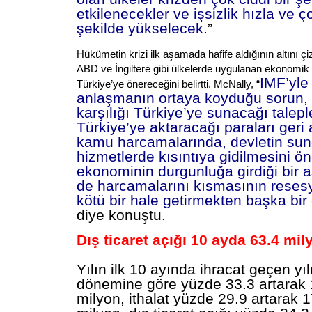
etkilenecekler ve işsizlik hızla ve ço
şekilde yükselecek
.”
Hükümetin krizi ilk aşamada hafife aldığının altını ç
ABD ve İngiltere gibi ülkelerde uygulanan ekonomik s
IMF’yle
Türkiye’ye önereceğini belirtti. McNally, “
anlaşmanın ortaya koyduğu sorun, 
karşılığı Türkiye’ye sunacağı talepl
Türkiye’ye aktaracağı paraları geri 
kamu harcamalarında, devletin su
hizmetlerde kısıntıya gidilmesini ö
ekonominin durgunluğa girdiği bir 
de harcamalarını kısmasının rese
kötü bir hale getirmekten başka bir 
diye konuştu.
Dış ticaret açığı 10 ayda 63.4 mily
Yılın ilk 10 ayında ihracat geçen yıl
dönemine göre yüzde 33.3 artarak 
milyon, ithalat yüzde 29.9 artarak 