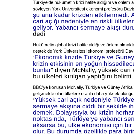
Türkiye’de hükümetin krizi hafife aldığını ve önlem a
söyleyen York Üniversitesi ekonomi profesörü David
şu ana kadar krizden etkilenmedi.
cari açığı nedeniyle en riskli ülkele
geliyor. Yabancı sermaye akışı duru
dedi
Hükümetin global krizi hafife aldığı ve önlem almakta g
destek de York Üniversitesi ekonomi profesörü Davi
Ekonomik krizde Türkiye ve Güney A
“
krizin etkisinin en yoğun hissedilec
bunlar
” diyen McNally, yüksek cari 
bu ülkeleri kırılgan yaptığını belirtti.
BBC’ye konuşan McNally, Türkiye ve Güney Afrika’nı
gelişmekte olan ülkelere oranla daha yüksek olduğun
Yüksek cari açık nedeniyle Türkiy
“
sermaye akışına ciddi bir şekilde i
demek. Dolayısıyla bu krizin herhan
noktasında, Türkiye’ye yabancı se
aksarsa bu, ülke ekonomisi için bir
olur. Bu durumda özellikle para biri