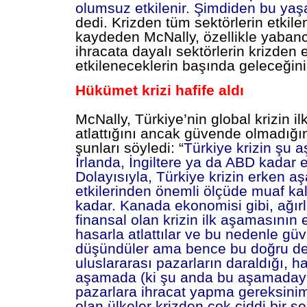
olumsuz etkilenir. Şimdiden bu ya
dedi. Krizden tüm sektörlerin etkile
kaydeden McNally, özellikle yabanc
ihracata dayalı sektörlerin krizden 
etkileneceklerin başında geleceğini
Hükümet krizi hafife aldı
McNally, Türkiye’nin global krizin il
atlattığını ancak güvende olmadığı
şunları söyledi: “
Türkiye krizin şu 
İrlanda, İngiltere ya da ABD kadar 
Dolayısıyla, Türkiye krizin erken a
etkilerinden önemli ölçüde muaf ka
kadar. Kanada ekonomisi gibi, ağırlı
finansal olan krizin ilk aşamasının e
hasarla atlattılar ve bu nedenle gü
düşündüler ama bence bu doğru de
uluslararası pazarların daraldığı, h
aşamada (ki şu anda bu aşamadayız
pazarlara ihracat yapma gereksini
olan ülkeler krizden çok ciddi bir şe