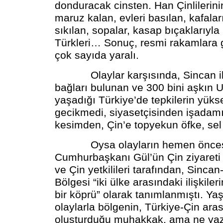
donduracak cinsten. Han Çinlilerinin
maruz kalan, evleri basılan, kafala
sıkılan, sopalar, kasap bıçaklarıyla
Türkleri… Sonuç, resmi rakamlara 
çok sayıda yaralı.
Olaylar karşısında, Sincan ile t
bağları bulunan ve 300 bini aşkın
yaşadığı Türkiye’de tepkilerin yüks
gecikmedi, siyasetçisinden işada
kesimden, Çin’e topyekun öfke, sel 
Oysa olayların hemen önces
Cumhurbaşkanı Gül’ün Çin ziyareti 
ve Çin yetkilileri tarafından, Sinca
Bölgesi “iki ülke arasındaki ilişkiler
bir köprü” olarak tanımlanmıştı. Y
olaylarla bölgenin, Türkiye-Çin ara
oluşturduğu muhakkak, ama ne yaz