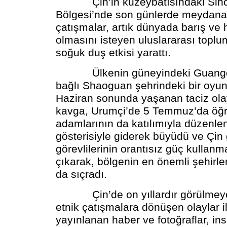
Çin’in kuzeybatısındaki Sinc
Bölgesi’nde son günlerde meydana
çatışmalar, artık dünyada barış ve
olmasını isteyen uluslararası topl
soğuk duş etkisi yarattı.
Ülkenin güneyindeki Guangdo
bağlı Shaoguan şehrindeki bir oyun
Haziran sonunda yaşanan taciz ola
kavga, Urumçi’de 5 Temmuz’da öğre
adamlarının da katılımıyla düzenle
gösterisiyle giderek büyüdü ve Çin
görevlilerinin orantısız güç kullanm
çıkarak, bölgenin en önemli şehirl
da sıçradı.
Çin’de on yıllardır görülmeyen
etnik çatışmalara dönüşen olaylar il
yayınlanan haber ve fotoğraflar, in