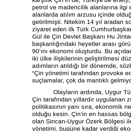
karşılık Çin’in de, Türkiye’de enerji
petrol ve madencilik alanlarına ilg
alanlarda atılım arzusu içinde olduğ
getirilmişti. Nitekim 14 yıl aradan s
ziyaret eden ilk Türk Cumhurbaşka
Gül ile Çin Devlet Başkanı Hu Jinta
başkanlığındaki heyetler arası gör
90’ını ekonomi oluşturdu. Bu açıda
iki ülke ilişkilerinin geliştirilmesi d
adımların atıldığı bir dönemde, söz
“Çin yönetimi tarafından provoke edi
suçlamalar, çok da mantıklı gelmiyo
Olayların ardında, Uygur Türkl
Çin tarafından yıllardır uygulanan 
politikasının yanı sıra, ekonomik ne
olduğu kesin. Çin’in en hassas bölg
olan Sincan-Uygur Özerk Bölgesi ile 
yönetimi, bugüne kadar verdiği e