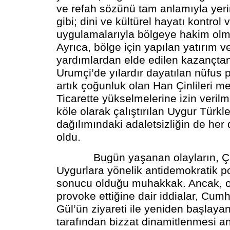
ve refah sözünü tam anlamıyla yeri
gibi; dini ve kültürel hayatı kontrol 
uygulamalarıyla bölgeye hakim olma
Ayrıca, bölge için yapılan yatırım 
yardımlardan elde edilen kazançta
Urumçi’de yılardır dayatılan nüfus po
artık çoğunluk olan Han Çinlileri m
Ticarette yükselmelerine izin veril
köle olarak çalıştırılan Uygur Türkler
dağılımındaki adaletsizliğin de her
oldu.
Bugün yaşanan olayların, Çin
Uygurlara yönelik antidemokratik pol
sonucu olduğu muhakkak. Ancak, ol
provoke ettiğine dair iddialar, Cum
Gül’ün ziyareti ile yeniden başlayan
tarafından bizzat dinamitlenmesi a