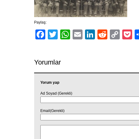
Paylaş:
Facebook
Twitter
WhatsApp
Email
LinkedIn
Reddit
Cop
P
Link
Yorumlar
Yorum yap
Ad Soyad (Gerekli)
Email(Gerekli)