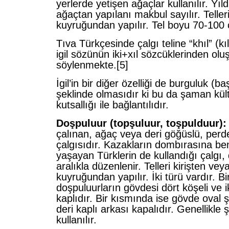
yerlerde yetişen ağaçlar kullanılır. Yı
ağaçtan yapılanı makbul sayılır. Telleri
kuyruğundan yapılır. Tel boyu 70-100 
Tıva Türkçesinde çalgı teline “khıl” (k
igil sözünün iki+xıl sözcüklerinden olu
söylenmekte.
[5]
İgil’in bir diğer özelliği de burguluk (b
şeklinde olmasıdır ki bu da şaman kül
kutsallığı ile bağlantılıdır.
Doşpuluur (topşuluur, toşpulduur):
çalınan, ağaç veya deri göğüslü, perd
çalgısıdır. Kazakların dombırasına ben
yaşayan Türklerin de kullandığı çalgı, 
aralıkla düzenlenir. Telleri kirişten ve
kuyruğundan yapılır. İki türü vardır. Bi
doşpuluurların gövdesi dört köşeli ve iki
kaplıdır. Bir kısmında ise gövde oval ş
deri kaplı arkası kapalıdır. Genellikle şa
kullanılır.