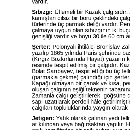
vardır.
Sıbızgı:
Üflemeli bir Kazak çalgısıdır
kamıştan dilsiz bir boru çeklindeki çalg
türlerinde üç parmak deliği vardır. Pent
çalmaya uygun olan sıbızgının iki buç
genişliği vardır ve boyu 30 ile 60 cm a
Şerter:
Polonyalı ihtilâlci Bronislav Za
yazılıp 1865 yılında Paris şehrinde bas
(Kırgız Bozkırlarında Hayat) yazarın ke
resimde tespit edilmiş bir çalgıdır. K
Bolat Sarıbayev, tespit ettiği bu üç tell
(parmakla çekme) çalındığı için şerter 
Kapağı olmayan bir çanak ve kısa, per
oluşan çalgının eşiği teknenin tabanın
Zamanla çalgı geliştirilerek, göğsüne d
sapı uzatılarak perdeli hâle getirilmişt
çalgıları topluluklarında yaygın olarak 
Jetigen:
Yatık olarak çalınan yedi telli 
at kılından veya bağırsaktan yapılır. He