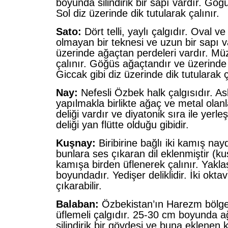
boyunda silindirik bir sapı vardır. Göğü
Sol diz üzerinde dik tutularak çalınır.
Sato:
Dört telli, yaylı çalgıdır. Oval ve
olmayan bir teknesi ve uzun bir sapı v
üzerinde ağaçtan perdeleri vardır. Müz
çalınır. Göğüs ağaçtandır ve üzerinde i
Giccak gibi diz üzerinde dik tutularak ç
Nay:
Nefesli Özbek halk çalgısıdır. As
yapılmakla birlikte ağaç ve metal olanla
deliği vardır ve diyatonik sıra ile yerleş
deliği yan flütte olduğu gibidir.
Kuşnay:
Biribirine bağlı iki kamış nay
bunlara ses çıkaran dil eklenmiştir (ku
kamışa birden üflenerek çalınır. Yakl
boyundadır. Yedişer deliklidir. İki oktav
çıkarabilir.
Balaban:
Özbekistan’ın Harezm bölge
üflemeli çalgıdır. 25-30 cm boyunda a
silindirik bir gövdesi ve buna eklenen k