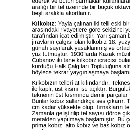
ederek ve bütün parmaklar kullanılarak
aralığı bir tel üzerinde bir buçuk oktav
beşli aralıkla akortlanır.
Kılkobız:
Yayla çalınan iki telli eski bi
arasındaki rivayetlere göre sekizinci y
tarafından icat edilmiştir. Yarı şaman 
jıravların çalgısı olan kılkobız 18. yüzy
günah sayılarak yasaklanmış ve orta
yüz tutmuştur. 1930’larda Kazak müzi
Cubanov iki tane kılkobız icracısı bula
kurduğu Halk Çalgıları Topluluğuna al
böylece tekrar yaygınlaşmaya başlamı
Kılkobızın telleri at kılındandır. Teknes
ile kaplı, üst kısmı ise açıktır. Burgu
teknenin üst kısmında demir parçalar ve
Bunlar kobız sallandıkça ses çıkarır. T
cm kadar yüksekte olup, tırnakların tem
Zamanla geliştirilip tel sayısı dörde çık
metalden yapılmaya başlamıştır. Bu çe
prima kobız, alto kobız ve bas kobız ol