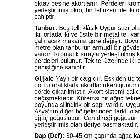
oktav pesine akortlanır. Perdeleri kro
yerleştirilmiş olup, bir tel üzerinde iki
sahiptir.
Tanbur:
Beş telli klâsik Uygur sazı ol
iki, ortada iki ve üstte bir metal teli va
çalınacak makama göre değişir. Boyu 
metre olan tanburun armudî bir gövdes
vardır. Kromatik sırayla yerleştirilmiş k
perdeleri bulunur. Tek tel üzerinde iki
genişliğine sahiptir.
Gijjak:
Yaylı bir çalgıdır. Eskiden üç te
dörtlü aralıklarla akortlanırken günüm
dörde çıkarılmıştır. Akort sistemi çalı
değişmektedir. Küremsi bir ağaç tekn
boyunda silindirik bir sapı vardır. Uygur
Asya’nın diğer bölgelerinden farklı ola
ağaç göğüslüdür. Can direği göğüsün 
yerleştirilmiş olan deriye basmaktadır.
Dap (Def):
30-45 cm çapında ağaç ka