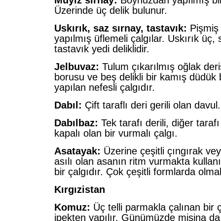
Müyiz sırnay:
Boynuzdan yapılmış bir
Üzerinde üç delik bulunur.
Uskırık, saz sırnay, tastavık:
Pişmiş 
yapılmış üflemeli çalgılar. Uskırık üç, 
tastavık yedi deliklidir.
Jelbuvaz:
Tulum çıkarılmış oğlak deri
borusu ve beş delikli bir kamış düdük
yapılan nefesli çalgıdır.
Dabıl:
Çift taraflı deri gerili olan davul.
Dabılbaz:
Tek tarafı derili, diğer tarafı
kapalı olan bir vurmalı çalgı.
Asatayak:
Üzerine çeşitli çıngırak ve
asılı olan asanın ritm vurmakta kullan
bir çalgıdır. Çok çeşitli formlarda olma
Kırgızistan
Komuz:
Üç telli parmakla çalınan bir ça
ipekten yapılır. Günümüzde misina da 