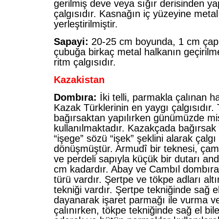
gerilmiş deve veya sığır derisinden ya
çalgısıdır. Kasnağın iç yüzeyine metal
yerleştirilmiştir.
Sapayi:
20-25 cm boyunda, 1 cm çapı
çubuğa birkaç metal halkanın geçirilme
ritm çalgısıdır.
Kazakistan
Dombıra:
İki telli, parmakla çalınan ha
Kazak Türklerinin en yaygı çalgısıdır. 
bağırsaktan yapılırken günümüzde mi
kullanılmaktadır. Kazakçada bağırsak
“işege” sözü “işek” şeklini alarak çalgı
dönüşmüştür. Armudî bir teknesi, ça
ve perdeli sapıyla küçük bir dutarı an
cm kadardır. Abay ve Cambıl dombıras
türü vardır. Şertpe ve tökpe adları altı
tekniği vardır. Şertpe tekniğinde sağ 
dayanarak işaret parmağı ile vurma v
çalınırken, tökpe tekniğinde sağ el bil