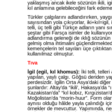
yaklaşmış ancak ikele sözünün ikili, igi
kıl anlamına gelebileceğini fark edeme
Türkler çalgılarını adlandırırken, yaygı
sayısından yola çıkıyorlar, iki+kıl=igil, ikil
telli, üç telli gibi Türkçe adların yanı s
şeştar gibi Farsça isimler de kullanıyor
adlandırma geleneği de ıklığ sözünün i
gelmiş olma ihtimalini güçlendirmekted
kemençelerin tel sayıları üçe çıktıktan
kullanılmaz olmuştur.
Tıva
İgil (egil, kıl khomus):
İki telli, teller
yapılan, yaylı çalgı. Göğsü deriden yapı
perdesizdir. İgilin Orta Asya’daki diğer
şunlardır: Altay’da “ikili’, Hakasya’da
Kazakistan’da” “kıl kobız, Kırgızistan’
Moğolistan’da “morin-huur”. Form ola
aynısı olduğu hâlde yayla çalındığı için
örnekler de mevcuttur. Yapımında, ne