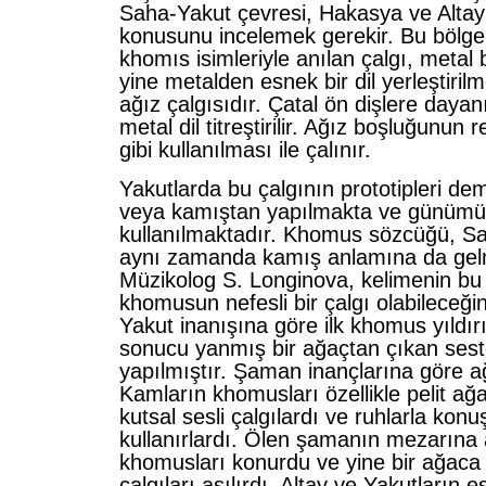
Saha-Yakut çevresi, Hakasya ve Altay
konusunu incelemek gerekir. Bu bölg
khomıs isimleriyle anılan çalgı, metal 
yine metalden esnek bir dil yerleştirilm
ağız çalgısıdır. Çatal ön dişlere dayan
metal dil titreştirilir. Ağız boşluğunun
gibi kullanılması ile çalınır.
Yakutlarda bu çalgının prototipleri de
veya kamıştan yapılmakta ve günüm
kullanılmaktadır. Khomus sözcüğü, Sa
aynı zamanda kamış anlamına da gel
Müzikolog S. Longinova, kelimenin bu 
khomusun nefesli bir çalgı olabileceğini
Yakut inanışına göre ilk khomus yıldı
sonucu yanmış bir ağaçtan çıkan seste
yapılmıştır. Şaman inançlarına göre ağ
Kamların khomusları özellikle pelit ağ
kutsal sesli çalgılardı ve ruhlarla kon
kullanırlardı. Ölen şamanın mezarına
khomusları konurdu ve yine bir ağac
çalgıları asılırdı. Altay ve Yakutların 