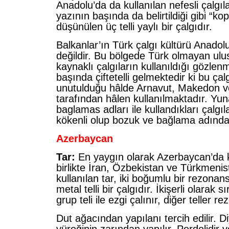
Anadolu’da da kullanılan nefesli çalgıl
yazının başında da belirtildiği gibi “kopu
düşünülen üç telli yaylı bir çalgıdır.
Balkanlar’ın Türk çalgı kültürü Anadol
değildir. Bu bölgede Türk olmayan ulu
kaynaklı çalgıların kullanıldığı gözlen
başında çiftetelli gelmektedir ki bu ça
unutulduğu hâlde Arnavut, Makedon v
tarafından hâlen kullanılmaktadır. Yun
baglamas adları ile kullandıkları çalgı
kökenli olup bozuk ve bağlama adından
Azerbaycan
Tar:
En yaygın olarak Azerbaycan’da k
birlikte İran, Özbekistan ve Türkmenis
kullanılan tar, iki boğumlu bir rezonan
metal telli bir çalgıdır. İkişerli olarak 
grup teli ile ezgi çalınır, diğer teller re
Dut ağacından yapılanı tercih edilir. D