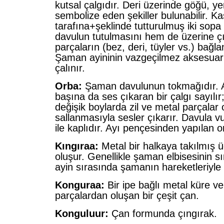
kutsal çalgıdır. Deri üzerinde göğü, yer
sembolize eden şekiller bulunabilir. K
tarafına+şeklinde tutturulmuş iki sopa
davulun tutulmasını hem de üzerine çı
parçaların (bez, deri, tüyler vs.) bağl
Şaman ayininin vazgeçilmez aksesuarı
çalınır.
Orba:
Şaman davulunun tokmağıdır. 
başına da ses çıkaran bir çalgı sayılır
değişik boylarda zil ve metal parçalar
sallanmasıyla sesler çıkarır. Davula vu
ile kaplıdır. Ayı pençesinden yapılan o
Kıngıraa:
Metal bir halkaya takılmış 
oluşur. Genellikle şaman elbisesinin sırtı
ayin sırasında şamanın hareketleriyle 
Konguraa:
Bir ipe bağlı metal küre ve
parçalardan oluşan bir çeşit çan.
Konguluur:
Çan formunda çıngırak.