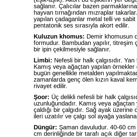
sağlanır. Çalıcılar bazen parmakların
hayvan tırnağından mızraplar takarl
yapılan çadaganlar metal telli ve sabit e
pentatonik ses sırasıyla akort edilir.
Kuluzun khomus:
Demir khomusun da
formudur. Bambudan yapılır, titreşim 
bir ipin çekilmesiyle sağlanır.
Limbi:
Nefesli bir halk çalgısıdır. Yan 
Kamış veya ağaçtan yapılan örnekler o
bugün genellikle metalden yapılmaktad
zamanlarda genç ölen kızın kaval kem
rivayet edilir.
Şoor:
Üç delikli nefesli bir halk çalgıs
uzunluğundadır. Kamış veya ağaçtan ya
çaldığı bir çalgıdır. Sağ ayak üzerine 
ileri uzatılır ve çalgı sol ayağa yaslana
Düngür:
Şaman davuludur. 40-60 cm 
cm derinliğinde bir tarafı açık diğer tara