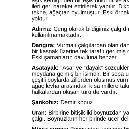
aşık kemiğinden bir eşik bulunur ve ak
ileri geri hareket ettirilerek yapılır. Di
tekne, ağaçtan oyulmuştur. Eski örne
yoktur.
Adırna:
Çeng olarak bildiğimiz çalgı
kullanılmamaktadır.
Dangıra:
Vurmalı çalgılardan olan dan
bir kasnak üzerine tek taraflı gerilmiş 
Eski şamanların davuluna benzer.
Asatayak:
“Asa” ve “dayak” sözcüklerin
meydana gelmiş bir isimdir. Bir sopa 
çeşitli boylarda zillerden oluşmuş vurma
ağaç levha arasındaki kısa millere tak
halkalardan oluşan türü de vardır.
Şankobız:
Demir kopuz.
Uran:
Birbirine bitişik iki boynuzdan y
çalgı. Boynuzların her birinde üçer deli