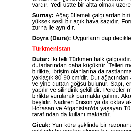
vardır. Yedi üstte bir altta olmak üzere 
Surnay:
Ağaç üflemeli çalgılardan biri
yüksek sesli bir açık hava sazıdır. For
zurna ile aynıdır.
Doyra (Daire):
Uygurların dap dedikleri
Türkmenistan
Dutar:
İki telli Türkmen halk çalgısıd
dutarlarından daha küçüktür. Telleri m
birlikte, ibrişim olanlarına da rastlan
yaklaşık 80-90 cm’dir. Dut ağacından 
ve yine duttan göğsü bulunur. Sapı, e
yapılır ve silindirik şekillidir. Perdeler m
birlikte vurularak parmakla çalınır. Ak
beşlidir. Nadiren ünison ya da oktav ak
Horasan ve Afganistan’da yaşayan Tü
tarafından da kullanılmaktadır.
Gicak:
Yarı küre şeklinde bir rezonans