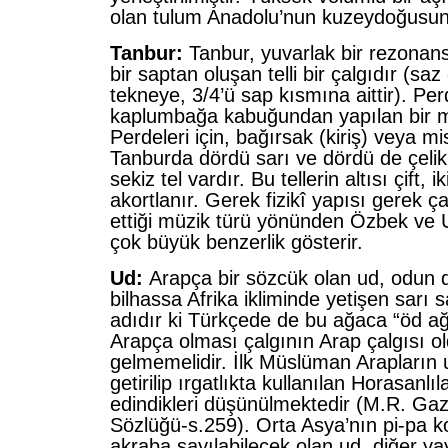
olan tulum Anadolu’nun kuzeydoğusun
Tanbur:
Tanbur, yuvarlak bir rezonan
bir saptan oluşan telli bir çalgıdır (sa
tekneye, 3/4’ü sap kısmına aittir). Perd
kaplumbağa kabuğundan yapılan bir mız
Perdeleri için, bağırsak (kiriş) veya mis
Tanburda dördü sarı ve dördü de çeli
sekiz tel vardır. Bu tellerin altısı çift, ik
akortlanır. Gerek fizikî yapısı gerek ç
ettiği müzik türü yönünden Özbek ve 
çok büyük benzerlik gösterir.
Ud:
Arapça bir sözcük olan ud, odun 
bilhassa Afrika ikliminde yetişen sarı 
adıdır ki Türkçede de bu ağaca “öd ağa
Arapça olması çalgının Arap çalgısı 
gelmemelidir. İlk Müslüman Arapların
getirilip ırgatlıkta kullanılan Horasanl
edindikleri düşünülmektedir (M.R. Gaz
Sözlüğü-s.259). Orta Asya’nın pi-pa k
akraba sayılabilecek olan ud, diğer ya