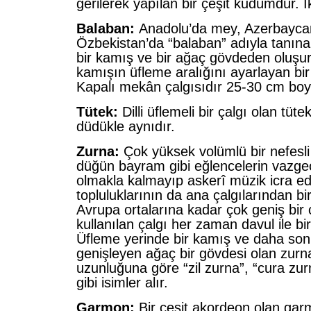
gerilerek yapılan bir çeşit kudümdür. İk
Balaban:
Anadolu’da mey, Azerbayca
Özbekistan’da “balaban” adıyla tanınan
bir kamış ve bir ağaç gövdeden oluşur
kamışın üfleme aralığını ayarlayan bir 
Kapalı mekân çalgısıdır 25-30 cm boy
Tütek:
Dilli üflemeli bir çalgı olan tüt
düdükle aynıdır.
Zurna:
Çok yüksek volümlü bir nefesli
düğün bayram gibi eğlencelerin vazgeç
olmakla kalmayıp askerî müzik icra e
topluluklarının da ana çalgılarından bir
Avrupa ortalarına kadar çok geniş bir
kullanılan çalgı her zaman davul ile birli
Üfleme yerinde bir kamış ve daha sonr
genişleyen ağaç bir gövdesi olan zur
uzunluğuna göre “zil zurna”, “cura zur
gibi isimler alır.
Garmon:
Bir çeşit akordeon olan ga