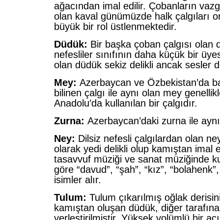
ağacından imal edilir. Çobanların vazg
olan kaval günümüzde halk çalgıları o
büyük bir rol üstlenmektedir.
Düdük:
Bir başka çoban çalgısı olan
nefesliler sınıfının daha küçük bir üyesid
olan düdük sekiz delikli ancak sesler di
Mey:
Azerbaycan ve Özbekistan’da ba
bilinen çalgı ile aynı olan mey genelli
Anadolu’da kullanılan bir çalgıdır.
Zurna:
Azerbaycan’daki zurna ile aynı 
Ney:
Dilsiz nefesli çalgılardan olan ne
olarak yedi delikli olup kamıştan imal 
tasavvuf müziği ve sanat müziğinde ku
göre “davud”, “şah”, “kız”, “bolahenk”,
isimler alır.
Tulum:
Tulum çıkarılmış oğlak derisinin
kamıştan oluşan düdük, diğer tarafına
yerleştirilmiştir. Yüksek volümlü bir aç