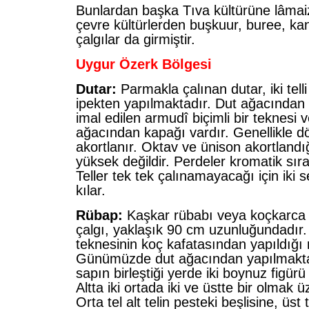
Bunlardan başka Tıva kültürüne lâmaizm
çevre kültürlerden buşkuur, buree, ka
çalgılar da girmiştir.
Uygur Özerk Bölgesi
Dutar:
Parmakla çalınan dutar, iki telli 
ipekten yapılmaktadır. Dut ağacından 
imal edilen armudî biçimli bir teknesi 
ağacından kapağı vardır. Genellikle dö
akortlanır. Oktav ve ünison akortlandı
yüksek değildir. Perdeler kromatik sıra 
Teller tek tek çalınamayacağı için iki s
kılar.
Rübap:
Kaşkar rübabı veya koçkarca 
çalgı, yaklaşık 90 cm uzunluğundadır.
teknesinin koç kafatasından yapıldığı ri
Günümüzde dut ağacından yapılmakta 
sapın birleştiği yerde iki boynuz figür
Altta iki ortada iki ve üstte bir olmak üz
Orta tel alt telin pesteki beşlisine, üst te