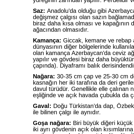
yüreğinin zarından yapılır. Perdelidir v
Saz:
Anadolu’da olduğu gibi Azerbayca
değişmez çalgısı olan sazın bağlamad
biraz daha kısa olması ve kapağının d
ağacından olmasıdır.
Kamança:
Giccak, kemane ve rebap ad
dünyasının diğer bölgelerinde kullanıla
olan kamança Azerbaycan’da ceviz ağ
yapılır ve gövdesi biraz daha büyüktü
çapında). Diyaframı balık derisindendi
Nağara:
30-35 cm çap ve 25-30 cm deri
kasnağın her iki tarafına da deri gerile
davul türüdür. Genellikle elle çalınan
eşliğinde ve açık havada çubukla da çal
Gaval:
Doğu Türkistan’da dap, Özbeki
ile bilinen çalgı ile aynıdır.
Goşa nağara:
Biri büyük diğeri küçük
iki ayrı gövdenin açık olan kısımlarına