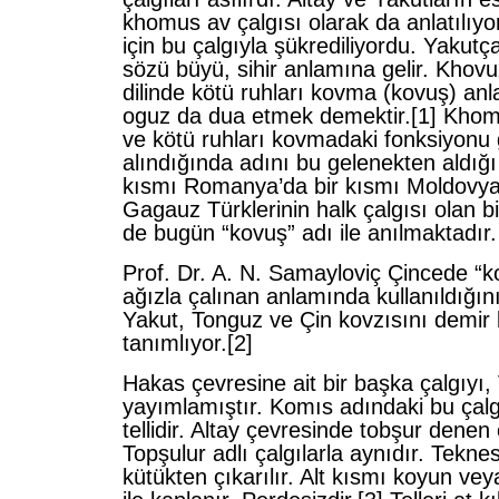
khomus av çalgısı olarak da anlatılıyo
için bu çalgıyla şükrediliyordu. Yaku
sözü büyü, sihir anlamına gelir. Khovu
dilinde kötü ruhları kovma (kovuş) an
oguz da dua etmek demektir.
[1] Khom
ve kötü ruhları kovmadaki fonksiyonu
alındığında adını bu gelenekten aldığı 
kısmı Romanya’da bir kısmı Moldovy
Gagauz Türklerinin halk çalgısı olan b
de bugün “kovuş” adı ile anılmaktadır.
Prof. Dr. A. N. Samayloviç Çincede “
ağızla çalınan anlamında kullanıldığını 
Yakut, Tonguz ve Çin kovzısını demir
tanımlıyor.
[2]
Hakas çevresine ait bir başka çalgıyı,
yayımlamıştır. Komıs adındaki bu çalgı
tellidir. Altay çevresinde tobşur denen 
Topşulur adlı çalgılarla aynıdır. Tekne
kütükten çıkarılır. Alt kısmı koyun ve