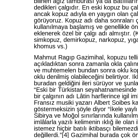
bilinen ağız tamburası ya da Batılıları
dedikleri çalgıdır. En eski kopuz bu çal
ancak kopuz adıyla en yaygın olan ça
görüyoruz. Kopuz adı daha sonraları 
kullanılmaya başlamış ve genellikle ö
eklenerek özel bir çalgı adı almıştır. (
simkopuz, demirkopuz, narkopuz, yıg
khomus vs.)
Mahmut Ragıp Gazimihal, kopuzu telli 
açıkladıktan sonra zamanla okla çalı
ve muhtemelen bundan sonra oklu ko
oklu denilmiş olabileceğini belirtiyor. I
buradan geldiğini ileri sürüyor ve şunl
“Eski bir Türkistan seyahatnamesinde ik
bir çalgının adı Lâtin harflerince igil im
Fransız musiki yazarı Albert Soibes k
göstermeksizin şöyle diyor “İkele yaylı 
Sibirya ve Moğol sınırlarında kullanılm
imlâlarla yazılı kelimenin ıklığ ile olan il
istemez hiçbir batılı iktibasçı bilemezd
değillerdi.”
[4] Gazimihal burada çok ön