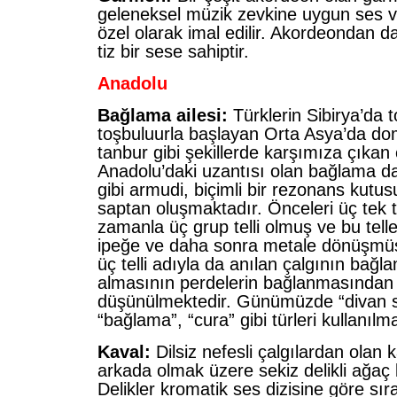
geleneksel müzik zevkine uygun ses v
özel olarak imal edilir. Akordeondan 
tiz bir sese sahiptir.
Anadolu
Bağlama ailesi:
Türklerin Sibirya’da 
toşbuluurla başlayan Orta Asya’da dom
tanbur gibi şekillerde karşımıza çıkan ç
Anadolu’daki uzantısı olan bağlama da
gibi armudi, biçimli bir rezonans kutus
saptan oluşmaktadır. Önceleri üç tek te
zamanla üç grup telli olmuş ve bu tell
ipeğe ve daha sonra metale dönüşmüş
üç telli adıyla da anılan çalgının bağl
almasının perdelerin bağlanmasından
düşünülmektedir. Günümüzde “divan sa
“bağlama”, “cura” gibi türleri kullanılm
Kaval:
Dilsiz nefesli çalgılardan olan 
arkada olmak üzere sekiz delikli ağaç b
Delikler kromatik ses dizisine göre sıra