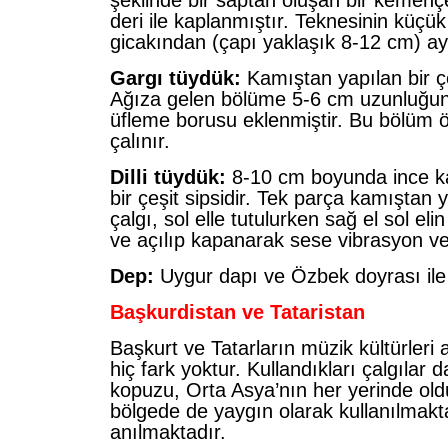
şeklinde bir saptan oluşan bir kemen
deri ile kaplanmıştır. Teknesinin küçü
gicakından (çapı yaklaşık 8-12 cm) ayr
Gargı tüydük:
Kamıştan yapılan bir çeş
Ağıza gelen bölüme 5-6 cm uzunluğun
üfleme borusu eklenmiştir. Bu bölüm ön
çalınır.
Dilli tüydük:
8-10 cm boyunda ince k
bir çeşit sipsidir. Tek parça kamıştan ya
çalgı, sol elle tutulurken sağ el sol eli
ve açılıp kapanarak sese vibrasyon ver
Dep:
Uygur dapı ve Özbek doyrası ile 
Başkurdistan ve Tataristan
Başkurt ve Tatarların müzik kültürler
hiç fark yoktur. Kullandıkları çalgılar 
kopuzu, Orta Asya’nın her yerinde old
bölgede de yaygın olarak kullanılmakt
anılmaktadır.