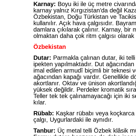
Karnay:
Boyu iki ile üç metre civarın
karnay yalnız Kırgızistan’da değil Kaz
Özbekistan, Doğu Türkistan ve Taciki
kullanılır. Açık hava çalgısıdır. Bayr
damlara çıkılarak çalınır. Karnay, bir 
olmaktan daha çok ritm çalgısı olarak k
Özbekistan
Dutar:
Parmakla çalınan dutar, iki telli 
ipekten yapılmaktadır. Dut ağacından 
imal edilen armudî biçimli bir teknesi 
ağacından kapağı vardır. Genellikle dö
akortlanır. Oktav ve ünison akortlandı
yüksek değildir. Perdeler kromatik sıra 
Teller tek tek çalınamayacağı için iki s
kılar.
Rübab:
Kaşkar rübabı veya koçkarca 
çalgı, Uygurlardaki ile aynıdır.
Tanbur:
Üç metal telli Özbek klâsik mü