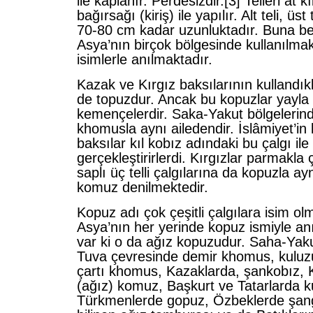
ile kaplanır. Perdesizdir.
[3] Telleri at 
bağırsağı (kiriş) ile yapılır. Alt teli, üst
70-80 cm kadar uzunluktadır. Buna ben
Asya’nın birçok bölgesinde kullanılmakt
isimlerle anılmaktadır.
Kazak ve Kırgız baksılarının kullandıkl
de topuzdur. Ancak bu kopuzlar yayla ç
kemençelerdir. Saka-Yakut bölgelerind
khomusla aynı ailedendir. İslâmiyet’in
baksılar kıl kobız adındaki bu çalgı ile 
gerçekleştirirlerdi. Kırgızlar parmakla 
saplı üç telli çalgılarına da kopuzla a
komuz denilmektedir.
Kopuz adı çok çeşitli çalgılara isim o
Asya’nın her yerinde kopuz ismiyle anıl
var ki o da ağız kopuzudur. Saha-Yak
Tuva çevresinde demir khomus, kulu
çartı khomus, Kazaklarda, şankobız, 
(ağız) komuz, Başkurt ve Tatarlarda 
Türkmenlerde gopuz, Özbeklerde şan