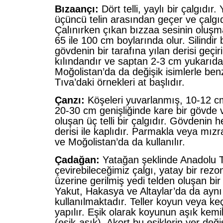
Bızaançı:
Dört telli, yaylı bir çalgıdır.
üçüncü telin arasından geçer ve çalgı
Çalınırken çıkan bızzaa sesinin oluşma
65 ile 100 cm boylarında olur. Silindir 
gövdenin bir tarafına yılan derisi geçirili
kılındandır ve saptan 2-3 cm yukarıdad
Moğolistan’da da değişik isimlerle benz
Tıva’daki örnekleri at başlıdır.
Çanzı:
Köşeleri yuvarlanmış, 10-12 cm
20-30 cm genişliğinde kare bir gövde 
oluşan üç telli bir çalgıdır. Gövdenin he
derisi ile kaplıdır. Parmakla veya mızra
ve Moğolistan’da da kullanılır.
Çadağan:
Yatağan şeklinde Anadolu 
çevirebileceğimiz çalgı, yatay bir rez
üzerine gerilmiş yedi telden oluşan bir
Yakut, Hakasya ve Altaylar’da da aynı
kullanılmaktadır. Teller koyun veya ke
yapılır. Eşik olarak koyunun aşık kemikl
(eşik-aşık). Akort bu eşiklerin yer değiş