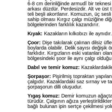
6-8 cm derinliğinde armudî bir teknesi
arkası düzdür. Perdesizdir. Alt ve üst t
teli beşli akortlanır. Komuzun, üç sesli
sahip olması Kırgız çalgı müziğine di
bölgelerinden farklılık kazandırır.
Kıyak:
Kazakların kılkobızı ile aynıdır.
Çoor:
Dişe takılarak çalınan dilsiz üfle
boylarda olabilir. Delik sayısı değişik ö
farklıdır. Kırgızların eski vatanları o
bölgesindeki şoor ile aynı çalgı olduğ
Dabıl ve temir komuz:
Kazaklardakile
Şorpaşor:
Pişirilmiş topraktan yapılan
çalgıdır. Kazaklardaki saz sırnay ve ta
şorpaşorun dilli oluşudur.
Yıgaş komuz:
Demir komuzun ağaçtan
türüdür. Çalgının ağıza yerleştirildikt
bağlı bulunan ipin sertçe çekilmesi yolu