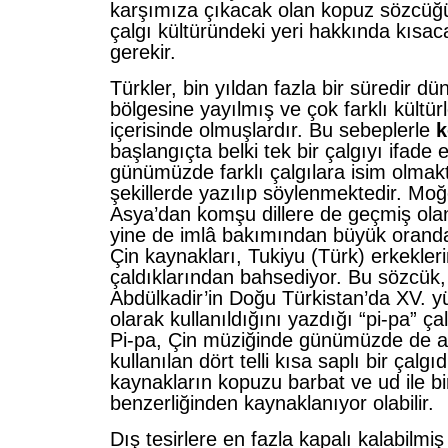
karşımıza çıkacak olan kopuz sözcüğü
çalgı kültüründeki yeri hakkında kısac
gerekir.
Türkler, bin yıldan fazla bir süredir d
bölgesine yayılmış ve çok farklı kültürl
içerisinde olmuşlardır. Bu sebeplerle
k
başlangıçta belki tek bir çalgıyı ifade
günümüzde farklı çalgılara isim olmakt
şekillerde yazılıp söylenmektedir. Moğ
Asya’dan komşu dillere de geçmiş ol
yine de imlâ bakımından büyük orand
Çin kaynakları, Tukiyu (Türk) erkekler
çaldıklarından bahsediyor. Bu sözcük,
Abdülkadir’in Doğu Türkistan’da XV. yüz
olarak kullanıldığını yazdığı “pi-pa” çal
Pi-pa, Çin müziğinde günümüzde de ay
kullanılan dört telli kısa saplı bir çalg
kaynakların kopuzu barbat ve ud ile b
benzerliğinden kaynaklanıyor olabilir.
Dış tesirlere en fazla kapalı kalabilmiş