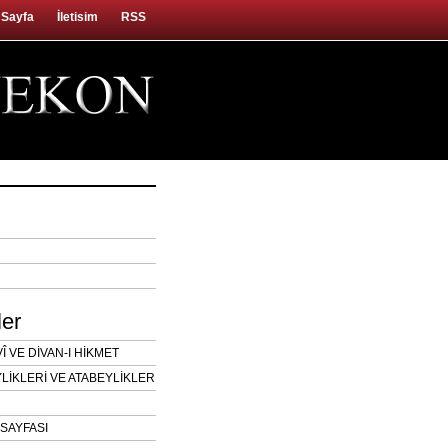
 Sayfa
İletisim
RSS
ler
 VE DİVAN-I HİKMET
LİKLERİ VE ATABEYLİKLER
SAYFASI