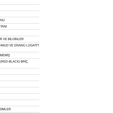
UNU
TANI
 VE BİLGİNLER
HMUD VE DİVANÜ LÜGATİ'T
NMEMİŞ
H (RED-BLACK) BRİÇ
SİMLER