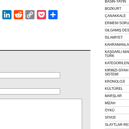
BASIN-YAYIN
BOZKURT
ok
er
atsApp
Email
LinkedIn
Reddit
Copy
Pocket
Share
ÇANAKKALE
Link
ERMENİ SOR
GILGAMIŞ DES
İSLAMİYET
KAHRAMANLAR
KAŞGARLI MA
TÜRK
KATEGORİLE
KIRMIZI-SİYA
SİSTEMİ
KRONOLOJİ
KÜLTÜREL
MARŞLAR
MİZAH
ÖYKÜ
SİYASİ
SLAYTLAR-RE