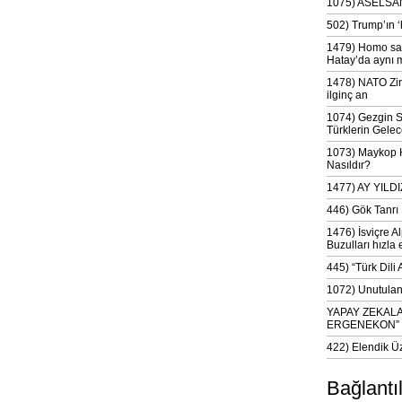
1075) ASELSAN
502) Trump’ın 
1479) Homo sap
Hatay’da aynı 
1478) NATO Zir
ilginç an
1074) Gezgin S
Türklerin Gelec
1073) Maykop Kü
Nasıldır?
1477) AY YIL
446) Gök Tanrı 
1476) İsviçre Al
Buzulları hızla 
445) “Türk Dili
1072) Unutulan 
YAPAY ZEKAL
ERGENEKON”
422) Elendik Ü
Bağlantı