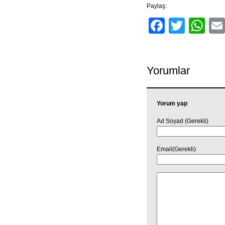
Paylaş:
Facebo
Twitt
Wh
Yorumlar
Yorum yap
Ad Soyad (Gerekli)
Email(Gerekli)