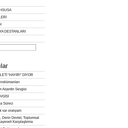
AHSUSA
LERİ
I
YA DESTANLARI
lar
LETİ “HAYIR!” DİYOR
Enstrümanları
n Arjantin Sevgisi
VGİSİ
a Süreci
k var oralıyam
ı, Derin Devlet, Toplumsal
ayeseli Karşılaştırma