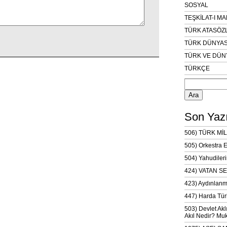
SOSYAL
TEŞKİLAT-I M
TÜRK ATASÖZ
TÜRK DÜNYAS
TÜRK VE DÜN
TÜRKÇE
Arama:
Son Yazı
506) TÜRK MİL
505) Orkestra 
504) Yahudileri
424) VATAN SE
423) Aydınlanm
447) Harda Tür
503) Devlet Akl
Akıl Nedir? Muk