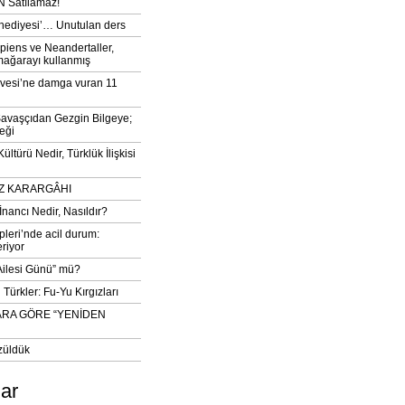
 Satılamaz!
‘hediyesi’… Unutulan ders
iens ve Neandertaller,
mağarayı kullanmış
vesi’ne damga vuran 11
avaşçıdan Gezgin Bilgeye;
eği
ltürü Nedir, Türklük İlişkisi
DIZ KARARGÂHI
İnancı Nedir, Nasıldır?
pleri’nde acil durum:
eriyor
 Ailesi Günü” mü?
Türkler: Fu-Yu Kırgızları
ARA GÖRE “YENİDEN
züldük
lar