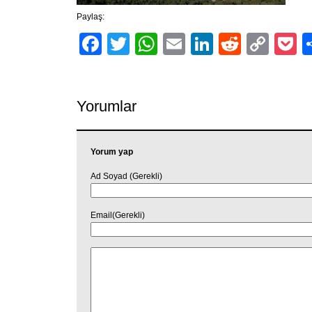
Paylaş:
Facebook
Twitter
WhatsApp
Email
LinkedIn
Reddit
Cop
P
Link
Yorumlar
Yorum yap
Ad Soyad (Gerekli)
Email(Gerekli)