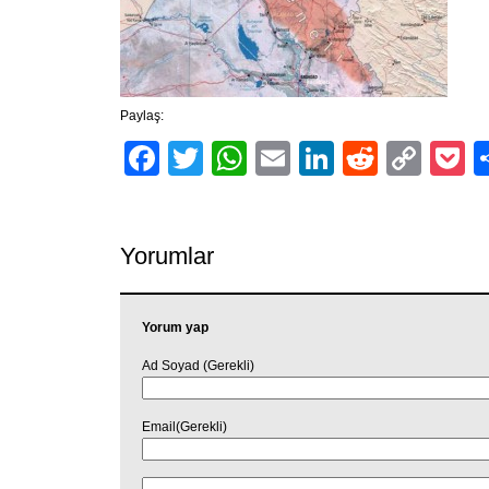
Paylaş:
Facebook
Twitter
WhatsApp
Email
LinkedIn
Reddit
Cop
P
Link
Yorumlar
Yorum yap
Ad Soyad (Gerekli)
Email(Gerekli)