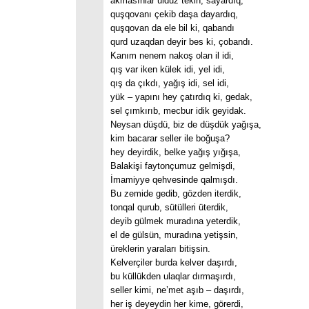
akmasınlar ulduz tekin, sayardıq,
quşqovanı çekib daşa dayardıq,
quşqovan da ele bil ki, qabandı
qurd uzaqdan deyir bes ki, çobandı.
Kanım nenem nakoş olan il idi,
qış var iken külek idi, yel idi,
qış da çıkdı, yağış idi, sel idi,
yük – yapını hey çatırdıq ki, gedak,
sel çımkırıb, mecbur idik geyidak.
Neysan düşdü, biz de düşdük yağışa,
kim bacarar seller ile boğuşa?
hey deyirdik, belke yağış yığışa,
Balakişi faytonçumuz gelmişdi,
İmamiyye qehvesinde qalmışdı.
Bu zemide gedib, gözden iterdik,
tonqal qurub, sütülleri üterdik,
deyib gülmek muradına yeterdik,
el de gülsün, muradına yetişsin,
üreklerin yaraları bitişsin.
Kelverçiler burda kelver daşırdı,
bu küllükden ulaqlar dırmaşırdı,
seller kimi, ne’met aşıb – daşırdı,
her iş deyeydin her kime, görerdi,