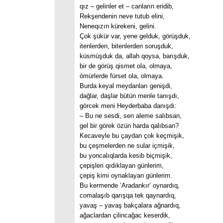
qız – gelinler et – canların eridib,
Rekşendenin neve tutub elini,
Neneqızın kürekeni, gelini.
Çok şükür var, yene gelduk, görüşduk,
itenlerden, bitenlerden soruşduk,
küsmüşduk da, allah qoysa, barışduk,
bir de görüş qismet ola, olmaya,
ömürlerde fürset ola, olmaya.
Burda keyal meydanları genişdi,
dağlar, daşlar bütün menle tanışdı,
görcek meni Heyderbaba danışdı:
– Bu ne sesdi, sen aleme salıbsan,
gel bir görek özün harda qalıbsan?
Kecaveyle bu çaydan çok keçmişik,
bu çeşmelerden ne sular içmişik,
bu yoncalıqlarda kesib biçmişik,
çepişleri qıdıklayan günlerim,
çepiş kimi oynaklayan günlerim.
Bu kermende ‘Aradankır’ oynardıq,
comalaşıb qarışqa tek qaynardıq,
yavaş – yavaş bakçalara ağnardıq,
ağaclardan çilincağac keserdik,