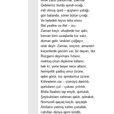
birde yatıb yandırırlar, yakırlar.
Qebilemiz burda qurub ocağı,
indi olmuş qurd – quşların yatağı,
gün batanda, söner bütün çırağı,
Ve beledeti leyse leha enisu
İllel yeafire ve illel – isu.
Zaman keçir, ufuqlerde toz qalır,
kervan kimi uzaqlarda toz salır,
duman gelir, ürekleri çulğayır,
ürek deyir: Zaman, keçme, amandır!
keçenlerde gözüm var, bir dayan, dur.
Rüzgarın deyirmanı fırlanır,
mekluq onun dişlerine tollanır,
bak ki, yene beşer nece allanır,
hemişelik şadlıq umur özüne,
qebri görür, toz qondurmur üzüne.
Köhnelerin sür – sümüyü dartılıb,
qurtulanın çul – çukası yırtılıb,
Molla İbrahim lap eriyib, qurtulub,
Şeykulislam sehman qalıb, qıbrakdı,
Novruzeli qaçaq keçib, qoçaqdı.
Ahılların yetmiş kefen çürüdüb,
cahılları dünya qemi kiridib,