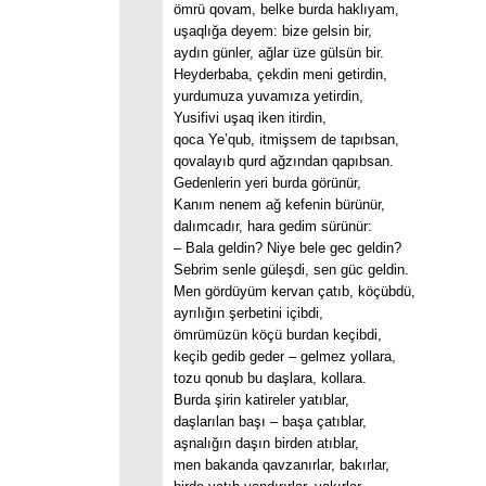
ömrü qovam, belke burda haklıyam,
uşaqlığa deyem: bize gelsin bir,
aydın günler, ağlar üze gülsün bir.
Heyderbaba, çekdin meni getirdin,
yurdumuza yuvamıza yetirdin,
Yusifivi uşaq iken itirdin,
qoca Ye’qub, itmişsem de tapıbsan,
qovalayıb qurd ağzından qapıbsan.
Gedenlerin yeri burda görünür,
Kanım nenem ağ kefenin bürünür,
dalımcadır, hara gedim sürünür:
– Bala geldin? Niye bele gec geldin?
Sebrim senle güleşdi, sen güc geldin.
Men gördüyüm kervan çatıb, köçübdü,
ayrılığın şerbetini içibdi,
ömrümüzün köçü burdan keçibdi,
keçib gedib geder – gelmez yollara,
tozu qonub bu daşlara, kollara.
Burda şirin katireler yatıblar,
daşlarılan başı – başa çatıblar,
aşnalığın daşın birden atıblar,
men bakanda qavzanırlar, bakırlar,