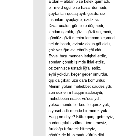
altdan – altdan bize kelek qurmadı,
bir merd oğul bize havar durmadı,
şeytanları qucaqlayıb gezdiz siz,
insanları ayaqlayıb, ezdiz siz.
Divar ucaldı, gün bize düşmedi,
zindan qaraldı, göz – gözü seşmedi,
gündüz gözü menim lampam keşmedi,
sel de basdı, evimiz dolub göl oldu,
çok yazığın evi çönüb çöl oldu.
Evvel başı menden istiqbal etdiz,
sondan çönüb işimde iklal etdiz,
öz zennizce ustadı iğfal etdiz,
eybi yokdur, keçer geder ömürdür,
qış da çıkar, üzü qara kömürdür.
Menim yolum mehebbet caddesiydi,
son sözlerim haqqın iradesiydi,
mehebbetin risalet ve’desiydi,
yoksa mende bir kes ile qerez yok,
siyaset adlı mende bir merez yok.
Haqq ne deyir? Küfre qarşı getmeyiz,
nurdan çıkıb, zülmet içre itmeyiz,
fırıldağa fırfıratek bitmeyiz,
gördüz de ki, olmadı küfrün dibi,