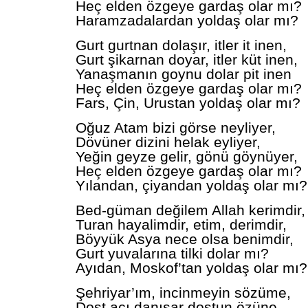
Heç elden özgeye gardaş olar mı?
Haramzadalardan yoldaş olar mı?
Gurt gurtnan dolaşır, itler it inen,
Gurt şikarnan doyar, itler küt inen,
Yanaşmanın goynu dolar pit inen
Heç elden özgeye gardaş olar mı?
Fars, Çin, Urustan yoldaş olar mı?
Oğuz Atam bizi görse neyliyer,
Dövüner dizini helak eyliyer,
Yeğin geyze gelir, gönü göynüyer,
Heç elden özgeye gardaş olar mı?
Yılandan, çiyandan yoldaş olar mı?
Bed-güman değilem Allah kerimdir,
Turan hayalimdir, etim, derimdir,
Böyyük Asya nece olsa benimdir,
Gurt yuvalarına tilki dolar mı?
Ayıdan, Moskof’tan yoldaş olar mı?
Şehriyar’ım, incinmeyin sözüme,
Dost acı danışar dostun özüne