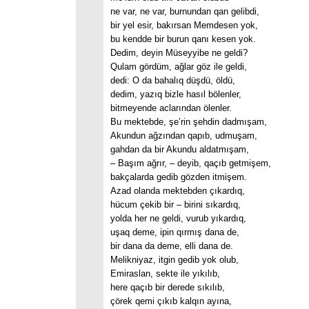
ne var, ne var, burnundan qan gelibdi,
bir yel esir, bakırsan Memdesen yok,
bu kendde bir burun qanı kesen yok.
Dedim, deyin Müseyyibe ne geldi?
Qulam gördüm, ağlar göz ile geldi,
dedi: O da bahalıq düşdü, öldü,
dedim, yazıq bizle hasıl bölenler,
bitmeyende aclarından ölenler.
Bu mektebde, şe’rin şehdin dadmışam,
Akundun ağzından qapıb, udmuşam,
gahdan da bir Akundu aldatmışam,
– Başım ağrır, – deyib, qaçıb getmişem,
bakçalarda gedib gözden itmişem.
Azad olanda mektebden çıkardıq,
hücum çekib bir – birini sıkardıq,
yolda her ne geldi, vurub yıkardıq,
uşaq deme, ipin qırmış dana de,
bir dana da deme, elli dana de.
Melikniyaz, itgin gedib yok olub,
Emiraslan, sekte ile yıkılıb,
here qaçıb bir derede sıkılıb,
çörek qemi çıkıb kalqın ayına,