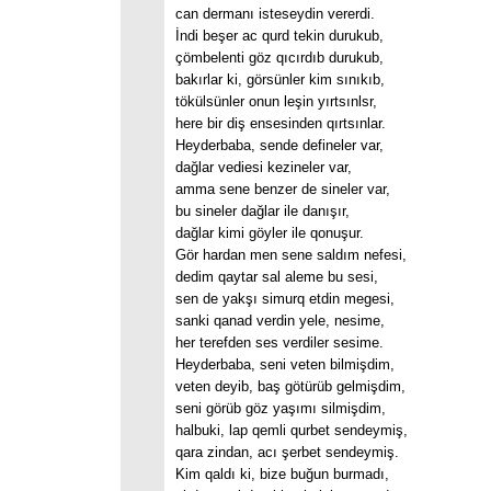
can dermanı isteseydin vererdi.
İndi beşer ac qurd tekin durukub,
çömbelenti göz qıcırdıb durukub,
bakırlar ki, görsünler kim sınıkıb,
tökülsünler onun leşin yırtsınlsr,
here bir diş ensesinden qırtsınlar.
Heyderbaba, sende defineler var,
dağlar vediesi kezineler var,
amma sene benzer de sineler var,
bu sineler dağlar ile danışır,
dağlar kimi göyler ile qonuşur.
Gör hardan men sene saldım nefesi,
dedim qaytar sal aleme bu sesi,
sen de yakşı simurq etdin megesi,
sanki qanad verdin yele, nesime,
her terefden ses verdiler sesime.
Heyderbaba, seni veten bilmişdim,
veten deyib, baş götürüb gelmişdim,
seni görüb göz yaşımı silmişdim,
halbuki, lap qemli qurbet sendeymiş,
qara zindan, acı şerbet sendeymiş.
Kim qaldı ki, bize buğun burmadı,