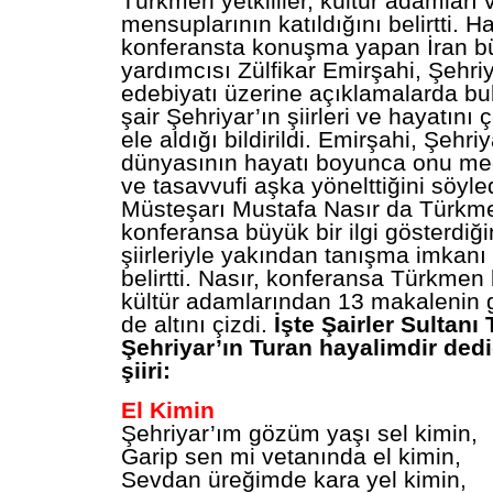
Türkmen yetkililer, kültür adamları 
mensuplarının katıldığını belirtti. H
konferansta konuşma yapan İran bü
yardımcısı Zülfikar Emirşahi, Şehriy
edebiyatı üzerine açıklamalarda bul
şair Şehriyar’ın şiirleri ve hayatını ç
ele aldığı bildirildi. Emirşahi, Şehr
dünyasının hayatı boyunca onu mec
ve tasavvufi aşka yönelttiğini söyled
Müsteşarı Mustafa Nasır da Türkme
konferansa büyük bir ilgi gösterdiği
şiirleriyle yakından tanışma imkanı 
belirtti. Nasır, konferansa Türkmen
kültür adamlarından 13 makalenin g
de altını çizdi.
İşte Şairler Sultan
Şehriyar’ın Turan hayalimdir ded
şiiri:
El Kimin
Şehriyar’ım gözüm yaşı sel kimin,
Garip sen mi vetanında el kimin,
Sevdan üreğimde kara yel kimin,