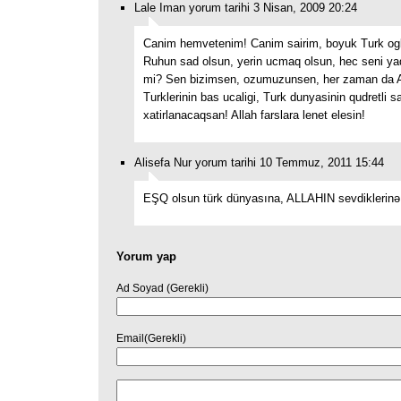
Lale Iman yorum tarihi 3 Nisan, 2009 20:24
Canim hemvetenim! Canim sairim, boyuk Turk ogl
Ruhun sad olsun, yerin ucmaq olsun, hec seni yad
mi? Sen bizimsen, ozumuzunsen, her zaman da 
Turklerinin bas ucaligi, Turk dunyasinin qudretli sa
xatirlanacaqsan! Allah farslara lenet elesin!
Alisefa Nur yorum tarihi 10 Temmuz, 2011 15:44
EŞQ olsun türk dünyasına, ALLAHIN sevdiklerinə
Yorum yap
Ad Soyad (Gerekli)
Email(Gerekli)