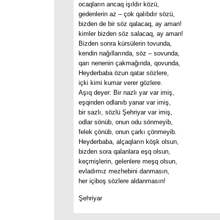
ocaqların ancaq işıldır közü,
gedenlerin az – çok qalıbdır sözü,
bizden de bir söz qalacaq, ay aman!
kimler bizden söz salacaq, ay aman!
Bizden sonra kürsülerin tovunda,
kendin nağıllarında, söz – sovunda,
qarı nenenin çakmağında, qovunda,
Heyderbaba özun qatar sözlere,
içki kimi kumar verer gözlere.
Aşıq deyer: Bir nazlı yar var imiş,
eşqinden odlanıb yanar var imiş,
bir sazlı, sözlü Şehriyar var imiş,
odlar sönüb, onun odu sönmeyib,
felek çönüb, onun çarkı çönmeyib.
Heyderbaba, alçaqların köşk olsun,
bizden sora qalanlara eşq olsun,
keçmişlerin, gelenlere meşq olsun,
evladımız mezhebini danmasın,
her içiboş sözlere aldanmasın!
Şehriyar