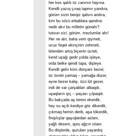
her kes qalıb öz canının hayına.
Kendli yazıq çıraq tapmır yandıra,
görüm sizin berqiz qalsın andıra,
kim bu sözü erbablara qandıra:
nedir akır bu milletin günahı?
tutsun sizi, görüm, mezlumlar ahı!
Her ne alır, baha verir qiymeti,
ucuz feqet ekinçinin zehmeti,
bitenden artıq biçenin ücreti,
kend uşağı gedir yolda işleye,
orda belke qendi tapa, dişleye.
Kendli gelin kimi dünyanı bezer,
öz övreti yamaq – yamağa düzer,
eyne bezer kalqı, özü lüt gezer,
indi de var çarşabları albaqdı,
uşaqların qıç – paçası çılpaqdı.
Bu bakçada aş teresi ekerdik,
hey su açıb kerdiye göz dikerdik,
çıkmaq hemin derib, aşa tökerdik,
finqılışlar qaşıqlardan aslanı,
yağlı desem, quru ağzın islanı.
Bu döşlerde, quzuları yayardıq