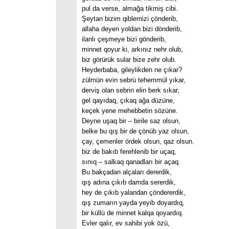
pul da verse, almağa tikmiş cibi.
Şeytan bizim qiblemizi çönderib,
allaha deyen yoldan bizi dönderib,
ilanlı çeşmeye bizi gönderib,
minnet qoyur ki, arkınız nehr olub,
biz görürük sular bize zehr olub.
Heyderbaba, gileylikden ne çıkar?
zülmün evin sebrü tehemmül yıkar,
derviş olan sebrin elin berk sıkar,
gel qayıdaq, çıkaq ağa düzüne,
keçek yene mehebbetin sözüne.
Deyne uşaq bir – birile saz olsun,
belke bu qış bir de çönüb yaz olsun,
çay, çemenler ördek olsun, qaz olsun.
biz de bakıb ferehlenib bir uçaq,
sınıq – salkaq qanadları bir açaq.
Bu bakçadan alçaları dererdik,
qış adına çıkıb damda sererdik,
hey de çıkıb yalandan çöndererdik,
qış zumarın yayda yeyib doyardıq,
bir küllü de minnet kalqa qoyardıq.
Evler qalır, ev sahibi yok özü,