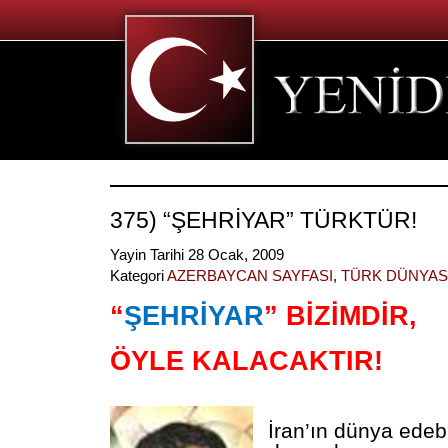
375) “ŞEHRİYAR” TÜRKTÜR!
Yayin Tarihi 28 Ocak, 2009
Kategori
AZERBAYCAN SAYFASI
,
TÜRK DÜNYAS
“
ŞEHRİYAR
” BİZİMDİR,
ÖYLE KALACAKTIR!
İran’ın dünya edebi