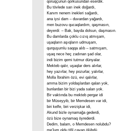
qoruqçunun qorkusundan eserdik.
Bu tövlede sarı inek doğardı,
Kanım nenem inekleri sağardı,
ana iysi dam – duvardan yağardı,
men buzovu qucaqlardım, qaşmasın,
deyerdi: – Bak, bayda dolsun, daşmasın.
Bu damlarda çoklu cızıq atmışam,
uşaqların aşıqların udmuşam,
qurquşumlu saqqa alıb – satmışam,
uşaq nece heç zadınan şad olar,
indi bizim qemi tutmur dünyalar.
Mekteb qalır, uşaqlar ders alırlar,
hey yazırlar, hey pozurlar, yalırlar,
Molla İbrahim özü, evi qalırlar,
amma bizim yoldaşlardan qalan yok,
bunlardan bir bizi yada salan yok.
Bir vaktında bu mekteb pergar idi
bir Müseyyib, bir Memdesen var idi,
biri kelfe, biri verzişkar idi,
Akund bizle oynamağa gederdi,
özü bize oynamaq öyrederdi.
Dedim, balam, o Memdesen nolubdu?
me’lum oldu tifil cavan ölübdü