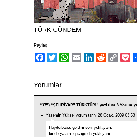
TÜRK GÜNDEM
Paylaş:
Facebook
Twitter
WhatsApp
Email
LinkedIn
Reddit
Cop
P
Link
Yorumlar
“375) “ŞEHRİYAR” TÜRKTÜR!” yazisina 3 Yorum y
Yasemin Yüksel yorum tarihi 28 Ocak, 2009 03:53
Heyderbaba, geldim seni yoklayam,
bir de yatam, qucağında yukluyam,