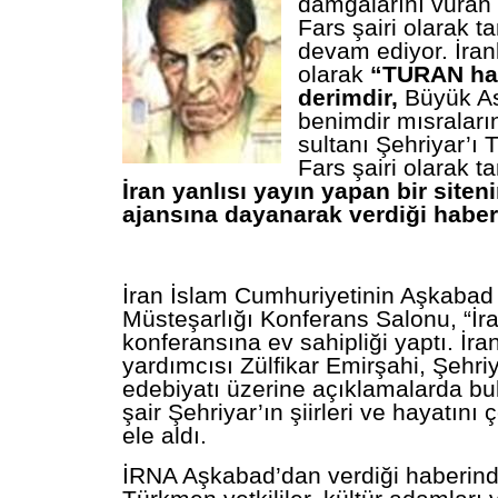
damgalarını vuran T
Fars şairi olarak ta
devam ediyor. İranlı
olarak
“TURAN hay
derimdir,
Büyük As
benimdir mısraların
sultanı Şehriyar’ı
Fars şairi olarak tan
İran yanlısı yayın yapan bir site
ajansına dayanarak verdiği haber
İran İslam Cumhuriyetinin Aşkabad 
Müsteşarlığı Konferans Salonu, “İra
konferansına ev sahipliği yaptı. İra
yardımcısı Zülfikar Emirşahi, Şehriy
edebiyatı üzerine açıklamalarda bul
şair Şehriyar’ın şiirleri ve hayatını ç
ele aldı.
İRNA Aşkabad’dan verdiği haberind