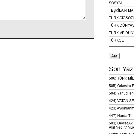
SOSYAL
TEŞKİLAT-I M
TÜRK ATASÖZ
TÜRK DÜNYAS
TÜRK VE DÜN
TÜRKÇE
Arama:
Son Yazı
506) TÜRK MİL
505) Orkestra 
504) Yahudileri
424) VATAN SE
423) Aydınlanm
447) Harda Tür
503) Devlet Akl
Akıl Nedir? Muk