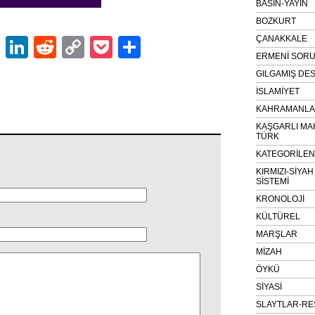
BASIN-YAYIN
BOZKURT
ÇANAKKALE
ok
er
atsApp
Email
LinkedIn
Reddit
Copy
Pocket
Share
ERMENİ SOR
Link
GILGAMIŞ DES
İSLAMİYET
KAHRAMANLAR
KAŞGARLI MA
TÜRK
KATEGORİLE
KIRMIZI-SİYA
SİSTEMİ
KRONOLOJİ
KÜLTÜREL
MARŞLAR
MİZAH
ÖYKÜ
SİYASİ
SLAYTLAR-RE