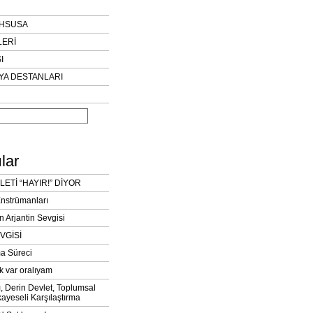
AHSUSA
LERİ
I
YA DESTANLARI
lar
LETİ “HAYIR!” DİYOR
Enstrümanları
n Arjantin Sevgisi
VGİSİ
a Süreci
k var oralıyam
ı, Derin Devlet, Toplumsal
ayeseli Karşılaştırma