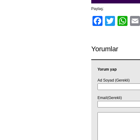
Paylaş:
Facebo
Twitt
Wh
Yorumlar
Yorum yap
Ad Soyad (Gerekli)
Email(Gerekli)