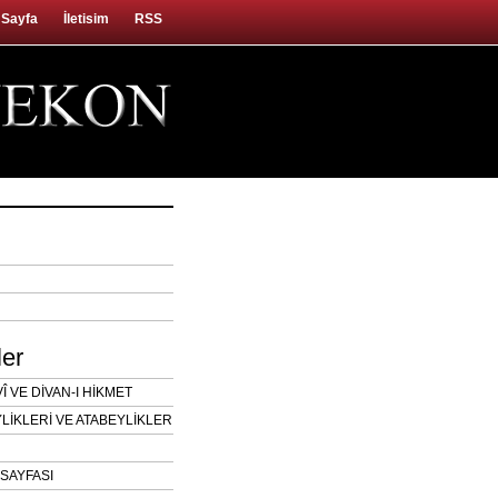
 Sayfa
İletisim
RSS
ler
 VE DİVAN-I HİKMET
LİKLERİ VE ATABEYLİKLER
SAYFASI