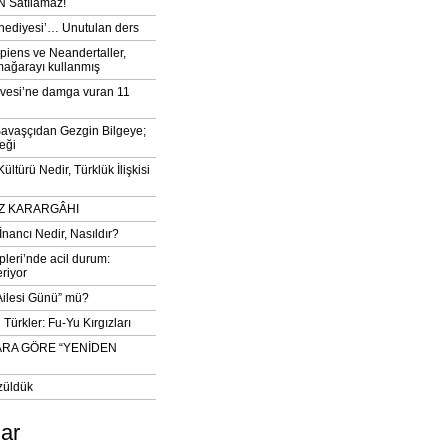
 Satılamaz!
‘hediyesi’… Unutulan ders
iens ve Neandertaller,
mağarayı kullanmış
vesi’ne damga vuran 11
avaşçıdan Gezgin Bilgeye;
eği
ltürü Nedir, Türklük İlişkisi
DIZ KARARGÂHI
İnancı Nedir, Nasıldır?
pleri’nde acil durum:
eriyor
 Ailesi Günü” mü?
Türkler: Fu-Yu Kırgızları
ARA GÖRE “YENİDEN
züldük
lar