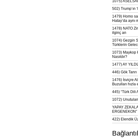
1075) ASELSAN
502) Trump’ın 
1479) Homo sap
Hatay’da aynı 
1478) NATO Zir
ilginç an
1074) Gezgin S
Türklerin Gelec
1073) Maykop Kü
Nasıldır?
1477) AY YIL
446) Gök Tanrı 
1476) İsviçre Al
Buzulları hızla 
445) “Türk Dili
1072) Unutulan 
YAPAY ZEKAL
ERGENEKON”
422) Elendik Ü
Bağlantı