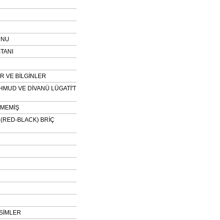
UNU
TANI
 VE BİLGİNLER
HMUD VE DİVANÜ LÜGATİ'T
NMEMİŞ
H (RED-BLACK) BRİÇ
SİMLER