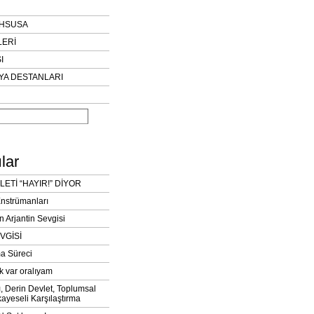
AHSUSA
LERİ
I
YA DESTANLARI
lar
LETİ “HAYIR!” DİYOR
Enstrümanları
n Arjantin Sevgisi
VGİSİ
a Süreci
k var oralıyam
ı, Derin Devlet, Toplumsal
ayeseli Karşılaştırma