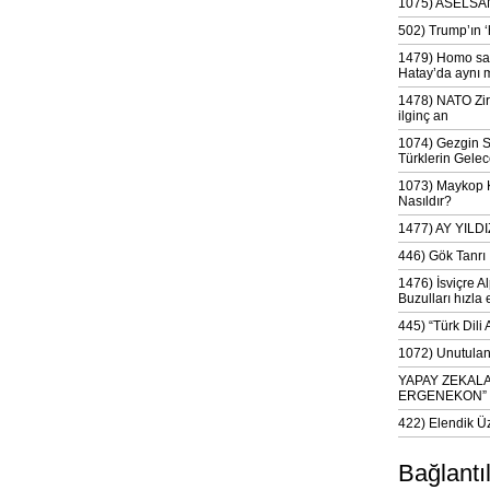
1075) ASELSAN
502) Trump’ın 
1479) Homo sap
Hatay’da aynı 
1478) NATO Zir
ilginç an
1074) Gezgin S
Türklerin Gelec
1073) Maykop Kü
Nasıldır?
1477) AY YIL
446) Gök Tanrı 
1476) İsviçre Al
Buzulları hızla 
445) “Türk Dili
1072) Unutulan 
YAPAY ZEKAL
ERGENEKON”
422) Elendik Ü
Bağlantı