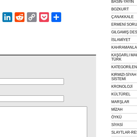
BASIN-YAYIN
BOZKURT
ok
er
atsApp
Email
LinkedIn
Reddit
Copy
Pocket
Share
ÇANAKKALE
Link
ERMENİ SOR
GILGAMIŞ DES
İSLAMİYET
KAHRAMANLAR
KAŞGARLI MA
TÜRK
KATEGORİLE
KIRMIZI-SİYA
SİSTEMİ
KRONOLOJİ
KÜLTÜREL
MARŞLAR
MİZAH
ÖYKÜ
SİYASİ
SLAYTLAR-RE