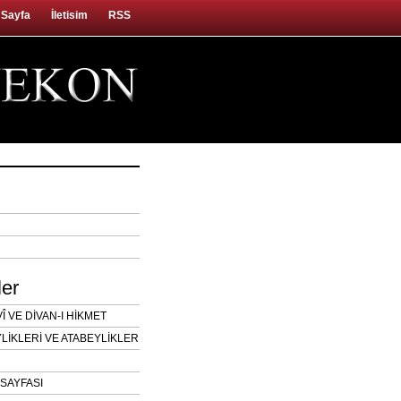
 Sayfa
İletisim
RSS
ler
 VE DİVAN-I HİKMET
LİKLERİ VE ATABEYLİKLER
SAYFASI