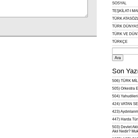
SOSYAL
TEŞKİLAT-I M
TÜRK ATASÖZ
TÜRK DÜNYAS
TÜRK VE DÜN
TÜRKÇE
Arama:
Son Yazı
506) TÜRK MİL
505) Orkestra 
504) Yahudileri
424) VATAN SE
423) Aydınlanm
447) Harda Tür
503) Devlet Akl
Akıl Nedir? Muk