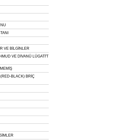
UNU
TANI
 VE BİLGİNLER
HMUD VE DİVANÜ LÜGATİ'T
NMEMİŞ
H (RED-BLACK) BRİÇ
SİMLER