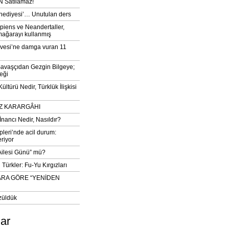
 Satılamaz!
‘hediyesi’… Unutulan ders
iens ve Neandertaller,
mağarayı kullanmış
vesi’ne damga vuran 11
avaşçıdan Gezgin Bilgeye;
eği
ltürü Nedir, Türklük İlişkisi
DIZ KARARGÂHI
İnancı Nedir, Nasıldır?
pleri’nde acil durum:
eriyor
 Ailesi Günü” mü?
Türkler: Fu-Yu Kırgızları
ARA GÖRE “YENİDEN
züldük
lar