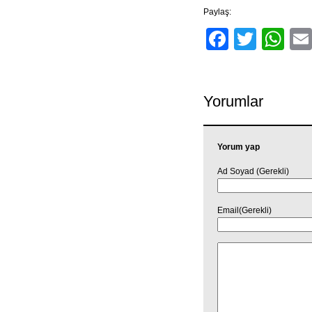
Paylaş:
Facebo
Twitt
Wh
Yorumlar
Yorum yap
Ad Soyad (Gerekli)
Email(Gerekli)