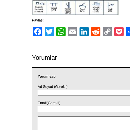
Paylaş:
Facebook
Twitter
WhatsApp
Email
LinkedIn
Reddit
Cop
P
Link
Yorumlar
Yorum yap
Ad Soyad (Gerekli)
Email(Gerekli)