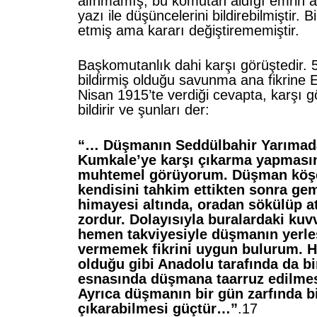
alınmamış, bu komutan aldığı emrin 
yazı ile düşüncelerini bildirebilmiştir. Bi
etmiş ama kararı değiştirememiştir.
Başkomutanlık dahi karşı görüştedir.
bildirmiş olduğu savunma ana fikrine
Nisan 1915’te verdiği cevapta, karşı 
bildirir ve şunları der:
“… Düşmanın Seddülbahir Yarımada
Kumkale’ye karşı çıkarma yapmasın
muhtemel görüyorum. Düşman köşe
kendisini tahkim ettikten sonra gem
himayesi altında, oradan sökülüp at
zordur. Dolayısıyla buralardaki kuv
hemen takviyesiyle düşmanın yerle
vermemek fikrini uygun bulurum. H
olduğu gibi Anadolu tarafında da b
esnasında düşmana taarruz edilmes
Ayrıca düşmanın bir gün zarfında b
çıkarabilmesi güçtür…”
.17