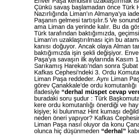
Enver Paşa kendisini uzaklaştırmak iste
Çünkü savaş başlamadan önce Türk 
Nazırlığında Liman’ın Almanya’ya iade
Paşanın gelmesi tartışılır.5 Ve sonund
ama Liman da yerinde kalır. Bu da göst
Türk tarafından baktığımızda, geçimsi
Liman’ın uzaklaştırılması için bu atama
kanısı doğuyor. Ancak olaya Alman ta
baktığımızda işin şekli değişiyor. En
Paşa’ya savaşın ilk aylarında Kasım 1
Sarıkamış Harekatı’ndan sonra Şubat 1
Kafkas Cephesi’ndeki 3. Ordu Komutan
Liman Paşa reddeder. Aynı Liman Paş
görev Çanakkale’de ordu komutanlığı 
ifadesiyle
“derhal müspet cevap ver
buradaki soru şudur : Türk Başkomutanl
kere ordu komutanlığı önerdiği ve hayır
kişiye; ki bulunmaz Hint kumaşı değild
neden öneri yapıyor? Kafkas Cephesin
Liman Paşa nasıl oluyor da konu Çan
olunca hiç düşünmeden
“derhal”
kabu