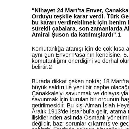
“Nihayet 24 Mart’ta Enver, Çanakka
Orduyu teşkile karar verdi. Türk G
bu kararı verdirebilmek için benim
sürekli çabalara, son zamanlarda Al
Amiral Şuson da katılmışlardı”
.1
Komutanlığa atanışı için de çok kısa 
aynı gün Enver Paşa’nın kendisine, 5
komutanlığını önerdiğini ve derhal olum
belirtir.2
Burada dikkat çeken nokta; 18 Mart’t
büyük saldırı ile yeni bir cephe olacağ
Çanakkale’yi savunmak ve dolayısıyla 
savunmak için kurulan bir ordunun baş
getirilmesidir. Bu kişi Alman İslah Heye
Aralık 1913’de İstanbul’a gelir, atama 
ilişkilerinden aslında Osmanlı yönetim
değildir, bazı sorunlar çıkarmış ve geçi