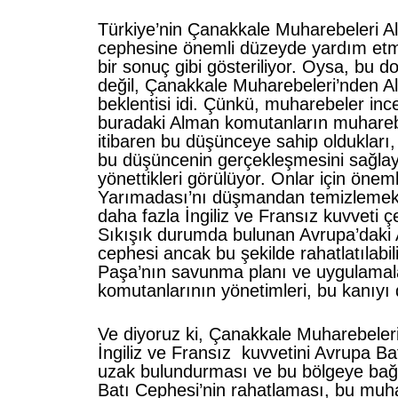
Türkiye’nin Çanakkale Muharebeleri A
cephesine önemli düzeyde yardım etmi
bir sonuç gibi gösteriliyor. Oysa, bu do
değil, Çanakkale Muharebeleri’nden A
beklentisi idi. Çünkü, muharebeler inc
buradaki Alman komutanların muhare
itibaren bu düşünceye sahip oldukları
bu düşüncenin gerçekleşmesini sağlay
yönettikleri görülüyor. Onlar için öneml
Yarımadası’nı düşmandan temizlemek 
daha fazla İngiliz ve Fransız kuvveti ç
Sıkışık durumda bulunan Avrupa’daki
cephesi ancak bu şekilde rahatlatılabil
Paşa’nın savunma planı ve uygulamala
komutanlarının yönetimleri, bu kanıyı
Ve diyoruz ki, Çanakkale Muharebeleri
İngiliz ve Fransız kuvvetini Avrupa B
uzak bulundurması ve bu bölgeye bağ
Batı Cephesi’nin rahatlaması, bu muha