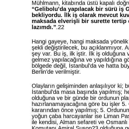
Mühlmann, kitabında üstü kapalı doğru
“Gelibolu’da yapılacak bir sürü iş 
bekliyordu. İlk iş olarak mevcut ku
maksada elverişli bir surette tertip
lazımdı.”
.22
Hangi gayeye, hangi maksada yönelik
şekli değiştirilecek, bu açıklanmıyor. 
şey var. Bu iş, ilk iştir. İlk iş olduğuna
gelmez yapılacağına ve yapıldığına göre
bölgede değil, İstanbul’da ve hatta büy
Berlin’de verilmiştir.
Olayların gelişiminden anlaşılıyor ki; b
İstanbul’da masa başında yapılmış; he
olduğuna ve bir günde bir ordunun pla
hazırlanamayacağına göre bu işler 5
kararından önce yapılmış; 5. Ordunun
yoğun çaba harcayanlar ise Liman Pa
ile kendisi, Alman sefareti ve Osman
Komutanı Amiral Şuson23 olduğuna gö