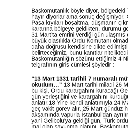
Başkomutanlık böyle diyor, bölgedeki
hayır diyorlar ama sonuç değişmiyor.
Paşa kıyıları boşaltma, düşmanın çık
kararına bölgeye geldikten, durumu g
31 Mart’ta emrini verdiği gün ulaşmış 
büyük olasılıkla Ordu Komutanı olma
daha doğrusu kendisine dikte edilmişti
belirteceğimiz, bunu kanıtlar niteliktedi
Başkomutanlığın sözünü ettiğimiz 4 Ni
telgrafının giriş cümlesi şöyledir :
“13 Mart 1331 tarihli 7 numaralı mü
okudum…”
13 Mart tarihi miladi 26 Ma
bu kişi, Ordu karargahını kuracağı Gel
gün yerleştiğini ve karargahını kurduğ
anlatır.18 Yine kendi anlatımıyla 24 
geç vakit görev alır, 25 Mart gündüz h
akşamında vapurla İstanbul’dan ayrılır
yani Gelibolu’ya geldiği gün, Türk or
mal olan savunma planını, Başkomutan