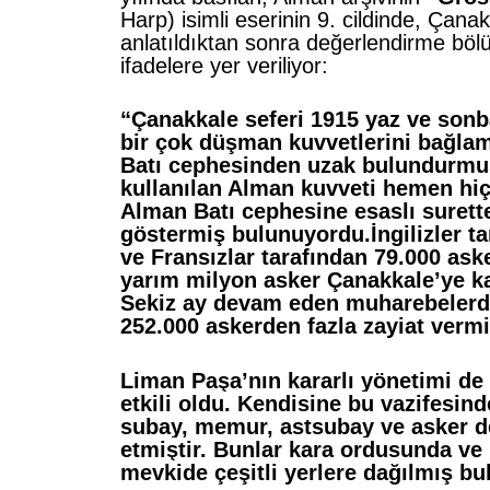
Harp) isimli eserinin 9. cildinde, Çan
anlatıldıktan sonra değerlendirme bö
ifadelere yer veriliyor:
“Çanakkale seferi 1915 yaz ve sonb
bir çok düşman kuvvetlerini bağlam
Batı cephesinden uzak bulundurmuş
kullanılan Alman kuvveti hemen hiç 
Alman Batı cephesine esaslı surett
göstermiş bulunuyordu.İngilizler t
ve Fransızlar tarafından 79.000 ask
yarım milyon asker Çanakkale’ye kar
Sekiz ay devam eden muharebeler
252.000 askerden fazla zayiat verm
Liman Paşa’nın kararlı yönetimi de
etkili oldu. Kendisine bu vazifesin
subay, memur, astsubay ve asker d
etmiştir. Bunlar kara ordusunda v
mevkide çeşitli yerlere dağılmış b