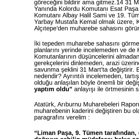
göreceğini bildirir ama gitmez.14 31 M
Yanında Kolordu Komutanı Esat Paşa
Komutanı Albay Halil Sami ve 19. T
Yarbay Mustafa Kemal olmak üzere, 
Alçıtepe’den muharebe sahasını görür
İki tepeden muharebe sahasını görme
planlarını yerinde incelemeden ve de
Komutanlarının düşüncelerini almadan
gerekçelerini dinlemeden, arazi üzerin
savunma şeklini 31 Mart’ta değiştirir. B
nedendir? Ayrıntılı incelemeden, tartı
olduğu anlaşılan böyle önemli bir değiş
yaptım oldu”
anlayışı ile örtmesinin 
Atatürk, Arıburnu Muharebeleri Rapor
muharebenin kaderini değiştiren bu olay
paragrafını verelim :
“Liman Paşa, 9. Tümen tarafından,