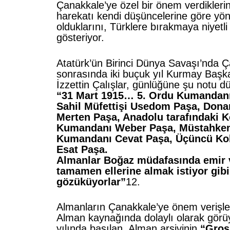
Çanakkale’ye özel bir önem verdiklerin
harekatı kendi düşüncelerine göre yö
olduklarını, Türklere bırakmaya niyetli
gösteriyor.
Atatürk’ün Birinci Dünya Savaşı’nda 
sonrasında iki buçuk yıl Kurmay Başk
İzzettin Çalışlar, günlüğüne şu notu 
“31 Mart 1915… 5. Ordu Kumandan
Sahil Müfettişi Usedom Paşa, Do
Merten Paşa, Anadolu tarafındaki 
Kumandanı Weber Paşa, Müstahke
Kumandanı Cevat Paşa, Üçüncü Ko
Esat Paşa.
Almanlar Boğaz müdafasında emir
tamamen ellerine almak istiyor gibi
gözüküyorlar”
12.
Almanların Çanakkale’ye önem verişler
Alman kaynağında dolaylı olarak görü
yılında basılan, Alman arşivinin
“Gros