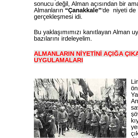
sonucu değil, Alman açısından bir ama
Almanların
“Çanakkale”
‘de niyeti d
gerçekleşmesi idi.
Bu yaklaşımımızı kanıtlayan Alman u
bazılarını irdeleyelim.
ALMANLARIN NİYETİNİ AÇIĞA ÇI
UYGULAMALARI
Li
ön
Ya
An
sa
şöy
kı
ye
çı