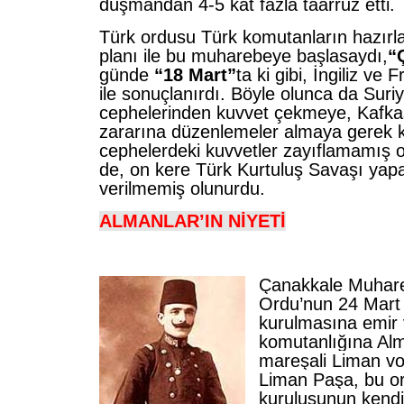
düşmandan 4-5 kat fazla taarruz etti.
Türk ordusu Türk komutanların hazır
planı ile bu muharebeye başlasaydı,
“
günde
“18 Mart”
ta ki gibi, İngiliz ve F
ile sonuçlanırdı. Böyle olunca da Suriye-
cephelerinden kuvvet çekmeye, Kafka
zararına düzenlemeler almaya gerek 
cephelerdeki kuvvetler zayıflamamış o
de, on kere Türk Kurtuluş Savaşı yap
verilmemiş olunurdu.
ALMANLAR’IN NİYETİ
Çanakkale Muhareb
Ordu’nun 24 Mart
kurulmasına emir v
komutanlığına Alm
mareşali Liman vo
Liman Paşa, bu o
kuruluşunun kendi 