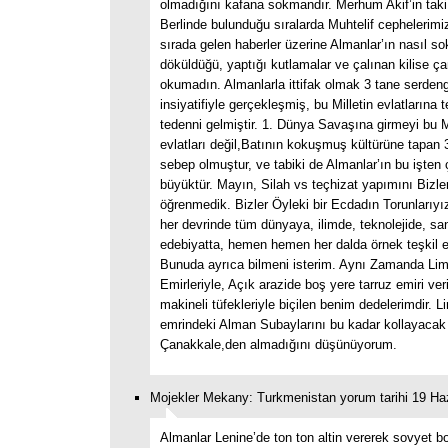
olmadığını kafana sokmandır. Merhum Akif’in tak
Berlinde bulunduğu sıralarda Muhtelif cephelerimi
sırada gelen haberler üzerine Almanlar’ın nasıl so
döküldüğü, yaptığı kutlamalar ve çalınan kilise ça
okumadın. Almanlarla ittifak olmak 3 tane serdeng
insiyatifiyle gerçekleşmiş, bu Milletin evlatlarına 
tedenni gelmiştir. 1. Dünya Savaşına girmeyi bu Mi
evlatları değil,Batının kokuşmuş kültürüne tapan
sebep olmuştur, ve tabiki de Almanlar’ın bu işten 
büyüktür. Mayın, Silah vs teçhizat yapımını Bizl
öğrenmedik. Bizler Öyleki bir Ecdadın Torunlarıyız
her devrinde tüm dünyaya, ilimde, teknolejide, sa
edebiyatta, hemen hemen her dalda örnek teşkil et
Bunuda ayrıca bilmeni isterim. Aynı Zamanda Li
Emirleriyle, Açık arazide boş yere tarruz emiri ve
makineli tüfekleriyle biçilen benim dedelerimdir. 
emrindeki Alman Subaylarını bu kadar kollayacak
Çanakkale,den almadığını düşünüyorum.
Mojekler Mekany: Turkmenistan yorum tarihi 19 Ha
Almanlar Lenine’de ton ton altin vererek sovyet bolş