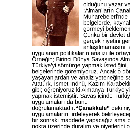
olduğunu yazar ve
:
Alman’ların Çana
Muharebeleri’nde g
belgelerde, kayna
görmeyi beklemem
Çünkü bir devlet d
gerçek niyetini ge
anlaşılmamasını i
uygulanan politikaların analizi ile ortaya
Örneğin; Birinci Dünya Savaşında Alm
Türkiye’yi sömürge yapmak istediğini,
belgelerinde göremiyoruz. Ancak o d
yaşayanlardan ve analiz yeteneğine sa
Atatürk, İsmet İnönü, Kazım Karabekir
gibi; öğreniyoruz ki Almanya Türkiye’y
yapmak istemiştir. Savaş içinde Türkiy
uygulamaları da bunu
doğrulamaktadır.
“Çanakkale”
deki niy
uygulamalarını irdeleyerek belirleyeceğ
bir sonraki maddede yapacağız ama b
nokta üzerinde duralım ve niyetlerini 