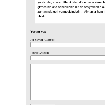
yapdirdilar, sonra Hitler iktidari döneminde almanl
girmesinin ana sebeplerinin biri’de sovyetlerinin ala
zamaninda geri vermedigindedir… Almanlar hem ing
tilkidir.
Yorum yap
Ad Soyad (Gerekli)
Email(Gerekli)