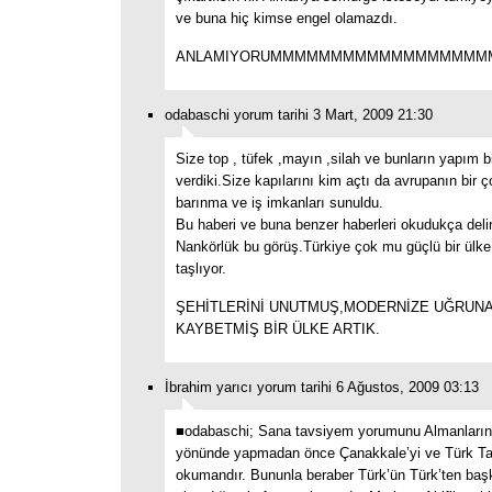
ve buna hiç kimse engel olamazdı.
ANLAMIYORUMMMMMMMMMMMMMMMMMM
odabaschi yorum tarihi 3 Mart, 2009 21:30
Size top , tüfek ,mayın ,silah ve bunların yapım bi
verdiki.Size kapılarını kim açtı da avrupanın bir 
barınma ve iş imkanları sunuldu.
Bu haberi ve buna benzer haberleri okudukça deli
Nankörlük bu görüş.Türkiye çok mu güçlü bir ülke,h
taşlıyor.
ŞEHİTLERİNİ UNUTMUŞ,MODERNİZE UĞRUN
KAYBETMİŞ BİR ÜLKE ARTIK.
İbrahim yarıcı yorum tarihi 6 Ağustos, 2009 03:13
■odabaschi; Sana tavsiyem yorumunu Almanların
yönünde yapmadan önce Çanakkale’yi ve Türk Tari
okumandır. Bununla beraber Türk’ün Türk’ten ba