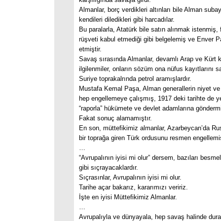
Almanlar, borç verdikleri altınları bile Alman subay
kendileri diledikleri gibi harcadılar.
Bu paralarla, Atatürk bile satın alınmak istenmiş, 
rüşveti kabul etmediği gibi belgelemiş ve Enver 
etmiştir.
Savaş sırasında Almanlar, devamlı Arap ve Kürt ka
ilgilenmiler, onların sözüm ona nüfus kayıtlarını 
Suriye toprakalrında petrol aramışlardır.
Mustafa Kemal Paşa, Alman generallerin niyet ve f
hep engellemeye çalışmış, 1917 deki tarihte de ye
“raporla” hükümete ve devlet adamlarına göndermiş
Fakat sonuç alamamıştır.
En son, müttefikimiz almanlar, Azarbeycan’da Ru
bir toprağa giren Türk ordusunu resmen engellemiş
…
“Avrupalının iyisi mi olur” dersem, bazıları besm
gibi sıçrayacaklardır.
Sıçrasınlar, Avrupalının iyisi mi olur.
Tarihe açar bakarız, kararımızı veririz.
İşte en iyisi Müttefikimiz Almanlar.
…
Avrupalıyla ve dünyayala, hep savaş halinde dura