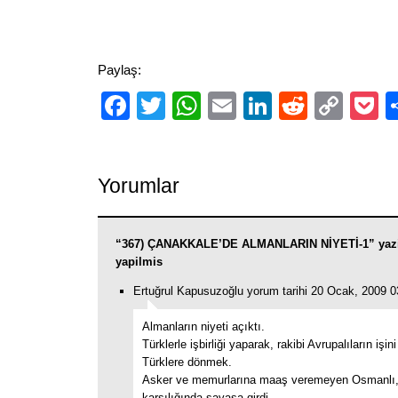
Paylaş:
Facebook
Twitter
WhatsApp
Email
LinkedIn
Reddit
Cop
P
Link
Yorumlar
“367) ÇANAKKALE’DE ALMANLARIN NİYETİ-1” yazi
yapilmis
Ertuğrul Kapusuzoğlu yorum tarihi 20 Ocak, 2009 0
Almanların niyeti açıktı.
Türklerle işbirliği yaparak, rakibi Avrupalıların işin
Türklere dönmek.
Asker ve memurlarına maaş veremeyen Osmanlı, 
karşılığında savaşa girdi.