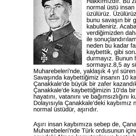
Hakkımızdır. Bu za
normal üstü insan
üzülürüz. Üzülürü
bunu savaşın bir g
kabulleniriz. Acab
verdiğimizden dah
ile sonuçlandırıl
neden bu kadar fa
kaybettik, gibi sor
durmayız. Bunun 
sormayız.8,5 ay 
Muharebeleri’nde, yaklaşık 4 yıl süren
Savaşında kaybettiğimiz insanın 10 kat
Çanakkale’de büyük bir zafer kazand
Çanakkale’de kaybettiğimizin 10’da biri
hayatını, vatanını ve bağımsızlığını ku
Dolayısıyla Çanakkale’deki kaybımız n
normal üstüdür, aşırıdır.
Aşırı insan kaybımıza sebep de, Çan
Muharebeleri’nde Türk ordusunun için