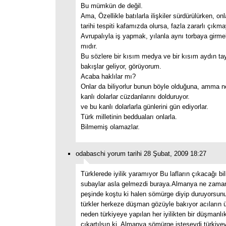
Bu mümkün de değil.
Ama, Özellikle batılarla ilişkiler sürdürülürken, onla
tarihi tespiti kafamızda olursa, fazla zararlı çıkma
Avrupalıyla iş yapmak, yılanla aynı torbaya girmek
mıdır.
Bu sözlere bir kısım medya ve bir kısım aydın ta
bakışlar geliyor, görüyorum.
Acaba haklılar mı?
Onlar da biliyorlur bunun böyle olduğuna, amma ne
kanlı dolarlar cüzdanlarını dolduruyor.
ve bu kanlı dolarlarla günlerini gün ediyorlar.
Türk milletinin bedduaları onlarla.
Bilmemiş olamazlar.
odabaschi yorum tarihi 28 Şubat, 2009 18:27
Türklerede iyilik yaramıyor Bu lafların çıkacağı b
subaylar asla gelmezdi buraya.Almanya ne zam
peşinde koştu ki halen sömürge diyip duruyorsu
türkler herkeze düşman gözüyle bakıyor acıların ü
neden türkiyeye yapılan her iyilikten bir düşmanl
çıkartılsın ki. Almanya sömürge isteseydi türkiyeyi