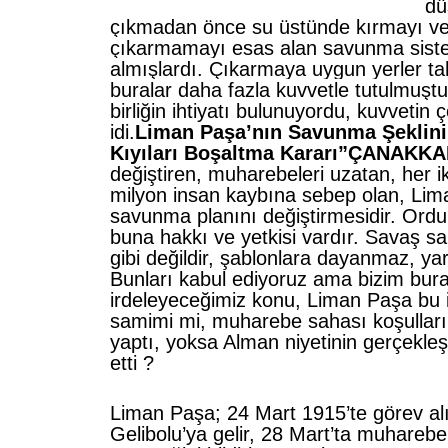
dü
çıkmadan önce su üstünde kırmayı ve
çıkarmamayı esas alan savunma sist
almışlardı. Çıkarmaya uygun yerler ta
buralar daha fazla kuvvetle tutulmuşt
birliğin ihtiyatı bulunuyordu, kuvvetin
idi.
Liman Paşa’nın Savunma Şeklini
Kıyıları Boşaltma Kararı”ÇANAKK
değiştiren, muharebeleri uzatan, her i
milyon insan kaybına sebep olan, Lim
savunma planını değiştirmesidir. Ord
buna hakkı ve yetkisi vardır. Savaş s
gibi değildir, şablonlara dayanmaz, yara
Bunları kabul ediyoruz ama bizim bur
irdeleyeceğimiz konu, Liman Paşa bu 
samimi mi, muharebe sahası koşulları
yaptı, yoksa Alman niyetinin gerçekl
etti ?
Liman Paşa; 24 Mart 1915’te görev alı
Gelibolu’ya gelir, 28 Mart’ta muhareb