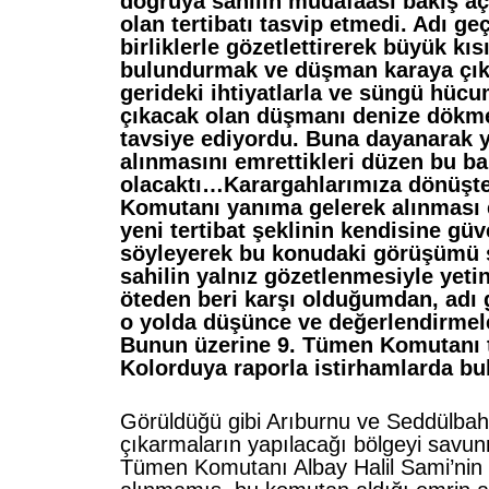
doğruya sahilin müdafaası bakış aç
olan tertibatı tasvip etmedi. Adı geç
birliklerle gözetlettirerek büyük kıs
bulundurmak ve düşman karaya çık
gerideki ihtiyatlarla ve süngü hücu
çıkacak olan düşmanı denize dökm
tavsiye ediyordu. Buna dayanarak 
alınmasını emrettikleri düzen bu ba
olacaktı…Karargahlarımıza dönüşt
Komutanı yanıma gelerek alınması 
yeni tertibat şeklinin kendisine gü
söyleyerek bu konudaki görüşümü 
sahilin yalnız gözetlenmesiyle yetin
öteden beri karşı olduğumdan, adı
o yolda düşünce ve değerlendirmel
Bunun üzerine 9. Tümen Komutanı 
Kolorduya raporla istirhamlarda b
Görüldüğü gibi Arıburnu ve Seddülbahir
çıkarmaların yapılacağı bölgeyi savun
Tümen Komutanı Albay Halil Sami’nin 