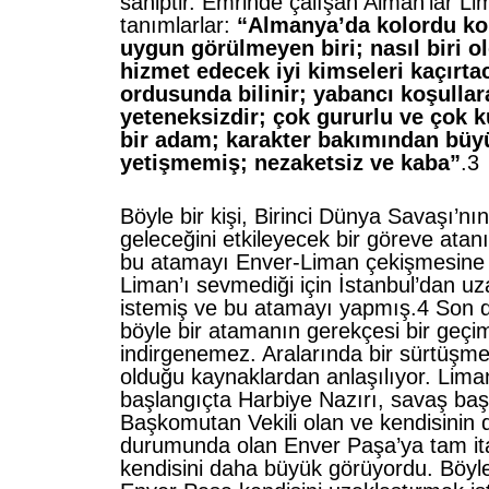
sahiptir. Emrinde çalışan Alman’lar Li
tanımlarlar:
“Almanya’da kolordu kom
uygun görülmeyen biri; nasıl biri 
hizmet edecek iyi kimseleri kaçırt
ordusunda bilinir; yabancı koşulla
yeteneksizdir; çok gururlu ve çok k
bir adam; karakter bakımından büy
yetişmemiş; nezaketsiz ve kaba”
.3
Böyle bir kişi, Birinci Dünya Savaşı’nın
geleceğini etkileyecek bir göreve atan
bu atamayı Enver-Liman çekişmesine 
Liman’ı sevmediği için İstanbul’dan u
istemiş ve bu atamayı yapmış.4 Son 
böyle bir atamanın gerekçesi bir geçim
indirgenemez. Aralarında bir sürtüşme
olduğu kaynaklardan anlaşılıyor. Lim
başlangıçta Harbiye Nazırı, savaş baş
Başkomutan Vekili olan ve kendisinin 
durumunda olan Enver Paşa’ya tam ita
kendisini daha büyük görüyordu. Böyl