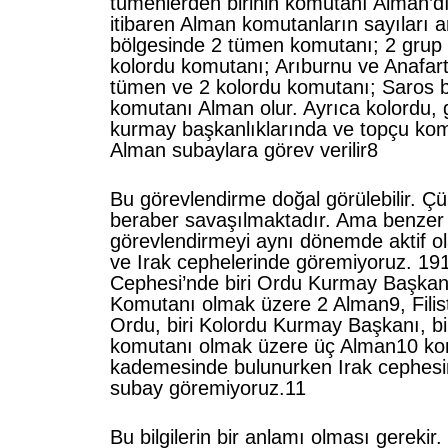
tümenlerden birinin komutanı Alman’d
itibaren Alman komutanların sayıları a
bölgesinde 2 tümen komutanı; 2 grup
kolordu komutanı; Arıburnu ve Anafart
tümen ve 2 kolordu komutanı; Saros 
komutanı Alman olur. Ayrıca kolordu,
kurmay başkanlıklarında ve topçu kom
Alman subaylara görev verilir8
Bu görevlendirme doğal görülebilir. Çün
beraber savaşılmaktadır. Ama benzer
görevlendirmeyi aynı dönemde aktif ola
ve Irak cephelerinde göremiyoruz. 191
Cephesi’nde biri Ordu Kurmay Başkan
Komutanı olmak üzere 2 Alman9, Filist
Ordu, biri Kolordu Kurmay Başkanı, b
komutanı olmak üzere üç Alman10 k
kademesinde bulunurken Irak cephesi
subay göremiyoruz.11
Bu bilgilerin bir anlamı olması gerekir