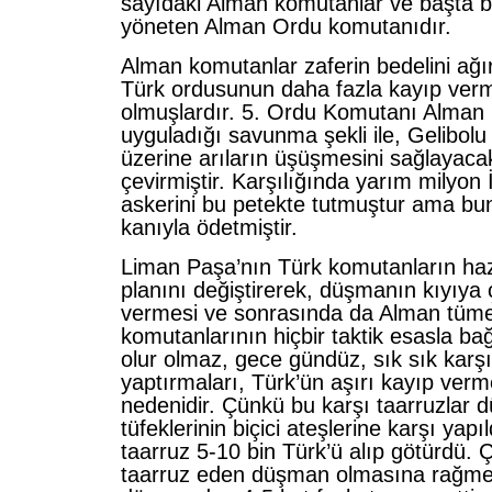
sayıdaki Alman komutanlar ve başta 
yöneten Alman Ordu komutanıdır.
Alman komutanlar zaferin bedelini ağır
Türk ordusunun daha fazla kayıp ver
olmuşlardır. 5. Ordu Komutanı Alman
uyguladığı savunma şekli ile, Gelibolu
üzerine arıların üşüşmesini sağlayaca
çevirmiştir. Karşılığında yarım milyon İ
askerini bu petekte tutmuştur ama bun
kanıyla ödetmiştir.
Liman Paşa’nın Türk komutanların ha
planını değiştirerek, düşmanın kıyıy
vermesi ve sonrasında da Alman tüme
komutanlarının hiçbir taktik esasla b
olur olmaz, gece gündüz, sık sık karşı
yaptırmaları, Türk’ün aşırı kayıp verm
nedenidir. Çünkü bu karşı taarruzlar 
tüfeklerinin biçici ateşlerine karşı yapıl
taarruz 5-10 bin Türk’ü alıp götürdü.
taarruz eden düşman olmasına rağme