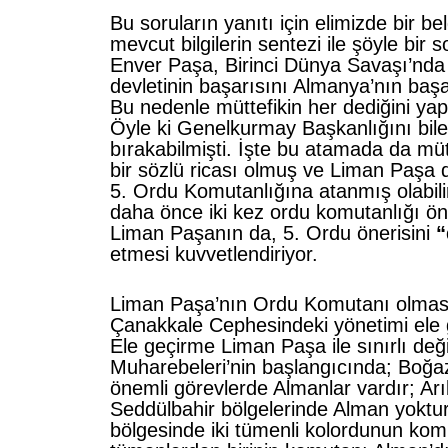
Bu soruların yanıtı için elimizde bir b
mevcut bilgilerin sentezi ile şöyle bir s
Enver Paşa, Birinci Dünya Savaşı’nd
devletinin başarısını Almanya’nın başa
Bu nedenle müttefikin her dediğini ya
Öyle ki Genelkurmay Başkanlığını bile
bırakabilmişti. İşte bu atamada da mü
bir sözlü ricası olmuş ve Liman Paşa 
5. Ordu Komutanlığına atanmış olabili
daha önce iki kez ordu komutanlığı ön
Liman Paşanın da, 5. Ordu önerisini
“
etmesi kuvvetlendiriyor.
Liman Paşa’nın Ordu Komutanı olması
Çanakkale Cephesindeki yönetimi ele g
Ele geçirme Liman Paşa ile sınırlı değ
Muharebeleri’nin başlangıcında; Boğa
önemli görevlerde Almanlar vardır; Ar
Seddülbahir bölgelerinde Alman yokt
bölgesinde iki tümenli kolordunun kom