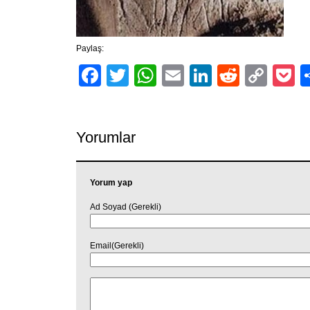
Paylaş:
Facebook
Twitter
WhatsApp
Email
LinkedIn
Reddit
Cop
P
Link
Yorumlar
Yorum yap
Ad Soyad (Gerekli)
Email(Gerekli)