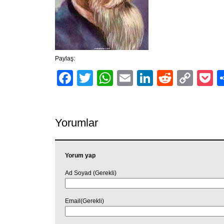
Paylaş:
Facebook
Twitter
WhatsApp
Email
LinkedIn
Reddit
Cop
P
Link
Yorumlar
Yorum yap
Ad Soyad (Gerekli)
Email(Gerekli)