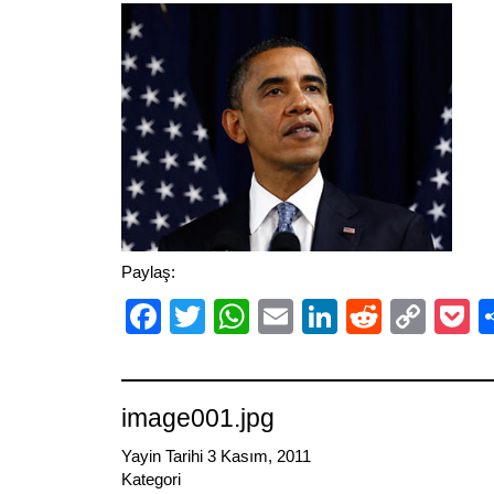
Paylaş:
Facebook
Twitter
WhatsApp
Email
LinkedIn
Reddit
Cop
P
Link
image001.jpg
Yayin Tarihi 3 Kasım, 2011
Kategori