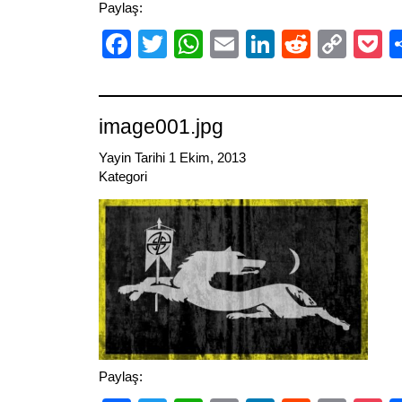
Paylaş:
Facebook
Twitter
WhatsApp
Email
LinkedIn
Reddit
Cop
P
Link
image001.jpg
Yayin Tarihi 1 Ekim, 2013
Kategori
Paylaş: