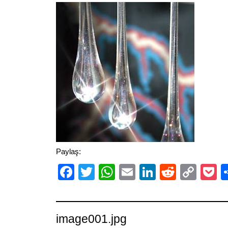
Paylaş:
Facebook
Twitter
WhatsApp
Email
LinkedIn
Reddit
Cop
P
Link
image001.jpg