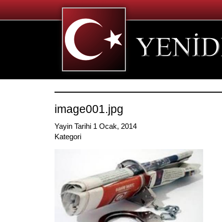
image001.jpg
Yayin Tarihi 1 Ocak, 2014
Kategori