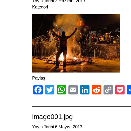
Yayin Tarihi 2 Haziran, 2013
Kategori
Paylaş:
Facebook
Twitter
WhatsApp
Email
LinkedIn
Reddit
Cop
P
Link
image001.jpg
Yayin Tarihi 6 Mayıs, 2013