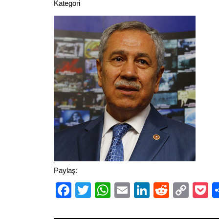
Kategori
Paylaş:
Facebook
Twitter
WhatsApp
Email
LinkedIn
Reddit
Cop
P
Link