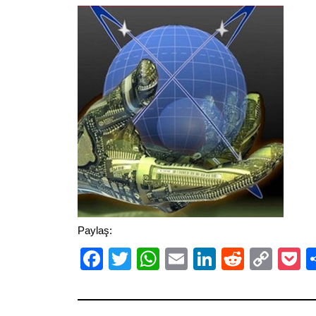
Paylaş:
Facebook
Twitter
WhatsApp
Email
LinkedIn
Reddit
Cop
P
Link