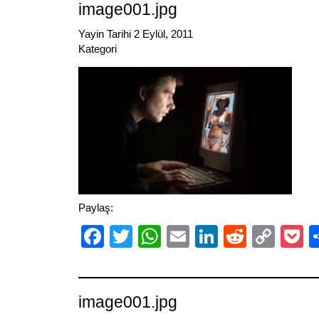
image001.jpg
Yayin Tarihi 2 Eylül, 2011
Kategori
Paylaş:
Facebook
Twitter
WhatsApp
Email
LinkedIn
Reddit
Cop
P
Link
image001.jpg