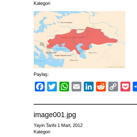
Kategori
Paylaş:
Facebook
Twitter
WhatsApp
Email
LinkedIn
Reddit
Cop
P
Link
image001.jpg
Yayin Tarihi 1 Mart, 2012
Kategori