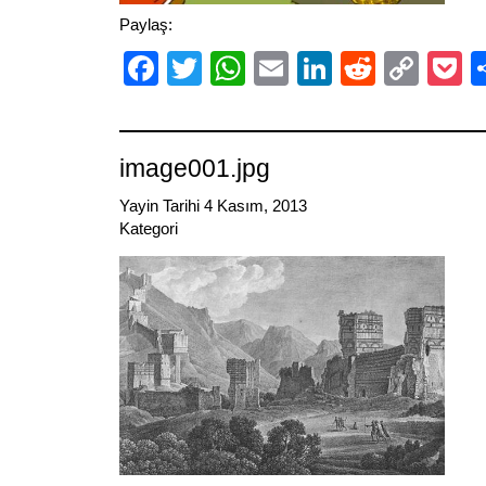
Paylaş:
Facebook
Twitter
WhatsApp
Email
LinkedIn
Reddit
Cop
P
Link
image001.jpg
Yayin Tarihi 4 Kasım, 2013
Kategori