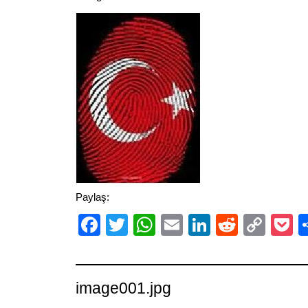
Paylaş:
Facebook
Twitter
WhatsApp
Email
LinkedIn
Reddit
Cop
P
Link
image001.jpg