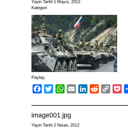
Yayin Tarihi 1 Mayıs, 2012
Kategori
Paylaş:
Facebook
Twitter
WhatsApp
Email
LinkedIn
Reddit
Cop
P
Link
image001.jpg
Yayin Tarihi 2 Nisan, 2012