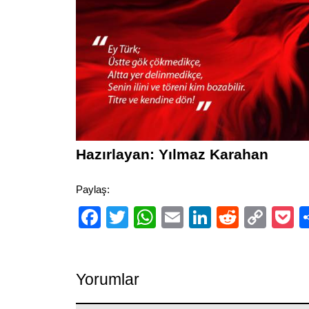
Hazırlayan: Yılmaz Karahan
Paylaş:
Facebook
Twitter
WhatsApp
Email
LinkedIn
Reddit
Cop
P
Link
Yorumlar