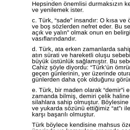
Hepsinden önemlisi durmaksızın k
ve yenilemek ister.
c. Türk, “sade” insandır: O kısa ve
ve boş sözlerden nefret eder. Bu se
açık ve yalın” olmak onun en belirg
vasıflarındandır.
d. Türk, ata erken zamanlarda sah
atın sürati ve hareketli oluşu sebe
büyük üstünlük sağlamıştır. Bu seb
Cahiz şöyle diyordu: “Türk’ün ömrü
geçen günlerinin, yer üzerinde otur
günlerden daha çok olduğunu görür
e. Türk, bir maden olarak “demir”i e
zamanda bilmiş, demiri çelik halin
silahlara sahip olmuştur. Böylesine 
ve yukarda sözünü ettiğimiz “at”ı i
karşı başarılı olmuştur.
Türk böylece kendisine mahsus özel