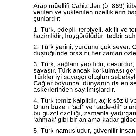
Arap müellifi Cahiz’den (ö. 869) iti
verilen ve yüklenilen özelliklerin baş
şunlardır:
1. Türk, edepli, terbiyeli, akıllı ve te
hazimlidir; hoşgörülüdür; tedbir sahi
2. Türk yerini, yurdunu çok sever. 
düştüğünde orasını her zaman özle
3. Türk, sağlam yapılıdır, cesurdur,
savaşır. Türk ancak korkulması ge
Türkler iyi savaşçı oluşları sebebiy
Çağlar boyunca, dünyanın da en s
askerlerinden sayılmışlardır.
4. Türk temiz kalplidir, açık sözlü ve
Onun bazen “saf” ve “sade-dil” olar
bu güzel özelliği, zamanla yadırga
‘ahmak’ gibi bir anlama kadar gidec
5. Türk namusludur, güvenilir insand