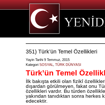
351) Türk’ün Temel Özellikleri
Yayin Tarihi 9 Temmuz, 2015
Kategori
SOSYAL
,
TÜRK DÜNYASI
Türk’ün Temel Özellikl
İlk bakışta etkili olan fizikî özellikl
dışardan görülmeyen, fakat onu Tü
özellikleri vardır. Bu türden özellikle
yakından tanıdıktan sonra herkes k
edecektir.