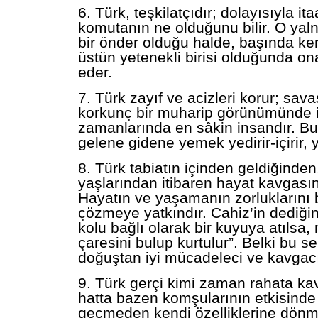
6. Türk, teşkilatçıdır; dolayısıyla ita
komutanın ne olduğunu bilir. O yaln
bir önder olduğu halde, başında k
üstün yetenekli birisi olduğunda on
eder.
7. Türk zayıf ve acizleri korur; sa
korkunç bir muharip görünümünde i
zamanlarında en sâkin insandır. B
gelene gidene yemek yedirir-içirir, 
8. Türk tabiatın içinden geldiğinde
yaşlarından itibaren hayat kavgasın
Hayatın ve yaşamanın zorluklarını bi
çözmeye yatkındır. Cahiz’in dediğin
kolu bağlı olarak bir kuyuya atılsa,
çaresini bulup kurtulur”. Belki bu 
doğuştan iyi mücadeleci ve kavgacı
9. Türk gerçi kimi zaman rahata k
hatta bazen komşularının etkisinde
geçmeden kendi özelliklerine dönmes