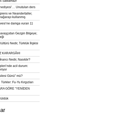
 Satılamaz!
‘hediyesi’… Unutulan ders
iens ve Neandertaller,
mağarayı kullanmış
vesi’ne damga vuran 11
avaşçıdan Gezgin Bilgeye;
eği
ltürü Nedir, Türklük İlişkisi
DIZ KARARGÂHI
İnancı Nedir, Nasıldır?
pleri’nde acil durum:
eriyor
 Ailesi Günü” mü?
Türkler: Fu-Yu Kırgızları
ARA GÖRE “YENİDEN
züldük
lar