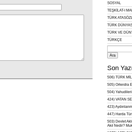
SOSYAL
TEŞKİLAT-I M
TÜRK ATASÖZ
TÜRK DÜNYAS
TÜRK VE DÜN
TÜRKÇE
Arama:
Son Yazı
506) TÜRK MİL
505) Orkestra 
504) Yahudileri
424) VATAN SE
423) Aydınlanm
447) Harda Tür
503) Devlet Akl
Akıl Nedir? Muk