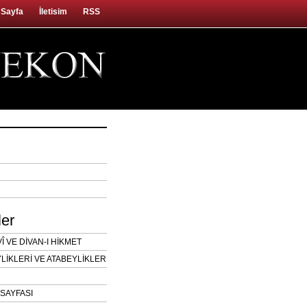
 Sayfa
İletisim
RSS
ler
 VE DİVAN-I HİKMET
LİKLERİ VE ATABEYLİKLER
SAYFASI