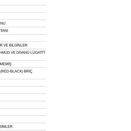
UNU
TANI
 VE BİLGİNLER
HMUD VE DİVANÜ LÜGATİ'T
NMEMİŞ
H (RED-BLACK) BRİÇ
SİMLER