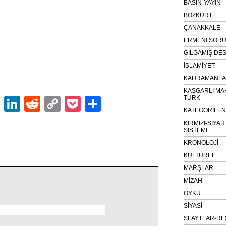
BASIN-YAYIN
BOZKURT
ÇANAKKALE
ERMENİ SOR
GILGAMIŞ DES
İSLAMİYET
KAHRAMANLAR
KAŞGARLI MA
TÜRK
ok
er
atsApp
Email
LinkedIn
Reddit
Copy
Pocket
Share
KATEGORİLE
Link
KIRMIZI-SİYA
SİSTEMİ
KRONOLOJİ
KÜLTÜREL
MARŞLAR
MİZAH
ÖYKÜ
SİYASİ
SLAYTLAR-RE