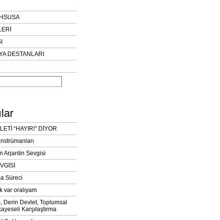
AHSUSA
LERİ
I
YA DESTANLARI
lar
LETİ “HAYIR!” DİYOR
Enstrümanları
n Arjantin Sevgisi
VGİSİ
a Süreci
k var oralıyam
ı, Derin Devlet, Toplumsal
ayeseli Karşılaştırma