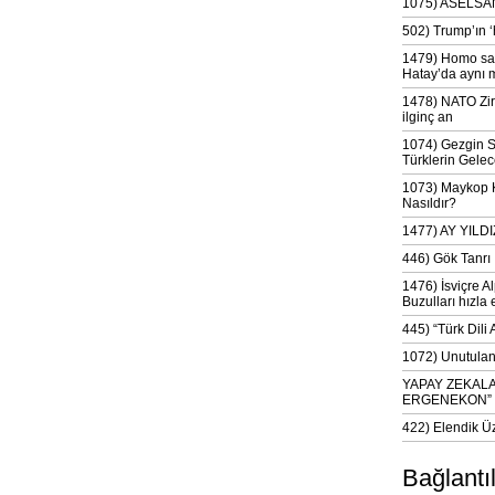
1075) ASELSAN
502) Trump’ın 
1479) Homo sap
Hatay’da aynı 
1478) NATO Zir
ilginç an
1074) Gezgin S
Türklerin Gelec
1073) Maykop Kü
Nasıldır?
1477) AY YIL
446) Gök Tanrı 
1476) İsviçre Al
Buzulları hızla 
445) “Türk Dili
1072) Unutulan 
YAPAY ZEKAL
ERGENEKON”
422) Elendik Ü
Bağlantı