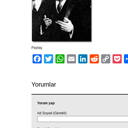
Paylaş:
Facebook
Twitter
WhatsApp
Email
LinkedIn
Reddit
Cop
P
Link
Yorumlar
Yorum yap
Ad Soyad (Gerekli)