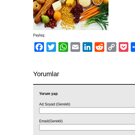
Paylaş:
Facebook
Twitter
WhatsApp
Email
LinkedIn
Reddit
Cop
P
Link
Yorumlar
Yorum yap
Ad Soyad (Gerekli)
Email(Gerekli)