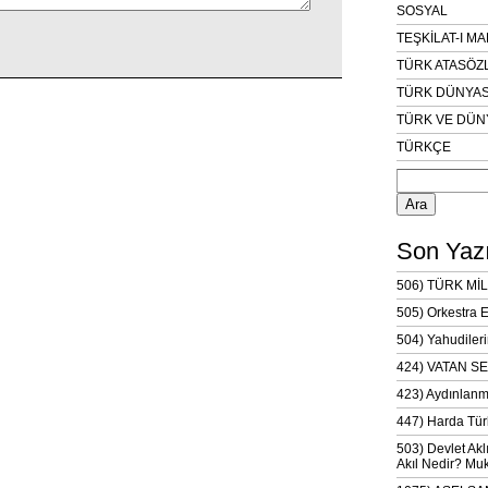
SOSYAL
TEŞKİLAT-I M
TÜRK ATASÖZ
TÜRK DÜNYAS
TÜRK VE DÜN
TÜRKÇE
Arama:
Son Yazı
506) TÜRK MİL
505) Orkestra 
504) Yahudileri
424) VATAN SE
423) Aydınlanm
447) Harda Tür
503) Devlet Akl
Akıl Nedir? Muk