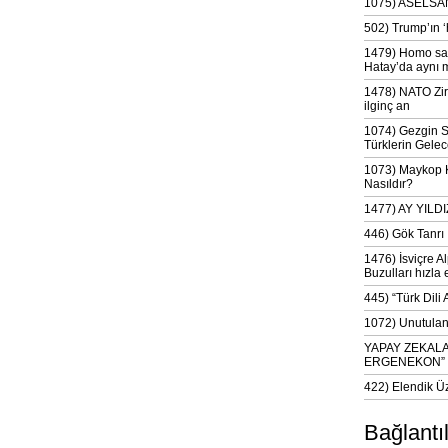
1075) ASELSAN
502) Trump’ın 
1479) Homo sap
Hatay’da aynı 
1478) NATO Zir
ilginç an
1074) Gezgin S
Türklerin Gelec
1073) Maykop Kü
Nasıldır?
1477) AY YIL
446) Gök Tanrı 
1476) İsviçre Al
Buzulları hızla 
445) “Türk Dili
1072) Unutulan 
YAPAY ZEKAL
ERGENEKON”
422) Elendik Ü
Bağlantı