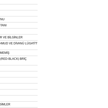
UNU
TANI
 VE BİLGİNLER
HMUD VE DİVANÜ LÜGATİ'T
NMEMİŞ
H (RED-BLACK) BRİÇ
SİMLER