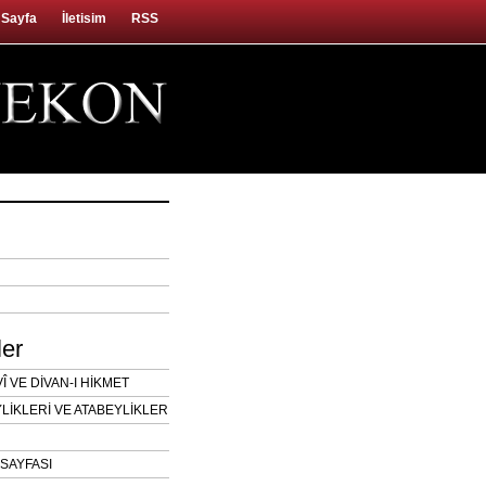
 Sayfa
İletisim
RSS
ler
 VE DİVAN-I HİKMET
LİKLERİ VE ATABEYLİKLER
SAYFASI