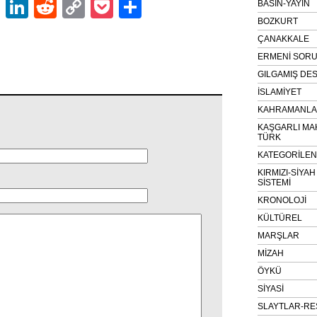
ok
er
atsApp
Email
LinkedIn
Reddit
Copy
Pocket
Share
BASIN-YAYIN
BOZKURT
Link
ÇANAKKALE
ERMENİ SOR
GILGAMIŞ DES
İSLAMİYET
KAHRAMANLAR
KAŞGARLI MA
TÜRK
KATEGORİLE
KIRMIZI-SİYA
SİSTEMİ
KRONOLOJİ
KÜLTÜREL
MARŞLAR
MİZAH
ÖYKÜ
SİYASİ
SLAYTLAR-RE