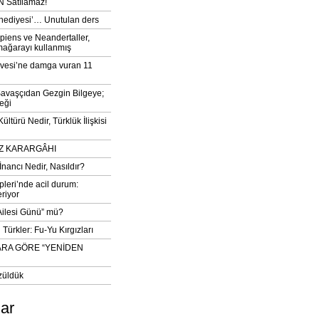
 Satılamaz!
‘hediyesi’… Unutulan ders
iens ve Neandertaller,
mağarayı kullanmış
vesi’ne damga vuran 11
avaşçıdan Gezgin Bilgeye;
eği
ltürü Nedir, Türklük İlişkisi
DIZ KARARGÂHI
İnancı Nedir, Nasıldır?
pleri’nde acil durum:
eriyor
 Ailesi Günü” mü?
Türkler: Fu-Yu Kırgızları
ARA GÖRE “YENİDEN
züldük
lar