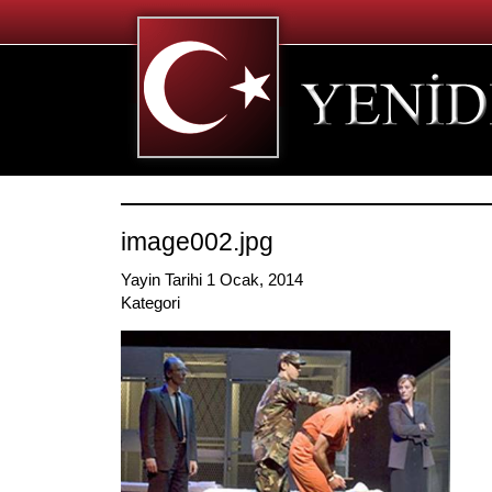
image002.jpg
Yayin Tarihi 1 Ocak, 2014
Kategori