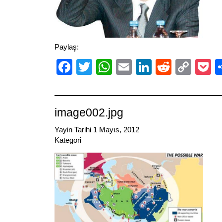
Paylaş:
Facebook
Twitter
WhatsApp
Email
LinkedIn
Reddit
Cop
P
Link
image002.jpg
Yayin Tarihi 1 Mayıs, 2012
Kategori