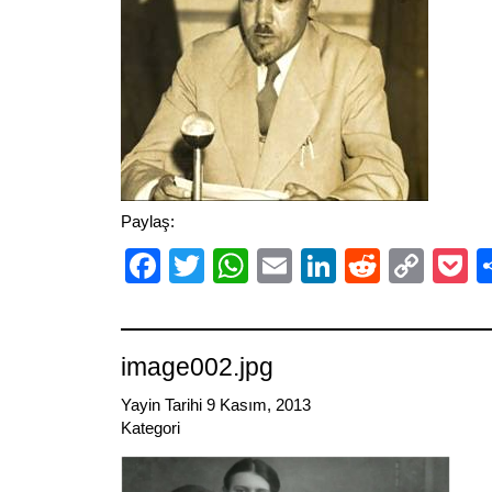
Paylaş:
Facebook
Twitter
WhatsApp
Email
LinkedIn
Reddit
Cop
P
Link
image002.jpg
Yayin Tarihi 9 Kasım, 2013
Kategori