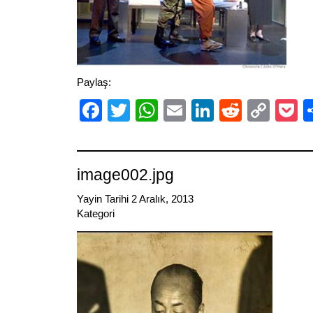
Paylaş:
Facebook
Twitter
WhatsApp
Email
LinkedIn
Reddit
Cop
P
Link
image002.jpg
Yayin Tarihi 2 Aralık, 2013
Kategori