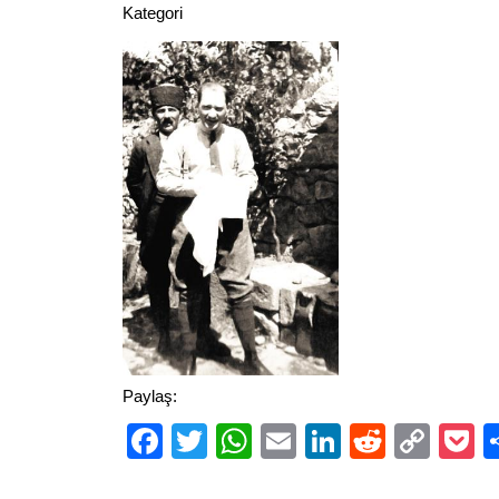
Kategori
Paylaş:
Facebook
Twitter
WhatsApp
Email
LinkedIn
Reddit
Cop
P
Link