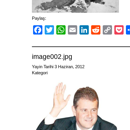
Paylaş:
Facebook
Twitter
WhatsApp
Email
LinkedIn
Reddit
Cop
P
Link
image002.jpg
Yayin Tarihi 3 Haziran, 2012
Kategori