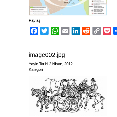
Paylaş:
Facebook
Twitter
WhatsApp
Email
LinkedIn
Reddit
Cop
P
Link
image002.jpg
Yayin Tarihi 2 Nisan, 2012
Kategori