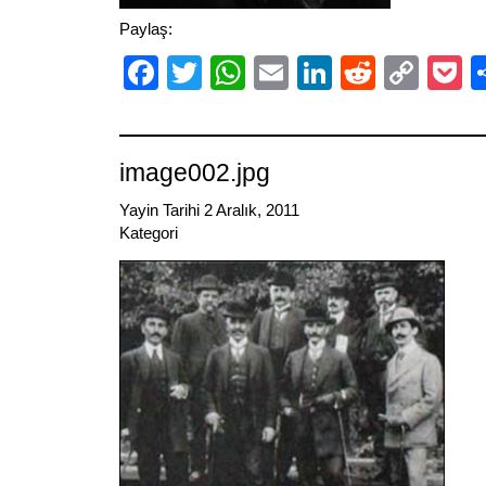
Paylaş:
Facebook
Twitter
WhatsApp
Email
LinkedIn
Reddit
Cop
P
Link
image002.jpg
Yayin Tarihi 2 Aralık, 2011
Kategori