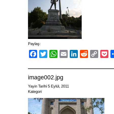
Paylaş:
Facebook
Twitter
WhatsApp
Email
LinkedIn
Reddit
Cop
P
Link
image002.jpg
Yayin Tarihi 5 Eylül, 2011
Kategori