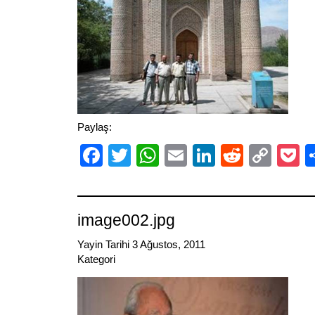
Paylaş:
Facebook
Twitter
WhatsApp
Email
LinkedIn
Reddit
Cop
P
Link
image002.jpg
Yayin Tarihi 3 Ağustos, 2011
Kategori