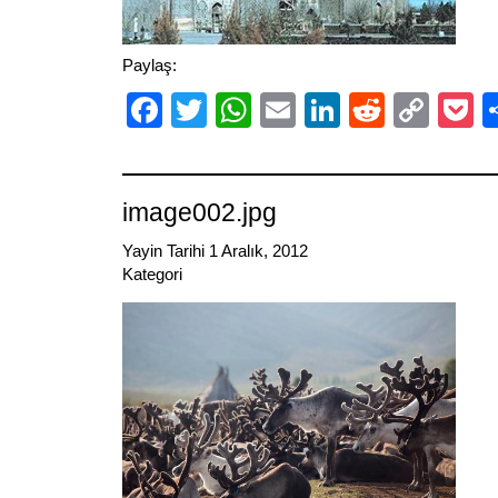
Paylaş:
Facebook
Twitter
WhatsApp
Email
LinkedIn
Reddit
Cop
P
Link
image002.jpg
Yayin Tarihi 1 Aralık, 2012
Kategori