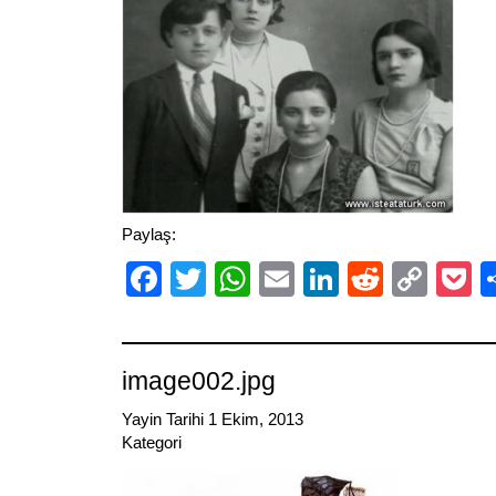
Paylaş:
Facebook
Twitter
WhatsApp
Email
LinkedIn
Reddit
Cop
P
Link
image002.jpg
Yayin Tarihi 1 Ekim, 2013
Kategori