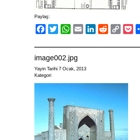
Paylaş:
Facebook
Twitter
WhatsApp
Email
LinkedIn
Reddit
Cop
P
Link
image002.jpg
Yayin Tarihi 7 Ocak, 2013
Kategori