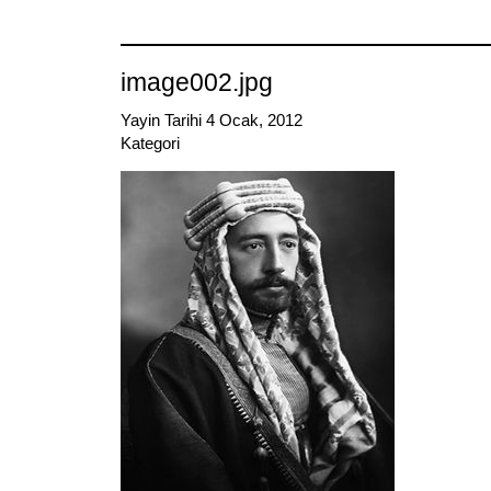
Link
image002.jpg
Yayin Tarihi 4 Ocak, 2012
Kategori