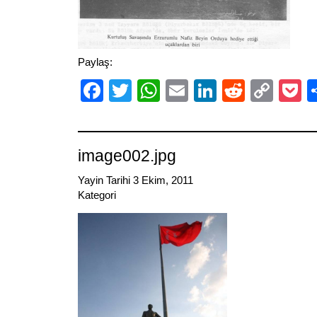
Paylaş:
Facebook
Twitter
WhatsApp
Email
LinkedIn
Reddit
Cop
P
Link
image002.jpg
Yayin Tarihi 3 Ekim, 2011
Kategori