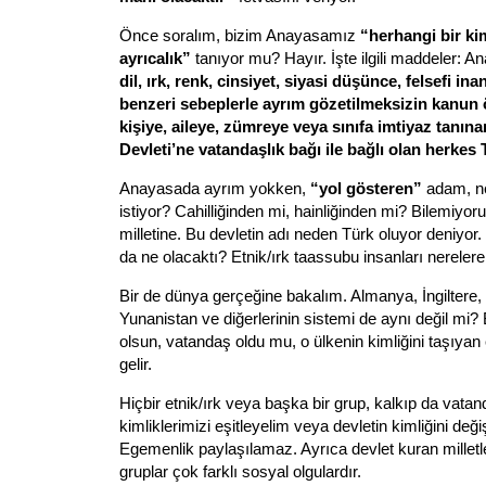
Önce soralım, bizim Anayasamız
“herhangi bir ki
ayrıcalık”
tanıyor mu? Hayır. İşte ilgili maddeler: 
dil, ırk, renk, cinsiyet, siyasi düşünce, felsefi in
benzeri sebeplerle ayrım gözetilmeksizin kanun ö
kişiye, aileye, zümreye veya sınıfa imtiyaz tanın
Devleti’ne vatandaşlık bağı ile bağlı olan herkes 
Anayasada ayrım yokken,
“yol gösteren”
adam, ne
istiyor? Cahilliğinden mi, hainliğinden mi? Bilemiyor
milletine. Bu devletin adı neden Türk oluyor deniyor
da ne olacaktı? Etnik/ırk taassubu insanları nerelere 
Bir de dünya gerçeğine bakalım.
Almanya
,
İngiltere
,
Yunanistan ve diğerlerinin sistemi de aynı değil mi? B
olsun, vatandaş oldu mu, o ülkenin kimliğini taşıya
gelir.
Hiçbir etnik/ırk veya başka bir grup, kalkıp da vatan
kimliklerimizi eşitleyelim veya devletin kimliğini değ
Egemenlik paylaşılamaz. Ayrıca devlet kuran milletle
gruplar çok farklı sosyal olgulardır.