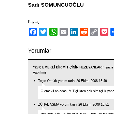
Sadi SOMUNCUOĞLU
Paylaş:
Facebook
Twitter
WhatsApp
Email
LinkedIn
Reddit
Cop
P
Link
Yorumlar
“297) EMEKLİ BİR MİT’ÇİNİN HEZEYANLARI” yazis
yapilmis
Tegin Öztürk yorum tarihi 26 Ekim, 2008 15:49
O emekli arkadaş, MİT’çilikten çok simitçilik yapm
ZÜHAL ASMA yorum tarihi 26 Ekim, 2008 16:51