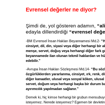
Evrensel değerler ne diyor?
Şimdi de, yol gösteren adamın,
“al
edayla dillendirdiği
“evrensel değe
-BM Evrensel İnsan Hakları Beyannamesi Md.2-
“H
cinsiyet, dil, din, siyasi veya diğer herhangi bir a
menşe, servet, doğuş veya herhangi diğer fark g
beyannamede ilan olunan tekmil haklardan ve hür
edebilir.”
-Avrupa İnsan Hakları Sözleşmesi Md.14-
“Bu söz
özgürlüklerden yararlanma, cinsiyet, ırk, renk, dil
diğer kanaatler, ulusal veya sosyal köken, ulusal
servet, doğum veya herhangi başka bir durum b
ayırımcılık yapılmadan sağlanır.”
Demek ki, hiç kimse herhangi bir grubun mensubuy
isteyemez. Nerede isteyemez? Egemen bir devletin