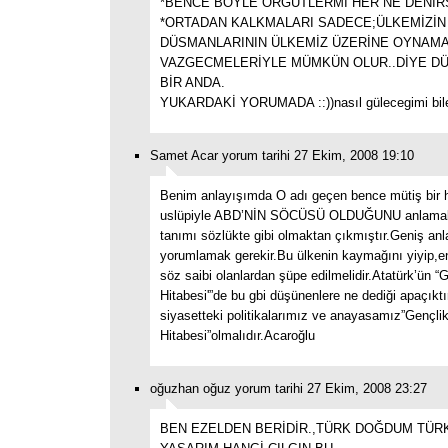
*BENCE BÖYLE ÖRGÜTLERMİ HER NE DENİR
*ORTADAN KALKMALARI SADECE;ÜLKEMİZİN 
DÜSMANLARININ ÜLKEMİZ ÜZERİNE OYNAM
VAZGECMELERİYLE MÜMKÜN OLUR..DİYE D
BİR ANDA.
YUKARDAKİ YORUMADA ::))nasıl gülecegimi bil
Samet Acar yorum tarihi 27 Ekim, 2008 19:10
Benim anlayışımda O adı geçen bence mütiş bir 
uslüpiyle ABD’NİN SÖCÜSÜ OLDUĞUNU anlamak
tanımı sözlükte gibi olmaktan çıkmıştır.Geniş an
yorumlamak gerekir.Bu ülkenin kaymağını yiyip,e
söz saibi olanlardan şüpe edilmelidir.Atatürk’ün “
Hitabesi'”de bu gbi düşünenlere ne dediği apaçıktı
siyasetteki politikalarımız ve anayasamız”Gençli
Hitabesi”olmalıdır.Acaroğlu
oğuzhan oğuz yorum tarihi 27 Ekim, 2008 23:27
BEN EZELDEN BERİDİR.,TÜRK DOĞDUM TÜR