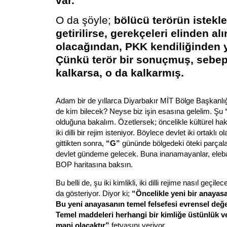
var.
O da şöyle;
bölücü terörün istekle
getirilirse, gerekçeleri elinden al
olacağından,
PKK
kendiliğinden 
Çünkü terör bir sonuçmuş, sebep
kalkarsa, o da kalkarmış.
Adam bir de yıllarca
Diyarbakır
MİT
Bölge Başkanlı
de kim bilecek? Neyse biz işin esasına gelelim. Şu
olduğuna bakalım. Özetlersek; öncelikle kültürel haklar
iki dilli bir rejim isteniyor. Böylece devlet iki ortaklı 
gittikten sonra,
“G”
gününde bölgedeki öteki parçala
devlet gündeme gelecek. Buna inanamayanlar, eleba
BOP haritasına baksın.
Bu belli de, şu iki kimlikli, iki dilli rejime nasıl geç
da gösteriyor. Diyor ki;
“Öncelikle yeni bir anayasa
Bu yeni anayasanın temel felsefesi evrensel değe
Temel maddeleri herhangi bir kimliğe üstünlük v
mani olacaktır”
fetvasını veriyor.