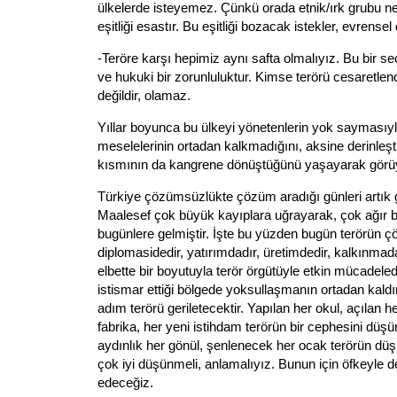
ülkelerde isteyemez. Çünkü orada etnik/ırk grubu ne 
eşitliği esastır. Bu eşitliği bozacak istekler, evrensel
-Teröre karşı hepimiz aynı safta olmalıyız. Bu bir seç
ve hukuki bir zorunluluktur. Kimse terörü cesaretle
değildir, olamaz.
Yıllar boyunca bu ülkeyi yönetenlerin yok saymasıyl
meselelerinin ortadan kalkmadığını, aksine derinleştiği
kısmının da kangrene dönüştüğünü yaşayarak görü
Türkiye çözümsüzlükte çözüm aradığı günleri artık g
Maalesef çok büyük kayıplara uğrayarak, çok ağır 
bugünlere gelmiştir. İşte bu yüzden bugün terörün ç
diplomasidedir, yatırımdadır, üretimdedir, kalkınmada
elbette bir boyutuyla terör örgütüyle etkin mücadele
istismar ettiği bölgede yoksullaşmanın ortadan kaldır
adım terörü geriletecektir. Yapılan her okul, açılan h
fabrika, her yeni istihdam terörün bir cephesini düşü
aydınlık her gönül, şenlenecek her ocak terörün dü
çok iyi düşünmeli, anlamalıyız. Bunun için öfkeyle de
edeceğiz.