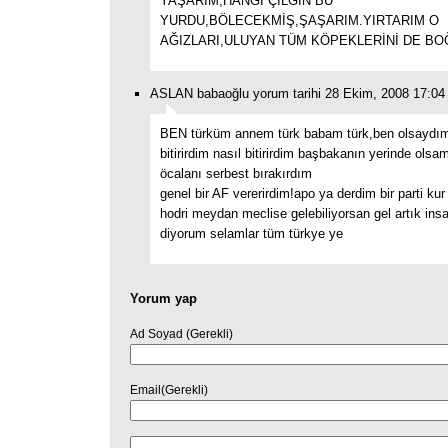
YAŞARIM,HANGİ ÇILGIN BU
YURDU,BÖLECEKMİŞ,ŞAŞARIM.YIRTARIM O
AĞIZLARI,ULUYAN TÜM KÖPEKLERİNİ DE BO
ASLAN babaoğlu yorum tarihi 28 Ekim, 2008 17:04
BEN türküm annem türk babam türk,ben olsaydım
bitirirdim nasıl bitirirdim başbakanın yerinde olsa
öcalanı serbest bırakırdım
genel bir AF vererirdim!apo ya derdim bir parti ku
hodri meydan meclise gelebiliyorsan gel artık ins
diyorum selamlar tüm türkye ye
Yorum yap
Ad Soyad (Gerekli)
Email(Gerekli)