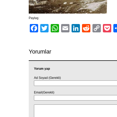
Paylaş:
Facebook
Twitter
WhatsApp
Email
LinkedIn
Reddit
Cop
P
Link
Yorumlar
Yorum yap
Ad Soyad (Gerekli)
Email(Gerekli)