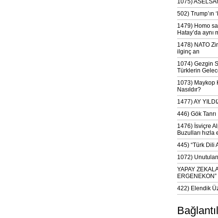
1075) ASELSAN
502) Trump’ın 
1479) Homo sap
Hatay’da aynı 
1478) NATO Zir
ilginç an
1074) Gezgin S
Türklerin Gelec
1073) Maykop Kü
Nasıldır?
1477) AY YIL
446) Gök Tanrı 
1476) İsviçre Al
Buzulları hızla 
445) “Türk Dili
1072) Unutulan 
YAPAY ZEKAL
ERGENEKON”
422) Elendik Ü
Bağlantı