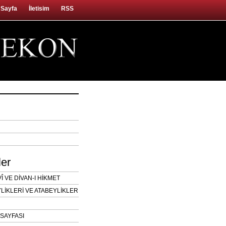
 Sayfa
İletisim
RSS
ler
 VE DİVAN-I HİKMET
LİKLERİ VE ATABEYLİKLER
SAYFASI