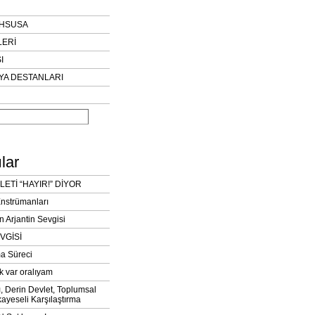
AHSUSA
LERİ
I
YA DESTANLARI
lar
LETİ “HAYIR!” DİYOR
Enstrümanları
n Arjantin Sevgisi
VGİSİ
a Süreci
k var oralıyam
ı, Derin Devlet, Toplumsal
ayeseli Karşılaştırma