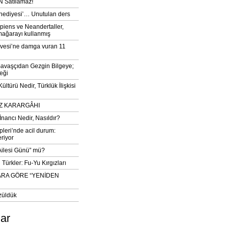
 Satılamaz!
‘hediyesi’… Unutulan ders
iens ve Neandertaller,
mağarayı kullanmış
vesi’ne damga vuran 11
avaşçıdan Gezgin Bilgeye;
eği
ltürü Nedir, Türklük İlişkisi
DIZ KARARGÂHI
İnancı Nedir, Nasıldır?
pleri’nde acil durum:
eriyor
 Ailesi Günü” mü?
Türkler: Fu-Yu Kırgızları
ARA GÖRE “YENİDEN
züldük
lar