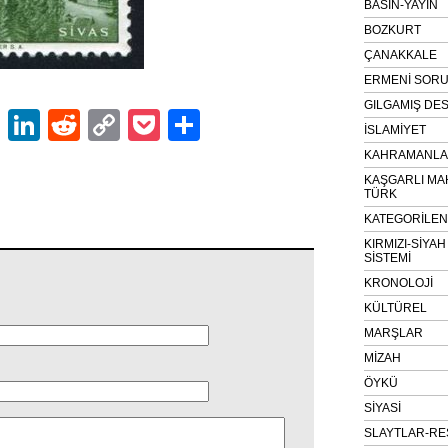
BASIN-YAYIN
BOZKURT
ÇANAKKALE
ERMENİ SOR
GILGAMIŞ DES
ok
er
atsApp
Email
LinkedIn
Reddit
Copy
Pocket
Share
İSLAMİYET
Link
KAHRAMANLAR
KAŞGARLI MA
TÜRK
KATEGORİLE
KIRMIZI-SİYA
SİSTEMİ
KRONOLOJİ
KÜLTÜREL
MARŞLAR
MİZAH
ÖYKÜ
SİYASİ
SLAYTLAR-RE