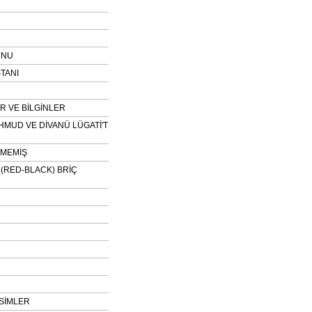
UNU
TANI
 VE BİLGİNLER
HMUD VE DİVANÜ LÜGATİ'T
NMEMİŞ
H (RED-BLACK) BRİÇ
SİMLER