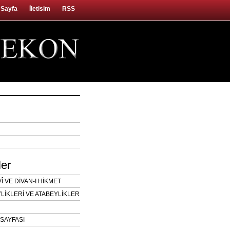
 Sayfa
İletisim
RSS
ler
 VE DİVAN-I HİKMET
LİKLERİ VE ATABEYLİKLER
SAYFASI