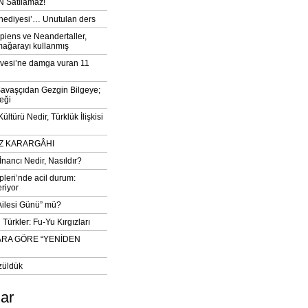
 Satılamaz!
‘hediyesi’… Unutulan ders
iens ve Neandertaller,
mağarayı kullanmış
vesi’ne damga vuran 11
avaşçıdan Gezgin Bilgeye;
eği
ltürü Nedir, Türklük İlişkisi
DIZ KARARGÂHI
İnancı Nedir, Nasıldır?
pleri’nde acil durum:
eriyor
 Ailesi Günü” mü?
Türkler: Fu-Yu Kırgızları
ARA GÖRE “YENİDEN
züldük
lar