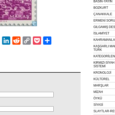
BASIN-YAYIN
BOZKURT
ÇANAKKALE
ERMENİ SOR
GILGAMIŞ DES
İSLAMİYET
ok
er
atsApp
Email
LinkedIn
Reddit
Copy
Pocket
Share
KAHRAMANLAR
Link
KAŞGARLI MA
TÜRK
KATEGORİLE
KIRMIZI-SİYA
SİSTEMİ
KRONOLOJİ
KÜLTÜREL
MARŞLAR
MİZAH
ÖYKÜ
SİYASİ
SLAYTLAR-RE