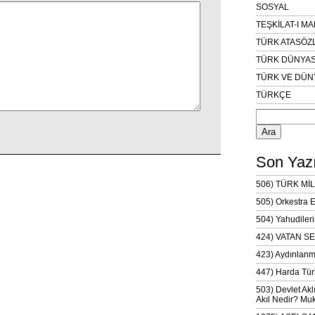
SOSYAL
TEŞKİLAT-I M
TÜRK ATASÖZ
TÜRK DÜNYAS
TÜRK VE DÜN
TÜRKÇE
Arama:
Son Yazı
506) TÜRK MİL
505) Orkestra 
504) Yahudileri
424) VATAN SE
423) Aydınlanm
447) Harda Tür
503) Devlet Akl
Akıl Nedir? Muk