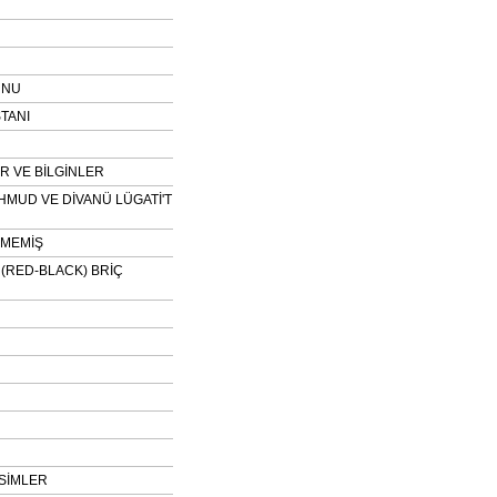
UNU
TANI
 VE BİLGİNLER
HMUD VE DİVANÜ LÜGATİ'T
NMEMİŞ
H (RED-BLACK) BRİÇ
SİMLER