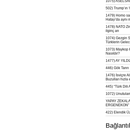
1075) ASELSAN
502) Trump’ın 
1479) Homo sap
Hatay’da aynı 
1478) NATO Zir
ilginç an
1074) Gezgin S
Türklerin Gelec
1073) Maykop Kü
Nasıldır?
1477) AY YIL
446) Gök Tanrı 
1476) İsviçre Al
Buzulları hızla 
445) “Türk Dili
1072) Unutulan 
YAPAY ZEKAL
ERGENEKON”
422) Elendik Ü
Bağlantı