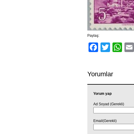
Paylaş:
Facebo
Twitt
Wh
Yorumlar
Yorum yap
Ad Soyad (Gerekli)
Email(Gerekli)