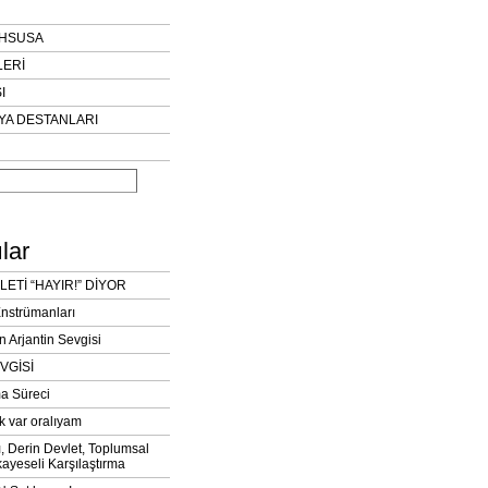
AHSUSA
LERİ
I
YA DESTANLARI
lar
LETİ “HAYIR!” DİYOR
Enstrümanları
n Arjantin Sevgisi
VGİSİ
a Süreci
k var oralıyam
ı, Derin Devlet, Toplumsal
ayeseli Karşılaştırma