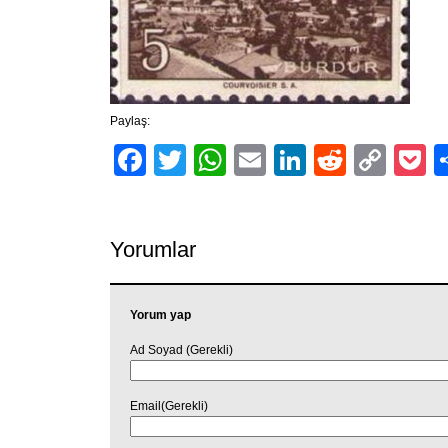
Paylaş:
Facebook
Twitter
WhatsApp
Email
LinkedIn
Reddit
Cop
P
Link
Yorumlar
Yorum yap
Ad Soyad (Gerekli)
Email(Gerekli)