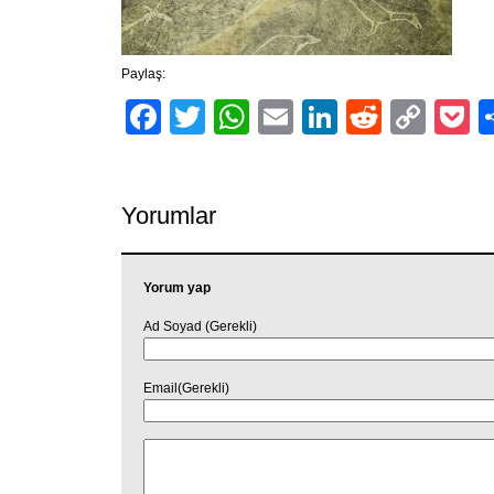
Paylaş:
Facebook
Twitter
WhatsApp
Email
LinkedIn
Reddit
Cop
P
Link
Yorumlar
Yorum yap
Ad Soyad (Gerekli)
Email(Gerekli)