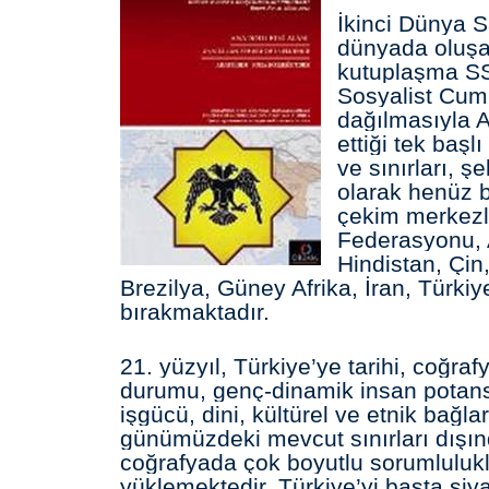
İkinci Dünya S
dünyada oluşan
kutuplaşma SS
Sosyalist Cumhu
dağılmasıyla A
ettiği tek baş
ve sınırları, şe
olarak henüz 
çekim merkezl
Federasyonu,
Hindistan, Çin
Brezilya, Güney Afrika, İran, Türkiye
bırakmaktadır.
21. yüzyıl, Türkiye’ye tarihi, coğrafy
durumu, genç-dinamik insan potansi
işgücü, dini, kültürel ve etnik bağlar
günümüzdeki mevcut sınırları dışın
coğrafyada çok boyutlu sorumluluk
yüklemektedir. Türkiye’yi başta siy