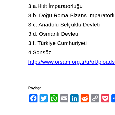
3.a.Hitit İmparatorluğu
3.b. Doğu Roma-Bizans İmparatorl
3.c. Anadolu Selçuklu Devleti
3.d. Osmanlı Devleti
3.f. Türkiye Cumhuriyeti
4.Sonsöz
http://www.orsam.org.tr/tr/trUploa
Paylaş:
Facebook
Twitter
WhatsApp
Email
LinkedIn
Reddit
Cop
P
Link