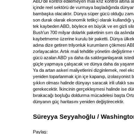
ABD’de kontrol edilemeyen mali kriz kontrol altına 
içinde reel sektörü de vurmaya başladığında dünyanı
bambaşka olacaktır. Dünya süper gücü olduğu zam
son durak olarak ekonomik tetikçi olarak kullandığı 
tek kaybeden ABD, böylece en büyük ve en gizli sila
Bush’un 700 milyar dolarlık paketinin sırrı da aslı
kaybetmeme üzerine kurulu bir paketti. Dünya ülke
adına dize getiren trilyonluk kurumların çökmesi AB
zorlayacaktır. Artık mali tehditle yönetim değiştirme
gücü azalan ABD ya daha da saldırganlaşarak istediği
güçle yapmaya çalışacak ve dünya daha da yaşanmaz
Ya da artan askeri maliyetlerini dizginlemek, reel 
yeniden toparlanmak için içe kapanıp, izolasyonist bir
şıkkın olması halinde dünyayı saracak irili ufaklı s
gerekecektir. İkincinin gerçekleşmesi halinde ise d
bırakacağı boşluğu doldurma mücadelesi başta Ort
dünyanın güç haritasını yeniden değiştirecektir.
Süreyya Seyyahoğlu / Washingto
Paylaş: