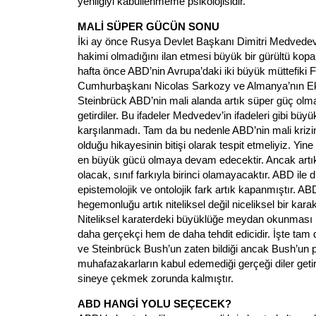
yenilgiyi kabullenmeme psikolojisidir.
MALİ SÜPER GÜCÜN SONU
İki ay önce Rusya Devlet Başkanı Dimitri Medvede
hakimi olmadığını ilan etmesi büyük bir gürültü kop
hafta önce ABD’nin Avrupa’daki iki büyük müttefiki 
Cumhurbaşkanı Nicolas Sarkozy ve Almanya’nın E
Steinbrück ABD’nin mali alanda artık süper güç olm
getirdiler. Bu ifadeler Medvedev’in ifadeleri gibi büyük
karşılanmadı. Tam da bu nedenle ABD’nin mali krizin
olduğu hikayesinin bitişi olarak tespit etmeliyiz. Yi
en büyük gücü olmaya devam edecektir. Ancak artık e
olacak, sınıf farkıyla birinci olamayacaktır. ABD ile d
epistemolojik ve ontolojik fark artık kapanmıştır. A
hegemonluğu artık niteliksel değil niceliksel bir kar
Niteliksel karaterdeki büyüklüğe meydan okunması
daha gerçekçi hem de daha tehdit edicidir. İşte ta
ve Steinbrück Bush’un zaten bildiği ancak Bush’un pa
muhafazakarların kabul edemediği gerçeği diler geti
sineye çekmek zorunda kalmıştır.
ABD HANGİ YOLU SEÇECEK?