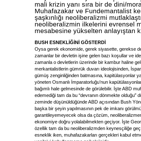
mali krizin yanı sıra bir de dini/mora
Muhafazakar ve Fundemantalist ke
şaşkınlığı neoliberalizmi mutlaklaşt
neoliberalizmin ilkelerini evrensel 
mesabesine yükselten anlayıştan k
BUSH ESNEKLİĞİNİ GÖSTERDİ
Oysa gerek ekonomide, gerek siyasette, gerekse de
zamanlar bir devletin işine gelen bazı koşullar ve ide
zamanla o devletlerin üzerinde bir kambur haline gel
merkantalistlerin gümrük duvarı ideolojisinden, İsp
gümüş zenginliğinden batmasına, kapitülasyonlar ya
yöneten Osmanlı İmparatorluğu’nun kapütülasyonla
bağımlı hale gelmesinde de görülebilir. İşte ABD mu
edemediği tam da bu “devranın dönmekte olduğu” d
zeminde düşünüldüğünde ABD açısından Bush Yönet
başka bir şeyin yapılmasının pek de imkanı görülmü
garantileyemeyecek olsa da çözüm, neoliberalizmen
ekonomiye doğru yolalabilmekten geçiyor. İşte Ge
özellik tam da bu neoliberalizmden keynesçiliğe ge
esneklik iken, muhafazakarları gerçekleri kabul etm