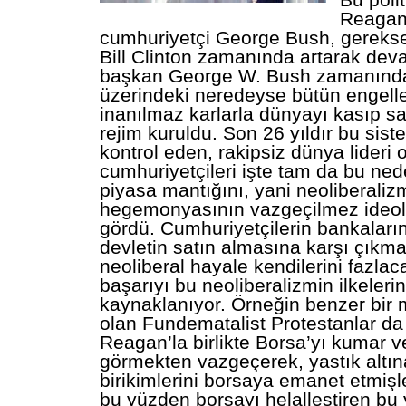
Bu poli
Reagan’
cumhuriyetçi George Bush, gereks
Bill Clinton zamanında artarak deva
başkan George W. Bush zamanında
üzerindeki neredeyse bütün engeller
inanılmaz karlarla dünyayı kasıp sa
rejim kuruldu. Son 26 yıldır bu sis
kontrol eden, rakipsiz dünya lideri
cumhuriyetçileri işte tam da bu ned
piyasa mantığını, yani neoliberali
hegemonyasının vazgeçilmez ideolo
gördü. Cumhuriyetçilerin bankaların 
devletin satın almasına karşı çıkma
neoliberal hayale kendilerini fazlac
başarıyı bu neoliberalizmin ilkele
kaynaklanıyor. Örneğin benzer bir 
olan Fundematalist Protestanlar da 
Reagan’la birlikte Borsa’yı kumar 
görmekten vazgeçerek, yastık altı
birikimlerini borsaya emanet etmişle
bu yüzden borsayı helalleştiren bu