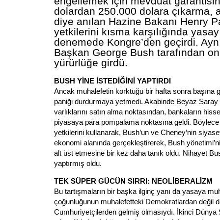
engellemek için mevduat garantisi
dolardan 250.000 dolara çıkarma, a
diye anılan Hazine Bakanı Henry P
yetkilerini kısma karşılığında yasayı
denemede Kongre’den geçirdi. Ayn
Başkan George Bush tarafından on
yürürlüğe girdü.
BUSH YİNE İSTEDİĞİNİ YAPTIRDI
Ancak muhalefetin korktuğu bir hafta sonra başına g
paniği durdurmaya yetmedi. Akabinde Beyaz Saray 
varlıklarını satın alma noktasından, bankaların hissel
piyasaya para pompalama noktasına geldi. Böylece
yetkilerini kullanarak, Bush’un ve Cheney’nin siyase
ekonomi alanında gerçekleştirerek, Bush yönetimi’nin
alt üst etmesine bir kez daha tanık oldu. Nihayet Bus
yaptırmış oldu.
TEK SÜPER GÜCÜN SIRRI: NEOLİBERALİZM
Bu tartışmaların bir başka ilginç yanı da yasaya muh
çoğunluğunun muhalefetteki Demokratlardan değil de
Cumhuriyetçilerden gelmiş olmasıydı. İkinci Dünya