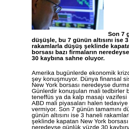
Son 7 
düşüşle, bu 7 günün altısını ise 3
rakamlarla düşüş şeklinde kapat
borsası bazı firmaların neredeys
30 kaybına sahne oluyor.
Amerika bugünlerde ekonomik kriz
şey konuşmuyor. Dünya finansal sis
New York borsası neredeyse durma 
Günlerdir konuşulan mali tedbirler b
teneffüs ya da kalp masajı vazifesi
ABD mali piyasaları halen tedaviy
vermiyor. Son 7 günün tamamını dü
günün altısını ise 3 haneli rakamla
şeklinde kapatan New York borsası 
neredeyse günlük yüzde 30 kaybın