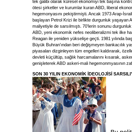
tek galibi olarak küresel ekonomiyi tek başına kontro
ötesi şirketler ve kurumlar kuran ABD, liberal ekono
hegemonyasını pekiştirmişti. Ancak 1973 Arap-İsra
başlayan Petrol Krizi ile birlikte durgunluk yaşaya
maliyetiyle de sarsılmıştı. 70’lerin sonunu durgunlu
ABD, yeni ekonomik nefes neoliberalizmi tek ilke ha
Reagan ile yeniden yükselişe geçti. 1981 yılında b
Büyük Buhran’ından beri değişmeyen bankacılık yasa
piyasaları dizginleyen tüm engelleri kaldırarak, özel
devleti küçültüp, sağlık harcamalarını kısarak, askeri
genişleterek ABD askeri-mali hegemonmyasının zafer
SON 30 YILIN EKONOMİK İDEOLOJİSİ SARSIL