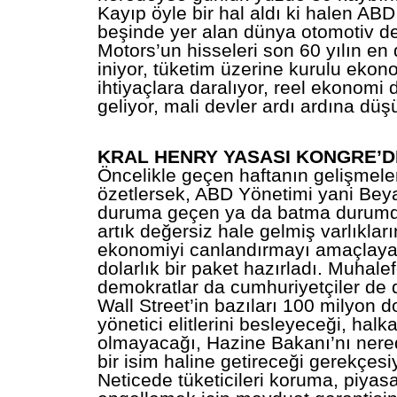
Kayıp öyle bir hal aldı ki halen ABD
beşinde yer alan dünya otomotiv d
Motors’un hisseleri son 60 yılın en
iniyor, tüketim üzerine kurulu ekon
ihtiyaçlara daralıyor, reel ekonomi
geliyor, mali devler ardı ardına düş
KRAL HENRY YASASI KONGRE’D
Öncelikle geçen haftanın gelişmeler
özetlersek, ABD Yönetimi yani Bey
duruma geçen ya da batma durumd
artık değersiz hale gelmiş varlıkları
ekonomiyi canlandırmayı amaçlaya
dolarlık bir paket hazırladı. Muhale
demokratlar da cumhuriyetçiler de d
Wall Street’in bazıları 100 milyon 
yönetici elitlerini besleyeceği, halk
olmayacağı, Hazine Bakanı’nı nered
bir isim haline getireceği gerekçesiyl
Neticede tüketicileri koruma, piyasa