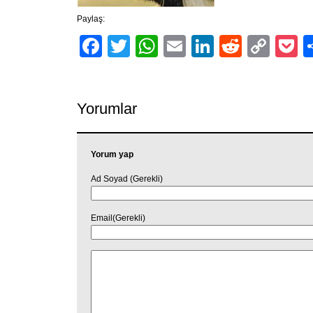
Paylaş:
Facebook
Twitter
WhatsApp
Email
LinkedIn
Reddit
Cop
P
Link
Yorumlar
Yorum yap
Ad Soyad (Gerekli)
Email(Gerekli)