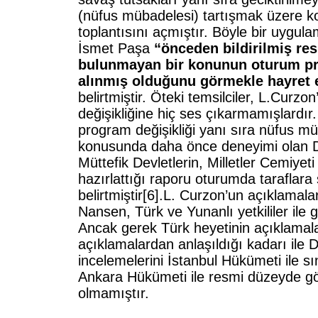
(nüfus mübadelesi) tartışmak üzere 
toplantısını açmıştır. Böyle bir uygul
İsmet Paşa
“önceden bildirilmiş r
bulunmayan bir konunun oturum p
alınmış olduğunu görmekle hayret e
belirtmiştir. Öteki temsilciler, L.Curz
değişikliğine hiç ses çıkarmamışlardır
program değişikliği yanı sıra nüfus m
konusunda daha önce deneyimi olan 
Müttefik Devletlerin, Milletler Cemiyeti 
hazırlattığı raporu oturumda taraflara
belirtmiştir[6].L. Curzon’un açıklamala
Nansen, Türk ve Yunanlı yetkililer ile
Ancak gerek Türk heyetinin açıklamala
açıklamalardan anlaşıldığı kadarı ile 
incelemelerini İstanbul Hükümeti ile sın
Ankara Hükümeti ile resmi düzeyde g
olmamıştır.