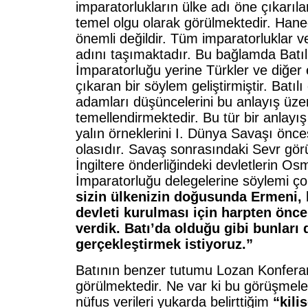
imparatorlukların ülke adı öne çıkarıl
temel olgu olarak görülmektedir. Han
önemli değildir. Tüm imparatorluklar ve
adını taşımaktadır. Bu bağlamda Batıl
İmparatorluğu yerine Türkler ve diğer 
çıkaran bir söylem geliştirmiştir. Batıl
adamları düşüncelerini bu anlayış üze
temellendirmektedir. Bu tür bir anlayı
yalın örneklerini I. Dünya Savaşı önc
olasıdır. Savaş sonrasındaki Sevr gö
İngiltere
önderliğindeki devletlerin Os
İmparatorluğu delegelerine söylemi ço
sizin ülkenizin doğusunda Ermeni,
devleti kurulması için harpten önc
verdik. Batı’da olduğu gibi bunları
gerçekleştirmek istiyoruz.”
Batının benzer tutumu
Lozan
Konfera
görülmektedir. Ne var ki bu görüşmeler
nüfus verileri yukarda belirttiğim
“kili