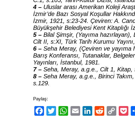
C:1, s:105, Tarih-Kültür Dizisi, İstanbu
4 –
Uluslar arası Amerikan Koleji Araş
İzmir’de Bazı Sosyal Koşullar Hakkınd
İzmir, 1921, s:23-24. Çeviren: A. Cand
Büyükşehir Belediyesi Kent Kitaplığı İ
5 –
Bilal Şimşir, (Yayıma hazırlayan),
Cilt II, s:XI, Türk Tarih Kurumu Yayını
6 –
Seha Meray, (Çeviren ve yayıma h
Barış Konferansı, Tutanaklar, Belgeler
Yayınları, İstanbul, 1981.
7 –
Seha, Meray, a.g.e., Cilt 1, Kitap,
8 –
Seha Meray, a.g.e., Birinci Takım, C
s.129.
Paylaş:
Facebook
Twitter
WhatsApp
Email
LinkedIn
Reddit
Cop
P
Link