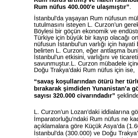
Rum nüfus 400.000′e ulaşmıştır”
.
İstanbul’da yaşayan Rum nüfusun müb
tutulmasını isteyen L. Curzon’un gere
Böylesi bir göçün ekonomik ve endüst
Türkiye için büyük bir kayıp olacağı o
nüfusun İstanbul’un varlığı için hayati 
belirten L. Curzon, eğer antlaşma bunla
İstanbul’un etkisini, varlığını ve ticareti
savunmuştur.L. Curzon mübadele içi
Doğu Trakya’daki Rum nüfus için ise,
“savaş koşullarından ötürü her türlü
bırakarak şimdiden Yunanistan’a g
sayısı 320.000 civarındadır”
şeklinde 
L. Curzon’un Lozan’daki iddialarına g
İmparatorluğu’ndaki Rum nüfus ne ka
açıklamalara göre Küçük Asya’da (1.
İstanbul’da (300.000) ve Doğu Trakya