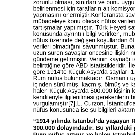
zorunlu olması, sınırları ve bunu uyg
belirlenmesi için tarafların alt komisy
yapmasını önermiştir.Konferansta sava
mübadeleye konu olacak nüfus verileri
tartışmalar yapılmıştır. Türk Heyeti sa
konusunda ayrıntılı bilgi verirken, mü
nüfus üzerinde değişen koşullardan öt
verileri olmadığını savunmuştur. Buna
uzun süren savaşlar öncesine ilişkin nü
gündeme getirmiştir. Verinin kaynağı 
belirttiğine göre ABD istatistikleridir. İ
göre 1914′te Küçük Asya’da sayıları 1
Rum nüfus bulunmaktadır. Osmanlı u
içinden sürülmüş, kaçmış, ölmüş ve ka
halen Küçük Asya’da 500.000 kişinin k
kendileriyle ilgilenilmesi gerekenlerin
vurgulamıştır[7].L. Curzon, İstanbul
nüfus konusunda ise şu bilgileri aktar
“1914 yılında İstanbul’da yaşayan
300.000 dolayındadır. Bu yıllardaki
Rum nüfus artmış ve halen İstanbu