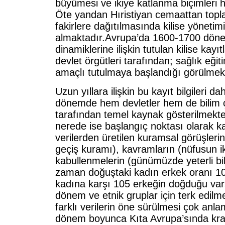
büyümesi ve ikiye katlanma biçimleri 
Öte yandan Hıristiyan cemaattan topla
fakirlere dağıtılmasında kilise yönetimi
almaktadır.Avrupa’da 1600-1700 dön
dinamiklerine ilişkin tutulan kilise kayı
devlet örgütleri tarafından; sağlık eğit
amaçlı tutulmaya başlandığı görülmekt
Uzun yıllara ilişkin bu kayıt bilgileri d
dönemde hem devletler hem de bilim ç
tarafından temel kaynak gösterilmekte
nerede ise başlangıç noktası olarak k
verilerden üretilen kuramsal görüşleri
geçiş kuramı), kavramların (nüfusun i
kabullenmelerin (günümüzde yeterli bi
zaman doğuştaki kadın erkek oranı 1
kadına karşı 105 erkeğin doğduğu varsay
dönem ve etnik gruplar için terk edilm
farklı verilerin öne sürülmesi çok anla
dönem boyunca Kıta Avrupa’sında kral