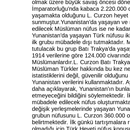
olmak üzere büyük savaş öncesi dö
İmparatorluğu’nda kabaca 2.220.000
yaşamakta olduğunu L. Curzon heyet üy
sunmuştur.Yunanistan’da yaşayan ve
edilecek Müslüman nüfus ise ne kada
Yunanistan’da yaşayan Türk nüfusu ik
ilk grubu mübadele dışı tutmaktadır. 
tutulacak bu grup Batı Trakya’da yaşa
1914 verilerine göre 124.000 civarınd
Müslümanlardır.L. Curzon Batı Traky
Müslüman Türkler hakkında bu kez 
istatistiklerini değil, güvenilir olduğunu
Yunanistan verilerini kullanmaktadır. Ayr
daha açıklayarak, Yunanistan’ın bunlar
etmeyeceğini bildiğini söylemektedir. İ
mübadele edilecek nüfus oluşturmakta
değişik yerleşmelerinde yaşayan Yuna
grubun nüfusunu L. Curzon 360.000 o
belirtmektedir. İlk günkü tartışmalar
olmadığı için Türk Heyeti nüfus konus