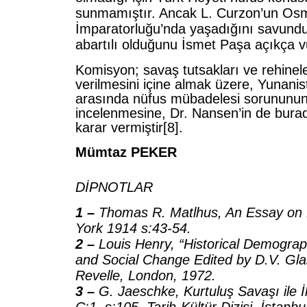
sunmamıştır. Ancak L. Curzon’un Os
İmparatorluğu’nda yaşadığını savun
abartılı olduğunu İsmet Paşa açıkça v
Komisyon; savaş tutsakları ve rehinele
verilmesini içine almak üzere, Yunanis
arasında nüfus mübadelesi sorununun
incelenmesine, Dr. Nansen’in de bura
karar vermiştir[8].
Mümtaz PEKER
DİPNOTLAR
1 –
Thomas R. Matlhus, An Essay on 
York 1914 s:43-54.
2 –
Louis Henry, “Historical Demograp
and Social Change Edited by D.V. Gl
Revelle, London, 1972.
3 –
G. Jaeschke, Kurtuluş Savaşı ile İlgi