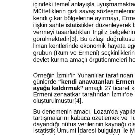
içindeki temel anlayışla uyuşmamakta
Müttefiklerin gizli savaş sözleşmelerin
kendi çıkar bölgelerine ayırmayı, Erm
ilişkin sahte istatistikler düzenleyerek
vermeyi tasarladıkları İngiliz belgeleri
görülmektedir[3]. Bu uzlaşı doğrultu
liman kentlerinde ekonomik hayata ege
grubun (
Rum
ve Ermeni) seçkinliklerin
devlet kurma amaçlı örgütlenmeleri h
Örneğin İzmir’in Yunanlılar tarafından iş
günlerde
“kendi anavatanları
Ermen
ayağa kaldırmak”
amaçlı 27 ticaret 
Ermeni zenaatkar tarafından İzmir’de 
oluşturulmuştur[4].
Bu denemenin amacı,
Lozan
‘da yapıl
tartışmalarını kabaca özetlemek ve Tür
dayandığı nüfus verilerinin kaynağı o
İstatistik Umumi İdaresi bulguları ile M