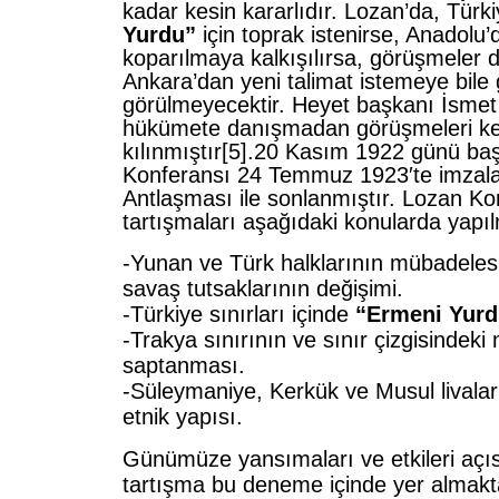
kadar kesin kararlıdır. Lozan’da, Türk
Yurdu”
için toprak istenirse, Anadolu’
koparılmaya kalkışılırsa, görüşmeler de
Ankara’dan yeni talimat istemeye bile
görülmeyecektir. Heyet başkanı İsme
hükümete danışmadan görüşmeleri ke
kılınmıştır[5].20 Kasım 1922 günü ba
Konferansı 24 Temmuz 1923′te imzal
Antlaşması ile sonlanmıştır. Lozan Ko
tartışmaları aşağıdaki konularda yapıl
-Yunan ve Türk halklarının mübadelesi, 
savaş tutsaklarının değişimi.
-Türkiye sınırları içinde
“Ermeni Yurd
-Trakya sınırının ve sınır çizgisindeki
saptanması.
-Süleymaniye,
Kerkük
ve
Musul
livala
etnik yapısı.
Günümüze yansımaları ve etkileri açısı
tartışma bu deneme içinde yer almaktad