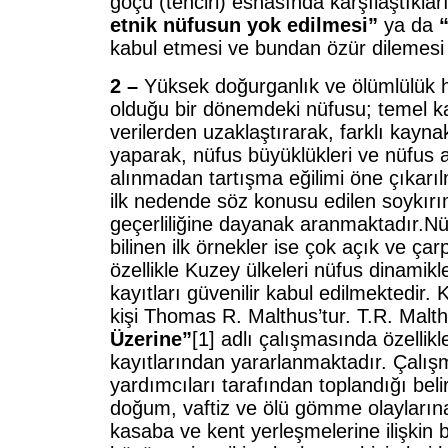
göçü (tehciri) esnasında karşılaştıklar
etnik nüfusun yok edilmesi”
ya da
kabul etmesi ve bundan özür dilemesi 
2 –
Yüksek doğurganlık ve ölümlülük 
olduğu bir dönemdeki nüfusu; temel k
verilerden uzaklaştırarak, farklı kay
yaparak, nüfus büyüklükleri ve nüfus a
alınmadan tartışma eğilimi öne çıkarı
ilk nedende söz konusu edilen soykırı
geçerliliğine dayanak aranmaktadır.Nüf
bilinen ilk örnekler ise çok açık ve çar
özellikle Kuzey ülkeleri nüfus dinamikler
kayıtları güvenilir kabul edilmektedir.
kişi Thomas R. Malthus’tur. T.R. Malt
Üzerine”
[1] adlı çalışmasında özellikle
kayıtlarından yararlanmaktadır. Çalı
yardımcıları tarafından toplandığı beli
doğum, vaftiz ve ölü gömme olaylarına 
kasaba ve kent yerleşmelerine ilişkin 