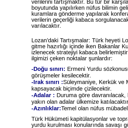
verilerini tartışmaktır. Bu tür bir karş
boyutunda yapılırken nüfus bilimin geliş
kuramlara gönderme yapılarak konfer
verilerin geçerliği kabaca sorgulanaca
varılacaktır.
Lozan’daki Tartışmalar: Türk heyeti L
gitme hazırlığı içinde iken Bakanlar K
izlenecek stratejiyi kabaca belirlemişt
ilgimizi çeken noktalar şunlardır:
-Doğu sınırı:
Ermeni Yurdu sözkonus
görüşmeler kesilecektir.
-Irak sınırı :
Süleymaniye,
Kerkük
ve
kapsayacak biçimde çizilecektir.
-Adalar :
Duruma göre davranılacak, 
yakın olan adalar ülkemize katılacaktır
-Azınlıklar:
Temel olan nüfus mübadele
Türk Hükümeti kapitülasyonlar ve top
yurdu kurulması konularında savaşı g