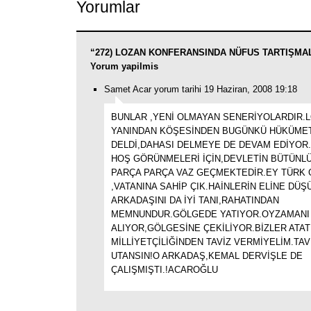
Yorumlar
“272) LOZAN KONFERANSINDA NÜFUS TARTIŞMALAR
Yorum yapilmis
Samet Acar yorum tarihi 19 Haziran, 2008 19:18
BUNLAR ,YENİ OLMAYAN SENERİYOLARDIR.L
YANINDAN KÖŞESİNDEN BUGÜNKÜ HÜKÜME
DELDİ,DAHASI DELMEYE DE DEVAM EDİYOR.
HOŞ GÖRÜNMELERİ İÇİN,DEVLETİN BÜTÜN
PARÇA PARÇA VAZ GEÇMEKTEDİR.EY TÜRK 
,VATANINA SAHİP ÇIK.HAİNLERİN ELİNE DÜ
ARKADAŞINI DA İYİ TANI,RAHATINDAN
MEMNUNDUR.GÖLGEDE YATIYOR.OYZAMANI
ALIYOR,GÖLGESİNE ÇEKİLİYOR.BİZLER ATA
MİLLİYETÇİLİĞİNDEN TAVİZ VERMİYELİM.TA
UTANSIN!O ARKADAŞ,KEMAL DERVİŞLE DE
ÇALIŞMIŞTI.!ACAROĞLU