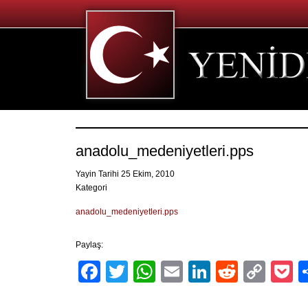
anadolu_medeniyetleri.pps
Yayin Tarihi 25 Ekim, 2010
Kategori
anadolu_medeniyetleri.pps
Paylaş:
Facebook
Twitter
WhatsApp
Email
LinkedIn
Reddit
Cop
P
Link